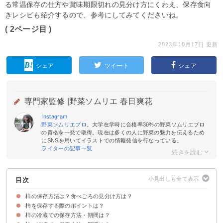
る常温保存の仕方や賞味期限切れの見分け方にくわえ、保存食向
きレシピも紹介するので、参考にしてみてくださいね。
( 2ページ目 )
2023年10月17日 更新
シェア
ツイート
シェア
専門家監修 |
野菜ソムリエ 春日爽花
Instagram
野菜ソムリエプロ
。大学在学時に合格率30%の野菜ソムリエプロ
の資格を一発で取得。現在は多くの人に野菜の魅力を伝えるため
にSNSを用いてイラストでの情報発信を行なっている。
ライターの記事一覧
目次
柿の保存方法は？食べごろの見分け方は？
柿を保存する際のポイントは？
食べごろの柿は冷蔵庫での保存で食感を保てる
柔らかい柿を食べたい場合は常温保存する
切った・完熟した柿は冷凍保存で長持ちする
柿の冷蔵での保存方法・期間は？
食感を保ちたい場合はヘタを湿らして保存する