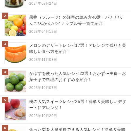
2024年03月24日
2
果物（フルーツ）の漢字の読み方40選！バナナ/り
んご/みかん/パイナップル等一覧で紹介！
2023年04月12日
3
メロンのデザートレシピ17選！アレンジで残りも美
味しい食べ方を紹介！
2023年11月03日
4
かぼすを使った人気レシピ22選！おかず〜主食・お
菓子まで料理のおすすめを紹介！
2023年10月07日
5
桃の人気スイーツレシピ25選！簡単＆美味しいデザ
ートにアレンジ！
2023年10月29日
6
余った梨を大量消費できる人気レシピ！簡単＆美味