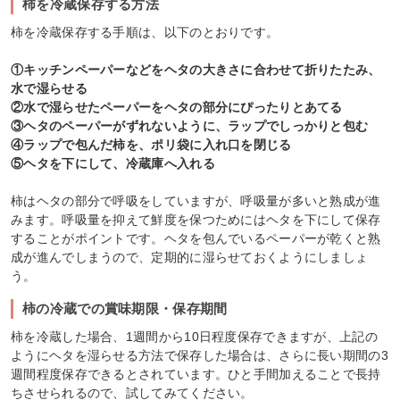
柿を冷蔵保存する方法
柿を冷蔵保存する手順は、以下のとおりです。
①キッチンペーパーなどをヘタの大きさに合わせて折りたたみ、
水で湿らせる
②水で湿らせたペーパーをヘタの部分にぴったりとあてる
③ヘタのペーパーがずれないように、ラップでしっかりと包む
④ラップで包んだ柿を、ポリ袋に入れ口を閉じる
⑤ヘタを下にして、冷蔵庫へ入れる
柿はヘタの部分で呼吸をしていますが、呼吸量が多いと熟成が進
みます。呼吸量を抑えて鮮度を保つためにはヘタを下にして保存
することがポイントです。ヘタを包んでいるペーパーが乾くと熟
成が進んでしまうので、定期的に湿らせておくようにしましょ
う。
柿の冷蔵での賞味期限・保存期間
柿を冷蔵した場合、1週間から10日程度保存できますが、上記の
ようにヘタを湿らせる方法で保存した場合は、さらに長い期間の3
週間程度保存できるとされています。ひと手間加えることで長持
ちさせられるので、試してみてください。