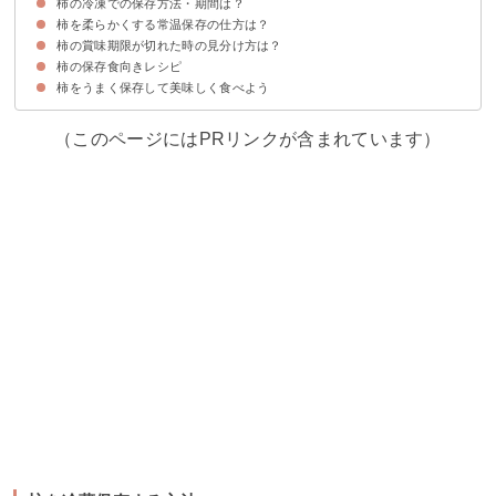
柿の冷凍での保存方法・期間は？
柿を冷蔵保存する方法
柿の冷蔵での賞味期限・保存期間
柿を柔らかくする常温保存の仕方は？
①丸ごと柿を冷凍保存する方法
②切った柿を冷凍する方法
柿の冷凍での賞味期限・保存期間
柿の賞味期限が切れた時の見分け方は？
りんごと一緒に保存すると柔らかくなりやすい
柿の保存食向きレシピ
賞味期限が切れた柿の特徴
柿をうまく保存して美味しく食べよう
①柿ジャム
②柿のコンポート
③干し柿
（このページにはPRリンクが含まれています）