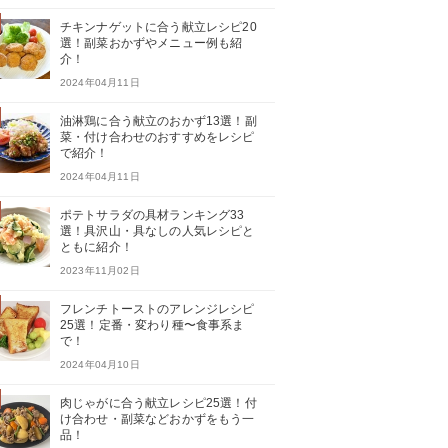
チキンナゲットに合う献立レシピ20
選！副菜おかずやメニュー例も紹
介！
2024年04月11日
油淋鶏に合う献立のおかず13選！副
菜・付け合わせのおすすめをレシピ
で紹介！
2024年04月11日
ポテトサラダの具材ランキング33
選！具沢山・具なしの人気レシピと
ともに紹介！
2023年11月02日
フレンチトーストのアレンジレシピ
25選！定番・変わり種〜食事系ま
で！
2024年04月10日
肉じゃがに合う献立レシピ25選！付
け合わせ・副菜などおかずをもう一
品！