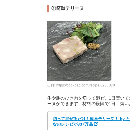
①簡単テリーヌ
出典:
https://cookpad.com/recipe/6238070
牛や豚のひき肉を切って混ぜ、1日置い
ーヌができます。材料の段階で1日、焼い
切って混ぜるだけ！簡単テリーヌ！ by 
なのレシピが337万品