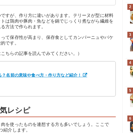
2
つですが、作り方に違いがあります。テリーヌが型に材料
ットは鶏肉や豚肉・魚などを鍋でじっくり煮ながら繊維を
れる方法で作られます。
3
まって保存性が高まり、保存食としてカンパーニュやバケ
般的です。
はこちらの記事を読んでみてください。）
4
る？名前の意味や食べ方・作り方など紹介！
5
気レシピ
6
り肉を使ったものを連想する方も多いでしょう。ここで
つ紹介します。