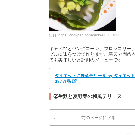
出典:
https://cookpad.com/recipe/6388922
キャベツとヤングコーン、ブロッコリー
プルに味をつけて作ります。寒天で固め
ても美味しいと評判のメニューです。
ダイエットに野菜テリーヌ by ダイエッ
337万品
②生麩と夏野菜の和風テリーヌ
前のページに戻る