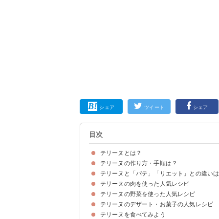
シェア
ツイート
シェア
目次
テリーヌとは？
テリーヌの作り方・手順は？
テリーヌは日持ちするフランスの料理
テリーヌの意味・名前の由来
テリーヌの食べ方
テリーヌと「パテ」「リエット」との違い
テリーヌの肉を使った人気レシピ
テリーヌと「パテ」の違い
テリーヌと「リエット」の違い
テリーヌの野菜を使った人気レシピ
①簡単テリーヌ
②レンジでつくるチキンテリーヌ
テリーヌのデザート・お菓子の人気レシピ
①野菜テリーヌ
②生麩と夏野菜の和風テリーヌ
テリーヌを食べてみよう
①テリーヌショコラ
②ミックスベリーテリーヌ