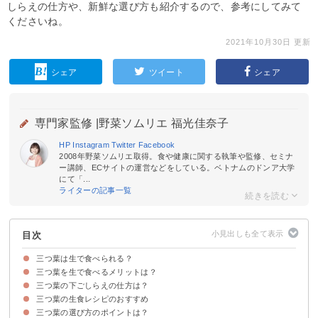
しらえの仕方や、新鮮な選び方も紹介するので、参考にしてみて
くださいね。
2021年10月30日 更新
シェア
ツイート
シェア
専門家監修 |
野菜ソムリエ 福光佳奈子
HP
Instagram
Twitter
Facebook
2008年野菜ソムリエ取得。食や健康に関する執筆や監修、セミナ
ー講師、ECサイトの運営などをしている。ベトナムのドンア大学
にて「...
ライターの記事一覧
目次
三つ葉は生で食べられる？
三つ葉を生で食べるメリットは？
三つ葉は生食できる
三つ葉の下ごしらえの仕方は？
①三つ葉は加熱するより生のほうが栄養が高い
②風味が良い
三つ葉の生食レシピのおすすめ
三つ葉の下処理の手順
三つ葉の選び方のポイントは？
①サラダ
②生春巻き
③マリネ
④まぐろ納豆混ぜ
⑤柚子胡椒和え