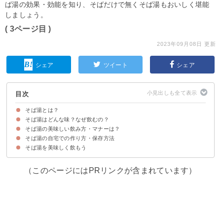
ば湯の効果・効能を知り、そばだけで無くそば湯もおいしく堪能
しましょう。
( 3ページ目 )
2023年09月08日 更新
シェア
ツイート
シェア
目次
そば湯とは？
そば湯はどんな味？なぜ飲むの？
そば湯はそばの茹で汁
そば湯の歴史・発祥地
そば湯は関西にはないって本当？
そば湯の美味しい飲み方・マナーは？
そば湯の味わい
そば湯を飲むメリット
そば湯の自宅での作り方・保存方法
そば湯の飲み方に厳格なマナーなどはない
飲み方①まずはそのまま何も加えずに飲む
飲み方②そばつゆと割って飲む
飲み方③薬味などを加えて飲む
そば湯を美味しく飲もう
材料
作り方・レシピ
そば湯の作り方・保存期間
（このページにはPRリンクが含まれています）