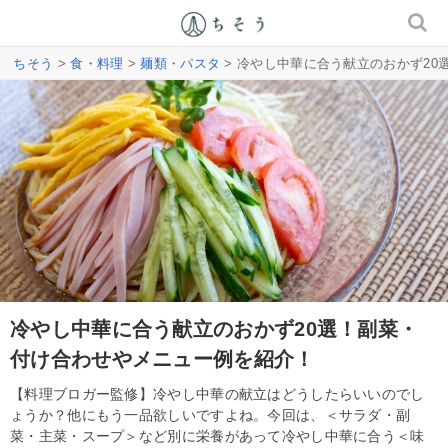
ちそう
>
食・料理
>
麺類・パスタ
> 冷やし中華に合う献立のおかず2
冷やし中華に合う献立のおかず20選！副菜・
付け合わせやメニュー例を紹介！
【料理ブロガー監修】冷やし中華の献立はどうしたらいいのでし
ょうか？他にもう一品欲しいですよね。今回は、＜サラダ・副
菜・主菜・スープ＞など別に栄養があって冷やし中華に合う＜味