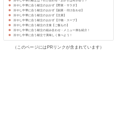
冷やし中華の献立は？付け合わせ・おかずは何が合う？
冷やし中華に合う献立のおかず【野菜・サラダ】
冷やし中華に合う献立のおかず【副菜・付け合わせ】
①キャベツとツナのサラダ
②人参とナッツのサラダ
③かぼちゃとベーコンのサラダ
④サラダチキンと豆のサラダ
⑤春キャベツの焼きサラダ
冷やし中華に合う献立のおかず【主菜】
①焼きなすのディップ
②トマトと卵の炒め物
③厚揚げの味噌マヨネーズ焼き
④サーモンとアボカドのユッケ
⑤じゃがいものチーズ焼き
冷やし中華に合う献立のおかず【汁物・スープ】
①本格水餃子
②ハムカツ
③海苔巻きつくね
④白身魚のしんじょ
⑤豚の角煮
冷やし中華に合う献立の主食【ご飯もの】
①もやしとにらのかきたまスープ
②なすとみょうがの味噌汁
③白菜のピリ辛スープ
④和風カレースープ
⑤ごぼうとじゃがいもの豆乳ポタージュ
冷やし中華に合う献立の組み合わせ・メニュー例を紹介！
①タコの炊き込みご飯
②中華おこわ
③さっぱり混ぜご飯
④卵かけご飯
⑤ライスコロッケ
冷やし中華に合う献立で美味しく食べよう！
献立メニュー例①
献立メニュー例②
献立メニュー例③
献立メニュー例④
（このページにはPRリンクが含まれています）