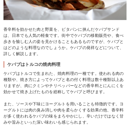
香辛料を効かせた肉と野菜を、ピタパンに挟んだケバブサンド
は、日本でも人気の軽食です。街中でケバブの移動販売や、食べ
歩きを愉しむ人の姿を見かけることもあるものですが、ケバブと
はどのような料理なのでしょうか。ケバブの発祥などについて、
詳しく解説します。
ケバブはトルコの焼肉料理
ケバブはトルコで生まれた、焼肉料理の一種です。使われる肉の
種類や、焼き方によってケバブと名の付く料理は数十種類以上あ
りますが、肉にクミンやチリペッパーなどの香辛料とにんにくを
効かせて焼き上げたものを総称してケバブと呼びます。
また、ソースや下味にヨーグルトを用いることも特徴的です。ヨ
ーグルトには肉の臭み消しや肉を柔らかくする効果の他、香辛料
が多く使われるケバブの味をまろやかにし、辛いだけではなく甘
みや旨みといった深い味わいも感じられます。