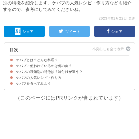
別の特徴を紹介します。ケバブの人気レシピ・作り方なども紹介
するので、参考にしてみてくださいね。
2023年01月22日 更新
シェア
ツイート
シェア
目次
ケバブとは？どんな料理？
ケバブに使われているのは何の肉？
ケバブはトルコの焼肉料理
ケバブの肉は一つの大きな塊ではない
ケバブの種類別の特徴は？味付けが違う？
ケバブには羊の肉が使われていた
現在は鶏肉や牛肉が使われている場合が多い
ケバブに豚肉が使われない理由
ケバブの人気レシピ・作り方
①シシケバブ
②ドネルケバブ
③イスケンデルケバブ
④パトゥルジャンケバブ
⑤アダナケバブ
➅テスティケバブ
➆フストゥックルケバブ
ケバブを食べてみよう
①ケバブサラダ
②牛ひき肉のケバブ
③チキンケバブサンド
④ドネルケバブ
⑤スペイン風ケバブ
➅シークケバブ
（このページにはPRリンクが含まれています）