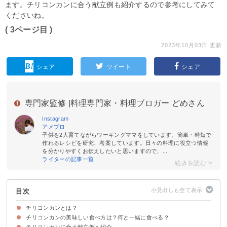
ます。チリコンカンに合う献立例も紹介するので参考にしてみて
くださいね。
( 3ページ目 )
2023年10月03日 更新
シェア
ツイート
シェア
専門家監修 |
料理専門家・料理ブロガー どめさん
Instagram
アメブロ
子供を2人育てながらワーキングママをしています。簡単・時短で
作れるレシピを研究、考案しています。日々の料理に役立つ情報
を分かりやすくお伝えしたいと思いますので、...
ライターの記事一覧
目次
チリコンカンとは？
チリコンカンの美味しい食べ方は？何と一緒に食べる？
チリコンカンはテキサス州発祥の料理
チリコンカンに合う献立例も紹介
①トルティーヤ・チリコンカン
②チリドッグ
③チリコンカントースト
④ペンネチリコンカン
⑤スタッフドポテト
⑥チリコンカンライス