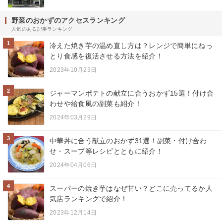
野菜のおかずのアクセスランキング
人気のある記事ランキング
1
冷えた焼き芋の温め直し方は？レンジで簡単にねっ
とり食感を復活させる方法を紹介！
2023年10月23日
2
ジャーマンポテトの献立に合うおかず15選！付け合
わせや給食風の副菜も紹介！
2024年03月29日
3
中華丼に合う献立のおかず31選！副菜・付け合わ
せ・スープ等レシピとともに紹介！
2024年04月06日
4
スーパーの焼き芋はなぜ甘い？どこに売ってるか人
気店ランキングで紹介！
2023年12月14日