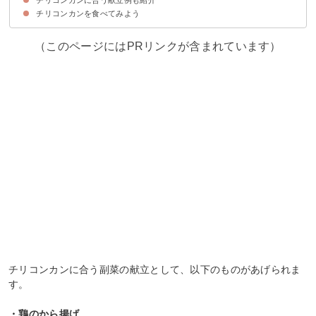
チリコンカンを食べてみよう
①副菜の候補
②野菜のおかずの候補
③サラダの候補
（このページにはPRリンクが含まれています）
チリコンカンに合う副菜の献立として、以下のものがあげられま
す。
・鶏のから揚げ