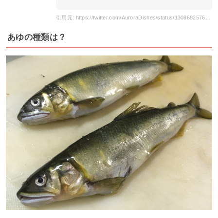
引用元: https://twitter.com/AuroraDishes/status/1308682576266031109
あゆの種類は？