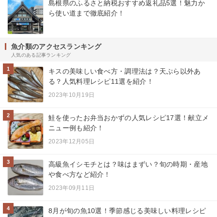
島根県のふるさと納税おすすめ返礼品5選！魅力か
ら使い道まで徹底紹介！
魚介類のアクセスランキング
人気のある記事ランキング
1
キスの美味しい食べ方・調理法は？天ぷら以外あ
る？人気料理レシピ11選を紹介！
2023年10月19日
2
鮭を使ったお弁当おかずの人気レシピ17選！献立メ
ニュー例も紹介！
2023年12月05日
3
高級魚イシモチとは？味はまずい？旬の時期・産地
や食べ方など紹介！
2023年09月11日
4
8月が旬の魚10選！季節感じる美味しい料理レシピ