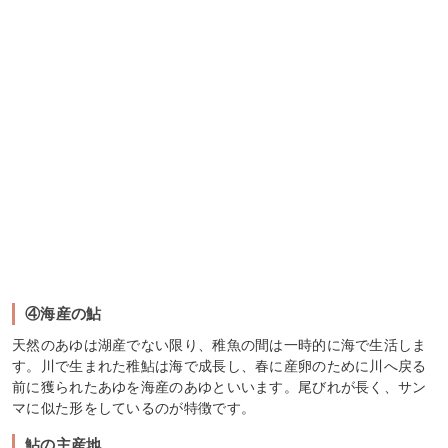
④海産の鮎
天然のあゆは湖産でない限り、稚魚の間は一時的に海で生活しま
す。川で生まれた稚鮎は海で成長し、春に産卵のために川へ戻る
前に獲られたあゆを海産のあゆといいます。尾びれが長く、サン
マに似た形をしているのが特徴です。
鮎の主産地