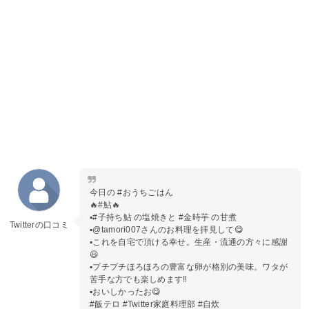
今日の #おうちごはん
🔥#鮎🔥
▪️#子持ち鮎 の塩焼きと #金時芋 の甘煮
Twitterの口コミ
▪️@tamori007さんのお料理を拝見して😋
▪️これを自宅で頂ける幸せ。生産・流通の方々に感謝
😃
▪️プチプチほろほろの豊富な卵が格別の美味。ワタが
苦手な方でも楽しめます‼️
▪️おいしかったお😋
#飯テロ #Twitter家庭料理部 #自炊