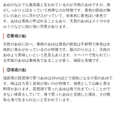
あゆのなかでも最高級と言われているのが天然のあゆですが、身
がしっかりと詰まっていて肉厚なのが特徴です。黄色の斑紋が胸
ビレのあたりに浮かび上がっていて、全体的に黄色ぽい体色で
す。あゆは香魚と呼ばれることもあり、天然のあゆはスイカやき
ゅうりなどに似た強い芳香があります。
②養殖の鮎
天然のあゆに比べ、養殖のあゆは黄色の斑紋は不鮮明で体色は全
体的に青みがかっているのが特徴です。脂ののりがよく、天然の
あゆより美味しいという意見もあります。スーパーで売られてい
る市販のあゆは養殖魚であることが多く、値段も安価です。
③湖産の鮎
滋賀県の琵琶湖で育つあゆは10cmほどで成魚になる小型のあゆで
す。味はほろ苦く旨味が強いのが特徴で、佃煮として山椒と煮る
料理があります。琵琶湖で育ったあゆは海で生きていくことがで
きない体質をしていて、海で育ったあゆと交雑した場合、その稚
魚も海で生きられないと言われています。