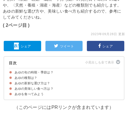
や、〈天然・養殖・湖産・海産〉などの種類別でも紹介します。
あゆの新鮮な選び方や、美味しい食べ方も紹介するので、参考に
してみてくださいね。
( 2ページ目 )
2023年09月28日 更新
シェア
ツイート
シェア
目次
あゆの旬の時期・季節は？
あゆの種類は？
あゆは旬の時期で名称・味わいが変わる
①稚鮎
②若鮎
③成魚
④子持ち鮎（落ち鮎）
あゆの新鮮な選び方は？
①天然の鮎
②養殖の鮎
③湖産の鮎
④海産の鮎
鮎の主産地
あゆの美味しい食べ方は？
新鮮な鮎の特徴
あゆを食べてみよう
①塩焼きにして食べる
②ムニエルにして食べる
③鮎飯にして食べる
（このページにはPRリンクが含まれています）