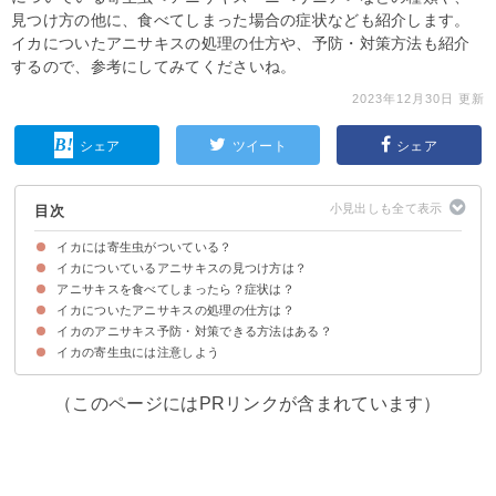
見つけ方の他に、食べてしまった場合の症状なども紹介します。
イカについたアニサキスの処理の仕方や、予防・対策方法も紹介
するので、参考にしてみてくださいね。
2023年12月30日 更新
シェア
ツイート
シェア
目次
イカには寄生虫がついている？
イカについているアニサキスの見つけ方は？
イカには寄生虫「アニサキス」がついていることがある
イカについている可能性がある他の寄生虫
アニサキスを食べてしまったら？症状は？
①ライトで透かして見る
②白以外のまな板を使う
③ブラックライトを使う
イカについたアニサキスの処理の仕方は？
アニサキスを食べると激しい胃痛に襲われる可能性がある
症状が出たら病院へ行く
イカのアニサキス予防・対策できる方法はある？
①加熱する
②冷凍する
③酢に漬ける
④細かく切る
イカの寄生虫には注意しよう
①内臓をできるだけ早く取り除く
②肝は食べるのを避ける
③新鮮なイカを食べる
（このページにはPRリンクが含まれています）