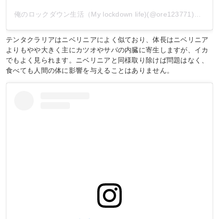
俺のロックダウン生活（My lockdown life)(@ore123771)がシェアした投稿
テンタクラリアはニベリニアによく似ており、体長はニベリニア
よりもやや大きく主にカツオやサバの内臓に寄生しますが、イカ
でもよく見られます。ニベリニアと同様取り除けば問題はなく、
食べても人間の体に影響を与えることはありません。