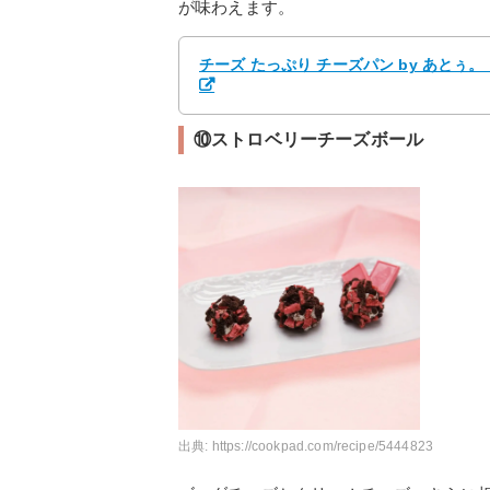
が味わえます。
チーズ たっぷり チーズパン by あとぅ
⑩ストロベリーチーズボール
出典:
https://cookpad.com/recipe/5444823