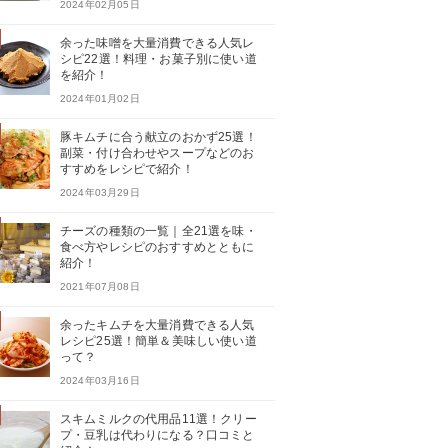
2024年02月05日
余った味噌を大量消費できる人気レ
シピ22選！料理・お菓子別に使い道
を紹介！
2024年01月02日
豚キムチに合う献立のおかず25選！
副菜・付け合わせやスープなどのお
すすめをレシピで紹介！
2024年03月29日
チーズの種類の一覧｜全21選を味・
食べ方やレシピのおすすめとともに
紹介！
2021年07月08日
余ったキムチを大量消費できる人気
レシピ25選！簡単＆美味しい使い道
って？
2024年03月16日
スキムミルクの代用品11選！クリー
プ・豆乳は代わりになる？口コミと