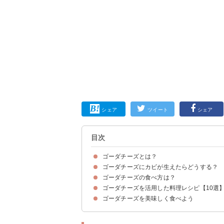
シェア
ツイート
シェア
目次
ゴーダチーズとは？
ゴーダチーズにカビが生えたらどうする？
ゴーダチーズはオランダ発祥のチーズ
ゴーダチーズの作り方
ゴーダチーズの味わい・風味
ゴーダチーズのカロリー
ゴーダチーズの食べ方は？
ゴーダチーズにカビが生えても取り除けば食べれ
ゴーダチーズを活用した料理レシピ【10選
①そのまま食べる
②加熱して食べる
ゴーダチーズを美味しく食べよう
①チーズパスタ
②ゴーダチーズリゾット
③グラタン
④ピザ
⑤ホットサンド
⑥ゴーダチーズのサラダ
⑦チーズフォンデュ
⑧チーズタッカルビ
⑨チーズパン
⑩ストロベリーチーズボール