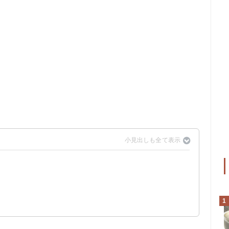
る
】
1