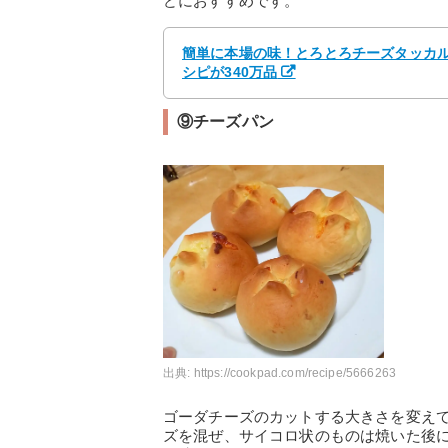
どにおすすめです。
簡単に本場の味！とろとろチーズタッカルビ
シピが340万品
⑨チーズパン
出典:
https://cookpad.com/recipe/5666263
ゴーダチーズのカットする大きさを変え
ズを混ぜ、サイコロ状のものは焼いた後