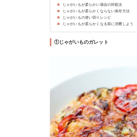
じゃがいもが柔らかい場合の対処法
柔らかいじゃがいもは食べられる
柔らかい原因は水分の抜け
芽が生えている・皮が緑色の場合は要注意
じゃがいもが腐った場合の特徴
じゃがいもが柔らかくならない保存方法
柔らかいじゃがいもを水に浸す
じゃがいもの使い切りレシピ
じゃがいもを常温で保存する方法・期間
じゃがいもを冷蔵で保存する方法・期間
じゃがいもを冷凍で保存する方法・期間
じゃがいもが柔らかくなる前に消費しよう
①じゃがいものガレット
②ビシソワーズ
③ポテトサラダ
④ハッシュドポテト
⑤ジャーマンポテト
⑥ピーマンのマッシュポテト詰め
⑦ポテトチップス
⑧じゃがいもスイートポテト
①じゃがいものガレット