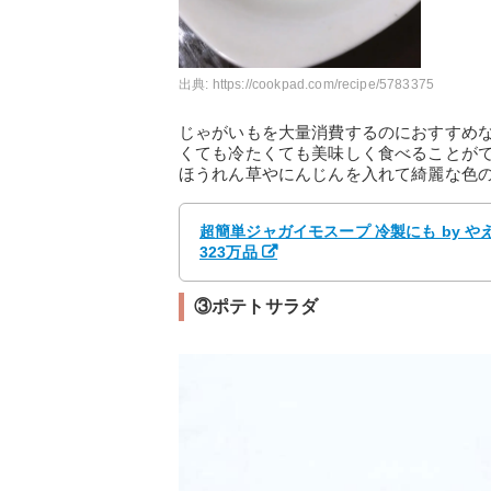
出典:
https://cookpad.com/recipe/5783375
じゃがいもを大量消費するのにおすすめ
くても冷たくても美味しく食べることが
ほうれん草やにんじんを入れて綺麗な色
超簡単ジャガイモスープ 冷製にも by 
323万品
③ポテトサラダ