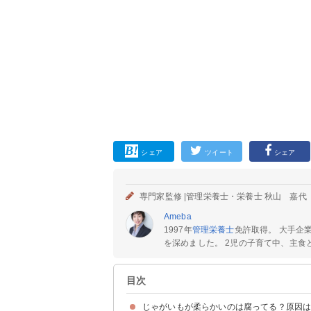
シェア
ツイート
シェア
専門家監修 |
管理栄養士・栄養士 秋山 嘉代
Ameba
1997年
管理栄養士
免許取得。 大手企
を深めました。 2児の子育て中、主食と
目次
じゃがいもが柔らかいのは腐ってる？原因