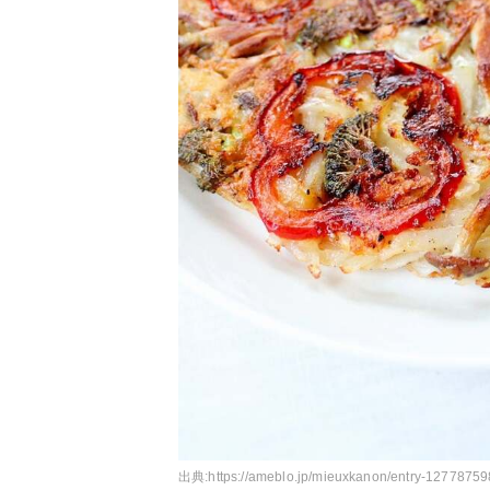
出典:
https://ameblo.jp/mieuxkanon/entry-12778759