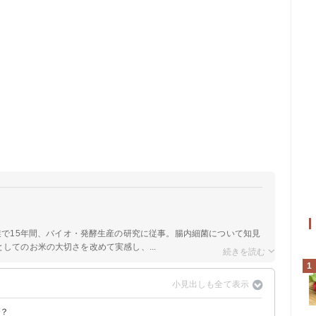
業で15年間、バイオ・発酵生産の研究に従事。腸内細菌について知見
してのお米の大切さを改めて実感し、...
1
は？