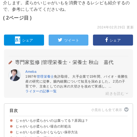
介します。柔らかいじゃがいもを消費できるレシピも紹介するの
で、参考にしてみてくださいね。
( 2ページ目 )
2024年02月29日 更新
シェア
ツイート
シェア
専門家監修 |
管理栄養士・栄養士 秋山 嘉代
Ameba
1997年
管理栄養士
免許取得。 大手企業で15年間、バイオ・発酵生
産の研究に従事。腸内細菌について知見を深めました。 2児の子
育て中、主食としてのお米の大切さを改めて実感し、...
ライターの記事一覧
目次
じゃがいもが柔らかいのは腐ってる？原因は？
じゃがいもが柔らかい場合の対処法
柔らかいじゃがいもは食べられる
柔らかい原因は水分の抜け
芽が生えている・皮が緑色の場合は要注意
じゃがいもが腐った場合の特徴
じゃがいもが柔らかくならない保存方法
柔らかいじゃがいもを水に浸す