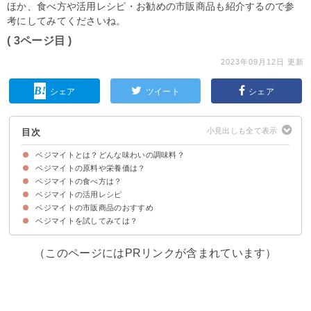
ほか、食べ方や活用レシピ・お勧めの市販商品も紹介するので参
考にしてみてくださいね。
( 3ページ目 )
2023年09月12日 更新
シェア
ツイート
シェア
目次
ベジマイトとは？どんな味わいの調味料？
ベジマイトの原料や栄養価は？
ベジマイトはオーストラリア発祥の発酵調味料
ベジマイトはどんな味？香りは？
ベジマイトの食べ方は？
ベジマイトの原料は塩と酵母菌
ベジマイトの栄養価・効能
ベジマイトの活用レシピ
ベジマイトの市販商品のおすすめ
①ベジマイト・トースト
②ベジマイトチキン
③ベジマイトとチーズのツイストパイ
ベジマイトを試してみては？
①VEGEMITE ベジマイト 220g（699円）
②ベジマイト2サーブポーション60個入り（1,929円）
（このページにはPRリンクが含まれています）