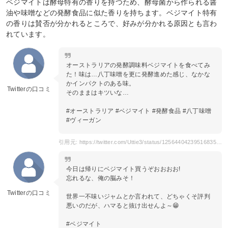
ベジマイトは酵母特有の香りを持つため、酵母菌から作られる醤
油や味噌などの発酵食品に似た香りを持ちます。ベジマイト特有
の香りは賛否が分かれるところで、好みが分かれる原因とも言わ
れています。
オーストラリアの発酵調味料ベジマイトを食べてみ
た！味は…八丁味噌を更に発酵進めた感じ、なかな
かインパクトのある味。
Twitterの口コミ
そのままはキツいな…
#オーストラリア #ベジマイト #発酵食品 #八丁味噌
#ヴィーガン
引用元: https://twitter.com/Uttie3/status/1256440423951683585
今日は帰りにベジマイト買うぞおおおお!
忘れるな、俺の脳みそ！
Twitterの口コミ
世界一不味いジャムとか言われて、どちゃくそ評判
悪いのだが、ハマると抜け出せんよ～😁
#ベジマイト