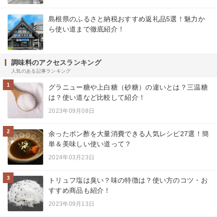
島根県のふるさと納税おすすめ返礼品5選！魅力か
ら使い道まで徹底紹介！
調味料のアクセスランキング
人気のある記事ランキング
1
グラニュー糖や上白糖（砂糖）の違いとは？三温糖
は？使い道など比較して紹介！
2023年09月08日
2
余ったポン酢を大量消費できる人気レシピ27選！簡
単＆美味しい使い道って？
2024年03月23日
3
トリュフ塩は臭い？味の特徴は？使い方のコツ・お
すすめ商品も紹介！
2023年09月13日