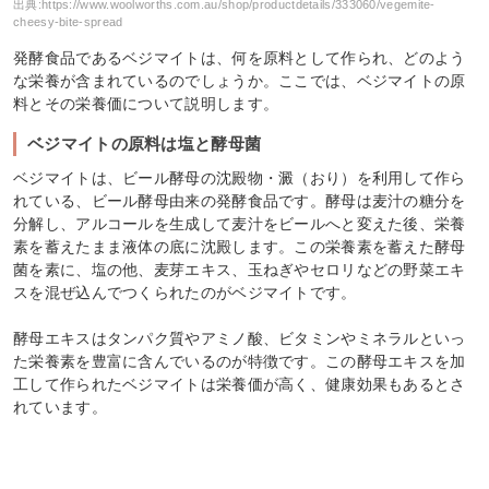
出典:
https://www.woolworths.com.au/shop/productdetails/333060/vegemite-
cheesy-bite-spread
発酵食品であるベジマイトは、何を原料として作られ、どのよう
な栄養が含まれているのでしょうか。ここでは、ベジマイトの原
料とその栄養価について説明します。
ベジマイトの原料は塩と酵母菌
ベジマイトは、ビール酵母の沈殿物・澱（おり）を利用して作ら
れている、ビール酵母由来の発酵食品です。酵母は麦汁の糖分を
分解し、アルコールを生成して麦汁をビールへと変えた後、栄養
素を蓄えたまま液体の底に沈殿します。この栄養素を蓄えた酵母
菌を素に、塩の他、麦芽エキス、玉ねぎやセロリなどの野菜エキ
スを混ぜ込んでつくられたのがベジマイトです。
酵母エキスはタンパク質やアミノ酸、ビタミンやミネラルといっ
た栄養素を豊富に含んでいるのが特徴です。この酵母エキスを加
工して作られたベジマイトは栄養価が高く、健康効果もあるとさ
れています。