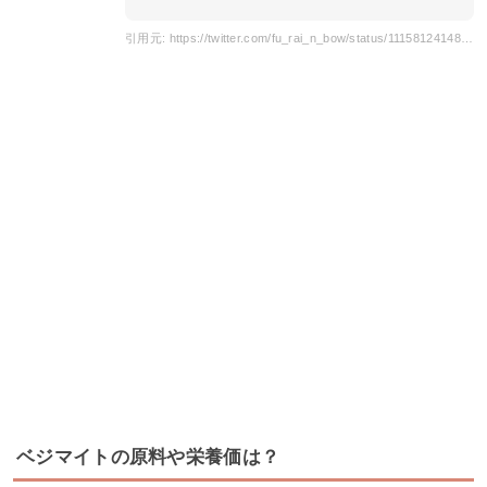
引用元: https://twitter.com/fu_rai_n_bow/status/1115812414878937088
ベジマイトの原料や栄養価は？