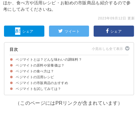
ほか、食べ方や活用レシピ・お勧めの市販商品も紹介するので参
考にしてみてくださいね。
2023年09月12日 更新
シェア
ツイート
シェア
目次
ベジマイトとは？どんな味わいの調味料？
ベジマイトの原料や栄養価は？
ベジマイトはオーストラリア発祥の発酵調味料
ベジマイトはどんな味？香りは？
ベジマイトの食べ方は？
ベジマイトの原料は塩と酵母菌
ベジマイトの栄養価・効能
ベジマイトの活用レシピ
ベジマイトの市販商品のおすすめ
①ベジマイト・トースト
②ベジマイトチキン
③ベジマイトとチーズのツイストパイ
ベジマイトを試してみては？
①VEGEMITE ベジマイト 220g（699円）
②ベジマイト2サーブポーション60個入り（1,929円）
（このページにはPRリンクが含まれています）