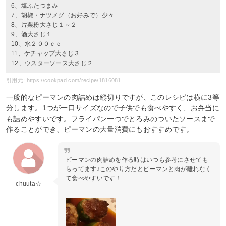
6、塩ふたつまみ
7、胡椒・ナツメグ（お好みで）少々
8、片栗粉大さじ１～２
9、酒大さじ１
10、水２００ｃｃ
11、ケチャップ大さじ３
12、ウスターソース大さじ２
引用元: https://cookpad.com/recipe/1816081
一般的なピーマンの肉詰めは縦切りですが、このレシピは横に3等
分します。1つが一口サイズなので子供でも食べやすく、お弁当に
も詰めやすいです。フライパン一つでとろみのついたソースまで
作ることができ、ピーマンの大量消費にもおすすめです。
ピーマンの肉詰めを作る時はいつも参考にさせても
らってます♪このやり方だとピーマンと肉が離れなく
て食べやすいです！
chuuta☆