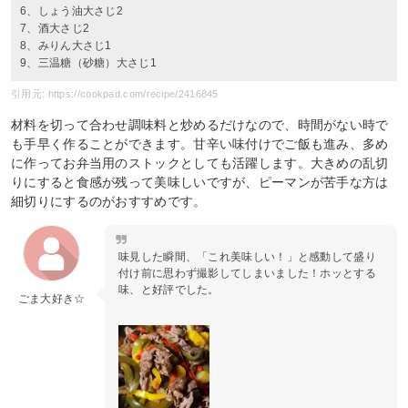
6、しょう油大さじ2
7、酒大さじ2
8、みりん大さじ1
9、三温糖（砂糖）大さじ1
引用元: https://cookpad.com/recipe/2416845
材料を切って合わせ調味料と炒めるだけなので、時間がない時で
も手早く作ることができます。甘辛い味付けでご飯も進み、多め
に作ってお弁当用のストックとしても活躍します。大きめの乱切
りにすると食感が残って美味しいですが、ピーマンが苦手な方は
細切りにするのがおすすめです。
味見した瞬間、「これ美味しい！」と感動して盛り
付け前に思わず撮影してしまいました！ホッとする
味、と好評でした。
ごま大好き☆