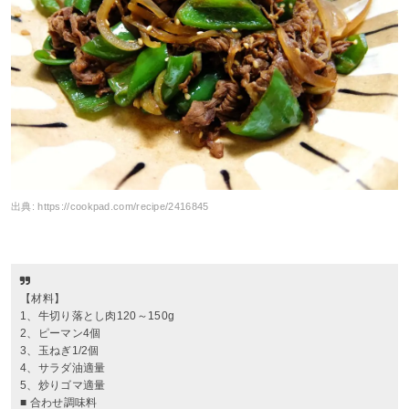
出典:
https://cookpad.com/recipe/2416845
【材料】
1、牛切り落とし肉120～150g
2、ピーマン4個
3、玉ねぎ1/2個
4、サラダ油適量
5、炒りゴマ適量
■ 合わせ調味料