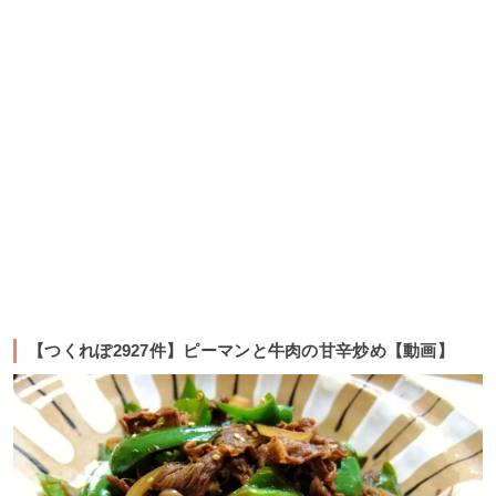
【つくれぽ2927件】ピーマンと牛肉の甘辛炒め【動画】