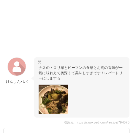
ナスのトロリ感とピーマンの食感とお肉の旨味が一
気に味わえて奥深くて美味しすぎです！レパートリ
ーにします☆
けんしんパパ
引用元: https://cookpad.com/recipe/794575