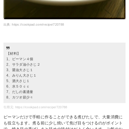
出典:
https://cookpad.com/recipe/720788
【材料】
1、ピーマン４個
2、サラダ油小さじ２
3、醤油大さじ１
4、みりん大さじ１
5、酒大さじ１
6、水５０ｃｃ
7、だしの素適量
8、カツオ節少々
引用元: https://cookpad.com/recipe/720788
ピーマンだけで手軽に作ることができる煮びたしで、大量消費に
も役立ちます。煮る前に少し焼いて焦げ目をつけるのがポイント