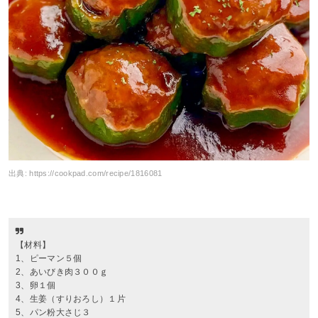
出典:
https://cookpad.com/recipe/1816081
【材料】
1、ピーマン５個
2、あいびき肉３００ｇ
3、卵１個
4、生姜（すりおろし）１片
5、パン粉大さじ３