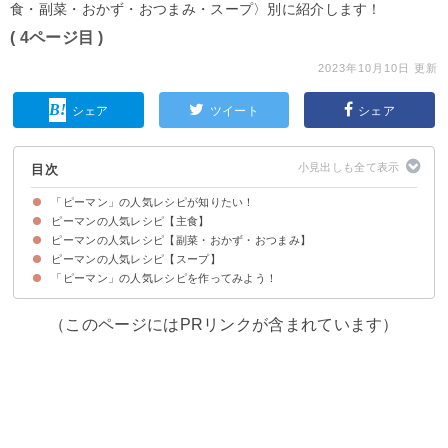
食・副菜・おかず・おつまみ・スープ〉別に紹介します！
( 4ページ目 )
2023年10月10日 更新
シェア
ツイート
シェア
目次
「ピーマン」の人気レシピが知りたい！
ピーマンの人気レシピ【主食】
ピーマンの人気レシピ【副菜・おかず・おつまみ】
【つくれぽ1380件】ピーマンと豚こまのオイスター丼
【つくれぽ383件】ピーマン大量消費！チンジャオロース丼
【つくれぽ141件】ひき肉と春雨のとろみ丼
【つくれぽ59件】なすとピーマンと豚肉のみそ炒め丼！豚こまでも
ピーマンの人気レシピ【スープ】
【つくれぽ8719件】ツナ缶入り！やみつき無限ピーマン【動画】
【つくれぽ3862件】失敗なしのピーマン肉詰め【動画】
【つくれぽ10000件超！】ピーマン豚なす炒め【動画】
【つくれぽ10000件超！】フライパン一つでピーマンの肉詰め【動画】
【つくれぽ3326件】ピーマンだけで！ピーマンの煮びたし【動画】
【つくれぽ2927件】ピーマンと牛肉の甘辛炒め【動画】
【つくれぽ1978件】豚肉とピーマンだけ！オイスターソース炒め【動画】
【つくれぽ2651件】人参とピーマンだけで！簡単きんぴら
【つくれぽ1223件】豚肉とピーマンだけ！和風チンジャオロース【動画】
【つくれぽ4611件】ピーマンとちくわのきんぴら
【つくれぽ1179件】椎茸とピーマンで作るバター醬油炒め
【つくれぽ7954件】ピーマンと鶏むね肉の簡単中華炒め【動画】
【つくれぽ4589件】シンプルな美味しさ！ピーマンのおかか和え【動画】
【つくれぽ1992件】大量消費にぴったり！ピーマンと鶏むね肉の細切り炒め
【つくれぽ1610件】ピーマンとジャガイモのオイスター炒め
【つくれぽ4520件】材料たった3つ！ツナピーマン【動画】
【つくれぽ5411件】ピーマン春雨！大量消費にも
【つくれぽ1996件】ピーマンと卵の味噌マヨ炒め【動画】
【つくれぽ1693件】じゃことピーマンだけ！きんぴら風和え物
【つくれぽ2162件】油揚げとピーマンのオイスター炒め【動画】
【つくれぽ2417件】鶏肉とピーマンのニンニク醤油炒め【動画】
【つくれぽ2720件】鶏肉となすとピーマンの甘酢あん
【つくれぽ3299件】ささみとピーマンの醤油マヨ炒め
【つくれぽ4483件】なすとピーマンで1品！甘酢炒め
【つくれぽ2041件】大量消費レシピ！ピーマンと人参のゴマ味噌和え
【つくれぽ6537件】ピーマンの肉詰め！とろみタレで
【つくれぽ2042件】ピーマンとツナで！やみつきピーマン
【つくれぽ2301件】ピーマンのなす味噌！大量消費にもおすすめ【動画】
「ピーマン」の人気レシピを作ってみよう！
【つくれぽ46件】ピーマンとふわふわ卵の中華スープ
【つくれぽ141件】乾燥わかめとピーマンの味噌汁
【つくれぽ68件】ベーコンとピーマンのコンソメスープ
（このページにはPRリンクが含まれています）