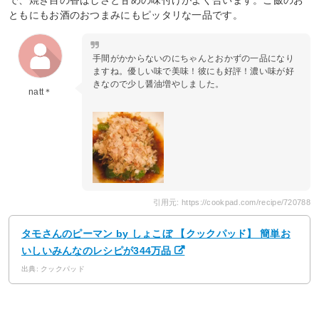
で、焼き目の香ばしさと甘めの味付けがよく合います。ご飯のお
ともにもお酒のおつまみにもピッタリな一品です。
手間がかからないのにちゃんとおかずの一品になり
ますね。優しい味で美味！彼にも好評！濃い味が好
きなので少し醤油増やしました。
natt＊
引用元: https://cookpad.com/recipe/720788
タモさんのピーマン by しょこぼ 【クックパッド】 簡単お
いしいみんなのレシピが344万品
出典: クックパッド