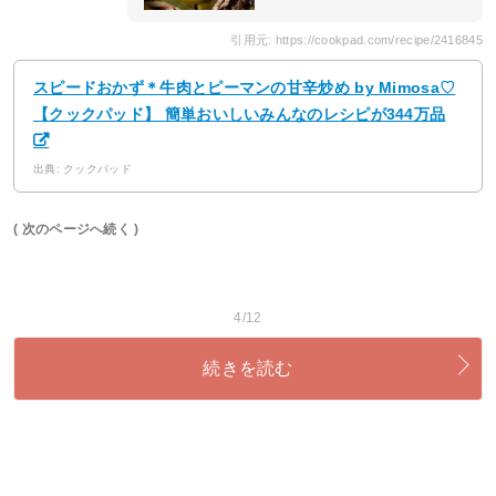
引用元: https://cookpad.com/recipe/2416845
スピードおかず＊牛肉とピーマンの甘辛炒め by Mimosa♡
【クックパッド】 簡単おいしいみんなのレシピが344万品
出典: クックパッド
( 次のページへ続く )
4/12
続きを読む