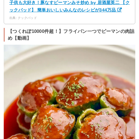
子供も大好き！豚なすピーマンみそ炒め by 居酒屋英二 【ク
ックパッド】 簡単おいしいみんなのレシピが344万品
出典: クックパッド
【つくれぽ10000件超！】フライパン一つでピーマンの肉詰
め【動画】