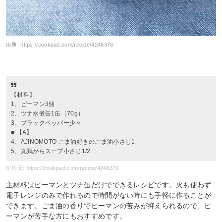
出典:
https://cookpad.com/recipe/4246376
【材料】
1、ピーマン3個
2、ツナ水煮缶1缶（70g）
3、ブラックペッパー少々
■ 【A】
4、AJINOMOTO ごま油好きのごま油小さじ1
5、丸鶏がらスープ小さじ1/2
引用元: https://cookpad.com/recipe/4246376
主材料はピーマンとツナ缶だけでできるレシピです。火も使わず
電子レンジのみで作れるので時間がない時にも手軽に作ることが
できます。ごま油の香りでピーマンの苦みが抑えられるので、ピ
ーマンが苦手な方にもおすすめです。