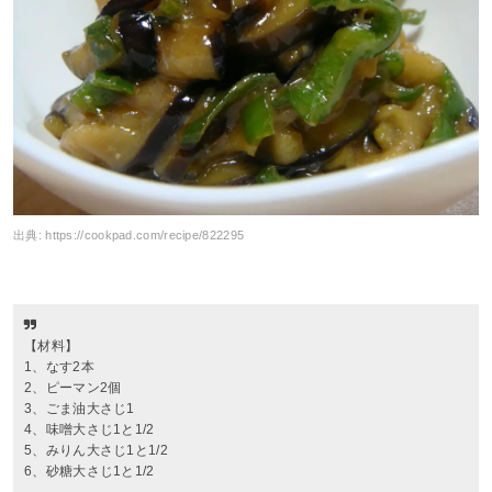
出典:
https://cookpad.com/recipe/822295
【材料】
1、なす2本
2、ピーマン2個
3、ごま油大さじ1
4、味噌大さじ1と1/2
5、みりん大さじ1と1/2
6、砂糖大さじ1と1/2