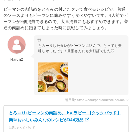
ピーマンの肉詰めをとろみの付いたタレで食べるレシピで、普通
のソースよりもピーマンに絡みやすく食べやすいです。4人前でピ
ーマンが9個消費できるので、大量消費にもおすすめできます。普
通の肉詰めに飽きてしまった時に挑戦してみましょう。
とろーりしたタレがピーマンに絡んで、とっても美
味しかったです！旦那さんにも大好評でした♡
Harun2
引用元: https://cookpad.com/recipe/30492
とろ～り♪ピーマンの肉詰め。 by ラビー 【クックパッド】
簡単おいしいみんなのレシピが344万品
出典: クックパッド