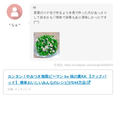
普通のツナ缶で作るより水煮で作った方があっさり
して好きかも♡簡単で栄養もあり美味しかったです
(^^)
＊なぁ＊
引用元: https://cookpad.com/recipe/4246376
カンタン！やみつき無限ピーマン by 味の素KK 【クックパ
ッド】 簡単おいしいみんなのレシピが344万品
出典: クックパッド