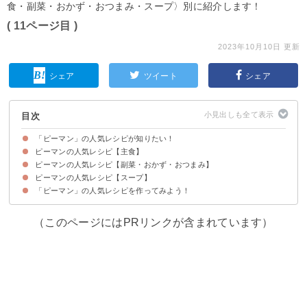
食・副菜・おかず・おつまみ・スープ〉別に紹介します！
( 11ページ目 )
2023年10月10日 更新
シェア
ツイート
シェア
目次
「ピーマン」の人気レシピが知りたい！
ピーマンの人気レシピ【主食】
ピーマンの人気レシピ【副菜・おかず・おつまみ】
【つくれぽ1380件】ピーマンと豚こまのオイスター丼
【つくれぽ383件】ピーマン大量消費！チンジャオロース丼
【つくれぽ141件】ひき肉と春雨のとろみ丼
【つくれぽ59件】なすとピーマンと豚肉のみそ炒め丼！豚こまでも
ピーマンの人気レシピ【スープ】
【つくれぽ8719件】ツナ缶入り！やみつき無限ピーマン【動画】
【つくれぽ3862件】失敗なしのピーマン肉詰め【動画】
【つくれぽ10000件超！】ピーマン豚なす炒め【動画】
【つくれぽ10000件超！】フライパン一つでピーマンの肉詰め【動画】
【つくれぽ3326件】ピーマンだけで！ピーマンの煮びたし【動画】
【つくれぽ2927件】ピーマンと牛肉の甘辛炒め【動画】
【つくれぽ1978件】豚肉とピーマンだけ！オイスターソース炒め【動画】
【つくれぽ2651件】人参とピーマンだけで！簡単きんぴら
【つくれぽ1223件】豚肉とピーマンだけ！和風チンジャオロース【動画】
【つくれぽ4611件】ピーマンとちくわのきんぴら
【つくれぽ1179件】椎茸とピーマンで作るバター醬油炒め
【つくれぽ7954件】ピーマンと鶏むね肉の簡単中華炒め【動画】
【つくれぽ4589件】シンプルな美味しさ！ピーマンのおかか和え【動画】
【つくれぽ1992件】大量消費にぴったり！ピーマンと鶏むね肉の細切り炒め
【つくれぽ1610件】ピーマンとジャガイモのオイスター炒め
【つくれぽ4520件】材料たった3つ！ツナピーマン【動画】
【つくれぽ5411件】ピーマン春雨！大量消費にも
【つくれぽ1996件】ピーマンと卵の味噌マヨ炒め【動画】
【つくれぽ1693件】じゃことピーマンだけ！きんぴら風和え物
【つくれぽ2162件】油揚げとピーマンのオイスター炒め【動画】
【つくれぽ2417件】鶏肉とピーマンのニンニク醤油炒め【動画】
【つくれぽ2720件】鶏肉となすとピーマンの甘酢あん
【つくれぽ3299件】ささみとピーマンの醤油マヨ炒め
【つくれぽ4483件】なすとピーマンで1品！甘酢炒め
【つくれぽ2041件】大量消費レシピ！ピーマンと人参のゴマ味噌和え
【つくれぽ6537件】ピーマンの肉詰め！とろみタレで
【つくれぽ2042件】ピーマンとツナで！やみつきピーマン
【つくれぽ2301件】ピーマンのなす味噌！大量消費にもおすすめ【動画】
「ピーマン」の人気レシピを作ってみよう！
【つくれぽ46件】ピーマンとふわふわ卵の中華スープ
【つくれぽ141件】乾燥わかめとピーマンの味噌汁
【つくれぽ68件】ベーコンとピーマンのコンソメスープ
（このページにはPRリンクが含まれています）