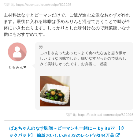
引用元: https://cookpad.com/recipe/822295
主材料はなすとピーマンだけで、ご飯が進む立派なおかずが作れ
ます。最後に入れる味噌は予めみりんと混ぜておくことで味が全
体にいきわたります。しっかりとした味付けなので野菜嫌いな子
供にもおすすめです。
この甘さあったあった～よく食べたなぁと思う懐か
しいようなお味でした。細いなすだったので味もし
みて美味しかったです。お弁当に…感謝
ともみん❤
引用元: https://cookpad.com/recipe/822295
ばぁちゃんのなす味噌～ピーマンも一緒に～ by ituﾏﾏ 【ク
ックパッド】 簡単おいしいみんなのレシピが344万品