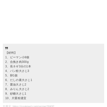
【材料】
1、ピーマン小9個
2、合挽き肉300g
3、長ネギ3分の1本
4、パン粉大さじ3
5、卵1個
6、だしの素大さじ1
7、醤油大さじ2
8、みりん大さじ2
9、砂糖大さじ1
10、片栗粉適宜
引用元: https://cookpad.com/recipe/30492