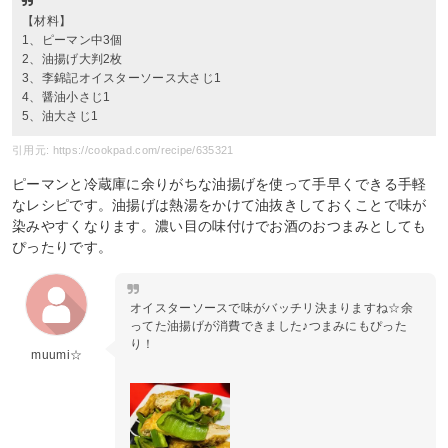
【材料】
1、ピーマン中3個
2、油揚げ大判2枚
3、李錦記オイスターソース大さじ1
4、醤油小さじ1
5、油大さじ1
引用元: https://cookpad.com/recipe/635321
ピーマンと冷蔵庫に余りがちな油揚げを使って手早くできる手軽
なレシピです。油揚げは熱湯をかけて油抜きしておくことで味が
染みやすくなります。濃い目の味付けでお酒のおつまみとしても
ぴったりです。
オイスターソースで味がバッチリ決まりますね☆余
ってた油揚げが消費できました♪つまみにもぴった
り！
muumi☆