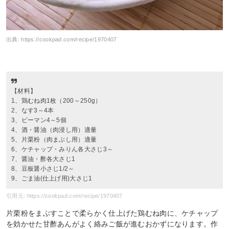
出典:
https://cookpad.com/recipe/1970407
【材料】
1、鶏むね肉1枚（200～250g）
2、なす3～4本
3、ピーマン4～5個
4、酒・醤油（肉浸し用）適量
5、片栗粉（肉まぶし用）適量
6、ケチャップ・みりん各大さじ3～
7、醤油・酢各大さじ1
8、豆板醤小さじ1/2～
9、ごま油(仕上げ用)大さじ1
引用元: https://cookpad.com/recipe/1970407
片栗粉をまぶすことで柔らかく仕上げた鶏むね肉に、ケチャップ
を効かせた甘酢あんがよく絡みご飯が進むおかずになります。作