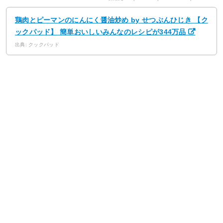
鶏肉とピーマンのにんにく醤油炒め by せつぶんひじき 【ク
ックパッド】 簡単おいしいみんなのレシピが344万品
出典: クックパッド