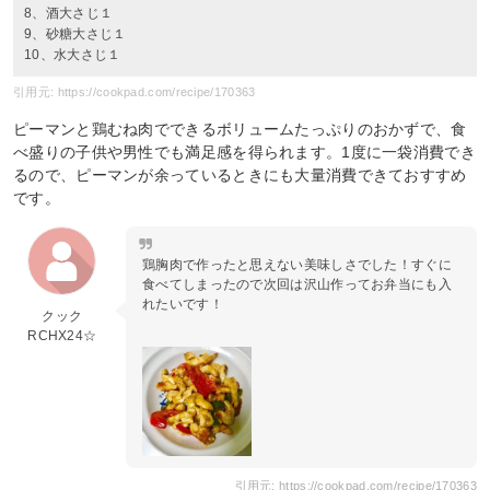
8、酒大さじ１
9、砂糖大さじ１
10、水大さじ１
引用元: https://cookpad.com/recipe/170363
ピーマンと鶏むね肉でできるボリュームたっぷりのおかずで、食
べ盛りの子供や男性でも満足感を得られます。1度に一袋消費でき
るので、ピーマンが余っているときにも大量消費できておすすめ
です。
鶏胸肉で作ったと思えない美味しさでした！すぐに
食べてしまったので次回は沢山作ってお弁当にも入
れたいです！
クック
RCHX24☆
引用元: https://cookpad.com/recipe/170363