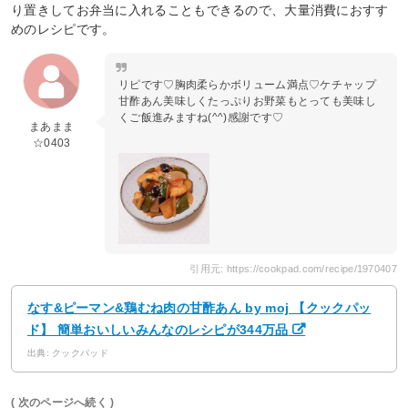
り置きしてお弁当に入れることもできるので、大量消費におすす
めのレシピです。
リピです♡胸肉柔らかボリューム満点♡ケチャップ
甘酢あん美味しくたっぷりお野菜もとっても美味し
くご飯進みますね(^^)感謝です♡
まあまま
☆0403
引用元: https://cookpad.com/recipe/1970407
なす&ピーマン&鶏むね肉の甘酢あん by moj 【クックパッ
ド】 簡単おいしいみんなのレシピが344万品
出典: クックパッド
( 次のページへ続く )