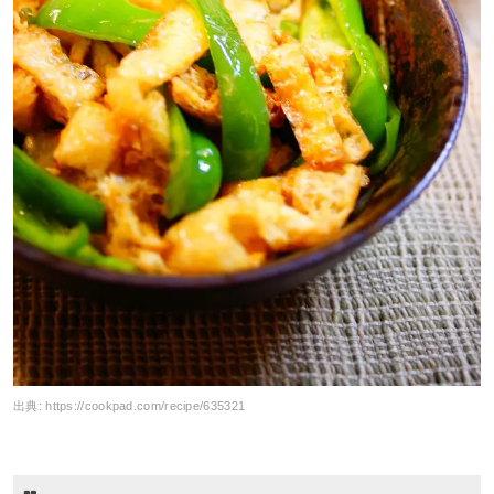
出典:
https://cookpad.com/recipe/635321