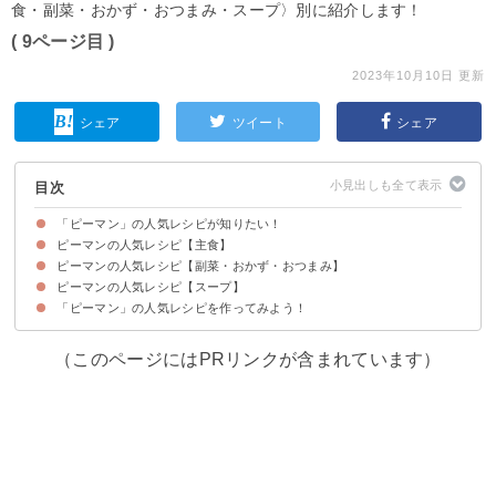
食・副菜・おかず・おつまみ・スープ〉別に紹介します！
( 9ページ目 )
2023年10月10日 更新
シェア
ツイート
シェア
目次
「ピーマン」の人気レシピが知りたい！
ピーマンの人気レシピ【主食】
ピーマンの人気レシピ【副菜・おかず・おつまみ】
【つくれぽ1380件】ピーマンと豚こまのオイスター丼
【つくれぽ383件】ピーマン大量消費！チンジャオロース丼
【つくれぽ141件】ひき肉と春雨のとろみ丼
【つくれぽ59件】なすとピーマンと豚肉のみそ炒め丼！豚こまでも
ピーマンの人気レシピ【スープ】
【つくれぽ8719件】ツナ缶入り！やみつき無限ピーマン【動画】
【つくれぽ3862件】失敗なしのピーマン肉詰め【動画】
【つくれぽ10000件超！】ピーマン豚なす炒め【動画】
【つくれぽ10000件超！】フライパン一つでピーマンの肉詰め【動画】
【つくれぽ3326件】ピーマンだけで！ピーマンの煮びたし【動画】
【つくれぽ2927件】ピーマンと牛肉の甘辛炒め【動画】
【つくれぽ1978件】豚肉とピーマンだけ！オイスターソース炒め【動画】
【つくれぽ2651件】人参とピーマンだけで！簡単きんぴら
【つくれぽ1223件】豚肉とピーマンだけ！和風チンジャオロース【動画】
【つくれぽ4611件】ピーマンとちくわのきんぴら
【つくれぽ1179件】椎茸とピーマンで作るバター醬油炒め
【つくれぽ7954件】ピーマンと鶏むね肉の簡単中華炒め【動画】
【つくれぽ4589件】シンプルな美味しさ！ピーマンのおかか和え【動画】
【つくれぽ1992件】大量消費にぴったり！ピーマンと鶏むね肉の細切り炒め
【つくれぽ1610件】ピーマンとジャガイモのオイスター炒め
【つくれぽ4520件】材料たった3つ！ツナピーマン【動画】
【つくれぽ5411件】ピーマン春雨！大量消費にも
【つくれぽ1996件】ピーマンと卵の味噌マヨ炒め【動画】
【つくれぽ1693件】じゃことピーマンだけ！きんぴら風和え物
【つくれぽ2162件】油揚げとピーマンのオイスター炒め【動画】
【つくれぽ2417件】鶏肉とピーマンのニンニク醤油炒め【動画】
【つくれぽ2720件】鶏肉となすとピーマンの甘酢あん
【つくれぽ3299件】ささみとピーマンの醤油マヨ炒め
【つくれぽ4483件】なすとピーマンで1品！甘酢炒め
【つくれぽ2041件】大量消費レシピ！ピーマンと人参のゴマ味噌和え
【つくれぽ6537件】ピーマンの肉詰め！とろみタレで
【つくれぽ2042件】ピーマンとツナで！やみつきピーマン
【つくれぽ2301件】ピーマンのなす味噌！大量消費にもおすすめ【動画】
「ピーマン」の人気レシピを作ってみよう！
【つくれぽ46件】ピーマンとふわふわ卵の中華スープ
【つくれぽ141件】乾燥わかめとピーマンの味噌汁
【つくれぽ68件】ベーコンとピーマンのコンソメスープ
（このページにはPRリンクが含まれています）