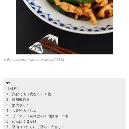
出典:
https://cookpad.com/recipe/170363
【材料】
1、鶏むね肉（皮なし）１枚
2、塩胡椒適量
3、酒大さじ１
4、片栗粉大さじ１
5、ピーマン（あれば内１個は赤）５個
6、にんにく２かけ
7、醤油（orにんにく醤油）大さじ２