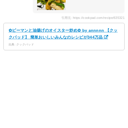
引用元: https://cookpad.com/recipe/635321
✿ピーマンと油揚げのオイスター炒め✿ by annnnn 【クッ
クパッド】 簡単おいしいみんなのレシピが344万品
出典: クックパッド