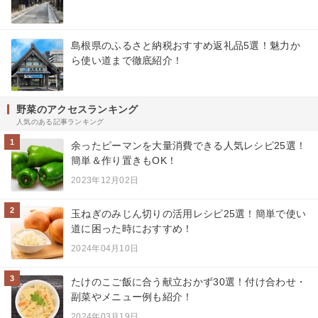
島根県のふるさと納税おすすめ返礼品5選！魅力か
ら使い道まで徹底紹介！
野菜のアクセスランキング
人気のある記事ランキング
1
余ったピーマンを大量消費できる人気レシピ25選！
簡単＆作り置きもOK！
2023年12月02日
2
玉ねぎのみじん切りの活用レシピ25選！簡単で使い
道に困った時におすすめ！
2024年04月10日
3
たけのこご飯に合う献立おかず30選！付け合わせ・
副菜やメニュー例も紹介！
2024年03月19日