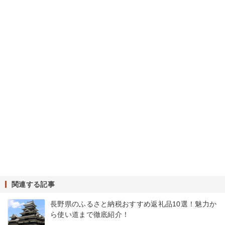
関連する記事
長野県のふるさと納税おすすめ返礼品10選！魅力か
ら使い道まで徹底紹介！