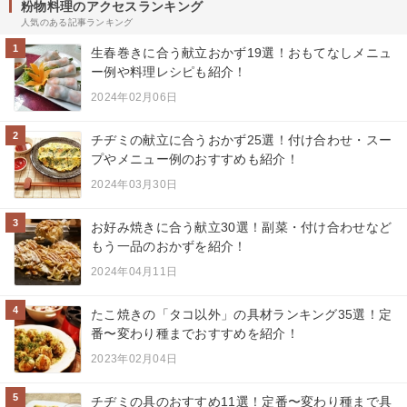
粉物料理のアクセスランキング
人気のある記事ランキング
1
生春巻きに合う献立おかず19選！おもてなしメニュ
ー例や料理レシピも紹介！
2024年02月06日
2
チヂミの献立に合うおかず25選！付け合わせ・スー
プやメニュー例のおすすめも紹介！
2024年03月30日
3
お好み焼きに合う献立30選！副菜・付け合わせなど
もう一品のおかずを紹介！
2024年04月11日
4
たこ焼きの「タコ以外」の具材ランキング35選！定
番〜変わり種までおすすめを紹介！
2023年02月04日
5
チヂミの具のおすすめ11選！定番〜変わり種まで具