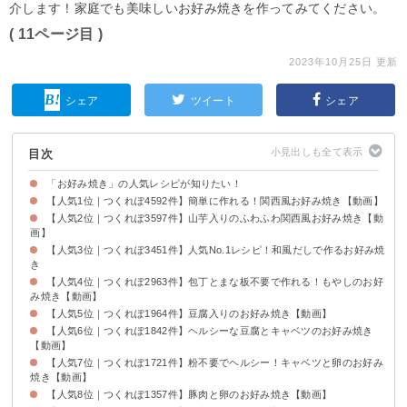
介します！家庭でも美味しいお好み焼きを作ってみてください。
( 11ページ目 )
2023年10月25日 更新
シェア
ツイート
シェア
目次
「お好み焼き」の人気レシピが知りたい！
【人気1位｜つくれぽ4592件】簡単に作れる！関西風お好み焼き【動画】
【人気2位｜つくれぽ3597件】山芋入りのふわふわ関西風お好み焼き【動
画】
【人気3位｜つくれぽ3451件】人気No.1レシピ！和風だしで作るお好み焼
き
【人気4位｜つくれぽ2963件】包丁とまな板不要で作れる！もやしのお好
み焼き【動画】
【人気5位｜つくれぽ1964件】豆腐入りのお好み焼き【動画】
【人気6位｜つくれぽ1842件】ヘルシーな豆腐とキャベツのお好み焼き
【動画】
【人気7位｜つくれぽ1721件】粉不要でヘルシー！キャベツと卵のお好み
焼き【動画】
【人気8位｜つくれぽ1357件】豚肉と卵のお好み焼き【動画】