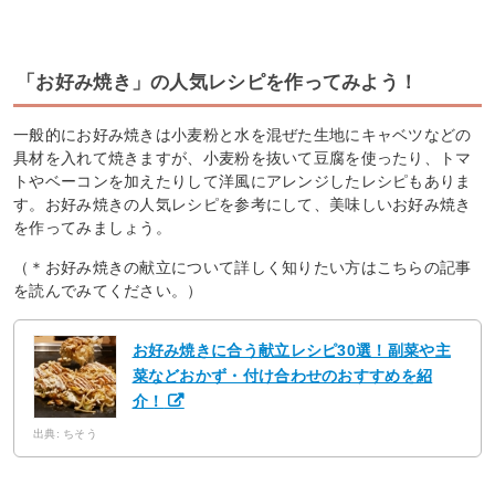
「お好み焼き」の人気レシピを作ってみよう！
一般的にお好み焼きは小麦粉と水を混ぜた生地にキャベツなどの
具材を入れて焼きますが、小麦粉を抜いて豆腐を使ったり、トマ
トやベーコンを加えたりして洋風にアレンジしたレシピもありま
す。お好み焼きの人気レシピを参考にして、美味しいお好み焼き
を作ってみましょう。
（＊お好み焼きの献立について詳しく知りたい方はこちらの記事
を読んでみてください。）
お好み焼きに合う献立レシピ30選！副菜や主
菜などおかず・付け合わせのおすすめを紹
介！
出典: ちそう