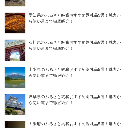
愛知県のふるさと納税おすすめ返礼品5選！魅力か
ら使い道まで徹底紹介！
石川県のふるさと納税おすすめ返礼品5選！魅力か
ら使い道まで徹底紹介！
山梨県のふるさと納税おすすめ返礼品5選！魅力か
ら使い道まで徹底紹介！
岐阜県のふるさと納税おすすめ返礼品5選！魅力か
ら使い道まで徹底紹介！
大阪府のふるさと納税おすすめ返礼品5選！魅力か