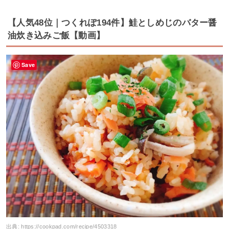
【人気48位｜つくれぽ194件】鮭としめじのバター醤
油炊き込みご飯【動画】
Save
出典:
https://cookpad.com/recipe/4503318