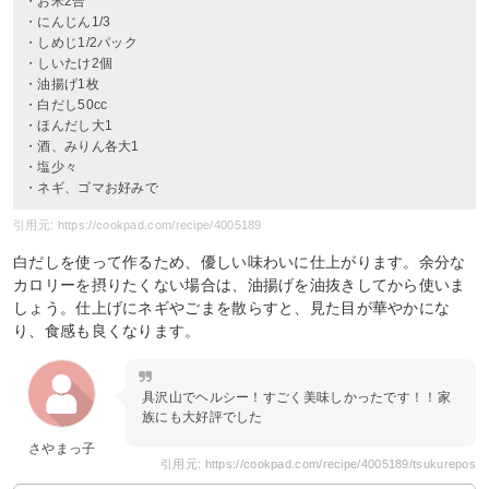
・お米2合
・にんじん1/3
・しめじ1/2パック
・しいたけ2個
・油揚げ1枚
・白だし50cc
・ほんだし大1
・酒、みりん各大1
・塩少々
・ネギ、ゴマお好みで
引用元: https://cookpad.com/recipe/4005189
白だしを使って作るため、優しい味わいに仕上がります。余分な
カロリーを摂りたくない場合は、油揚げを油抜きしてから使いま
しょう。仕上げにネギやごまを散らすと、見た目が華やかにな
り、食感も良くなります。
具沢山でヘルシー！すごく美味しかったです！！家
族にも大好評でした
さやまっ子
引用元: https://cookpad.com/recipe/4005189/tsukurepos