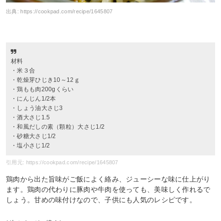
出典:
https://cookpad.com/recipe/1645807
材料
・米３合
・乾燥芽ひじき10～12ｇ
・鶏もも肉200gくらい
・にんじん1/2本
・しょう油大さじ3
・酒大さじ1.5
・和風だしの素（顆粒）大さじ1/2
・砂糖大さじ1/2
・塩小さじ1/2
引用元: https://cookpad.com/recipe/1645807
鶏肉から出た旨味がご飯によく絡み、ジューシーな味に仕上がり
ます。鶏肉の代わりに豚肉や牛肉を使っても、美味しく作れるで
しょう。甘めの味付けなので、子供にも人気のレシピです。