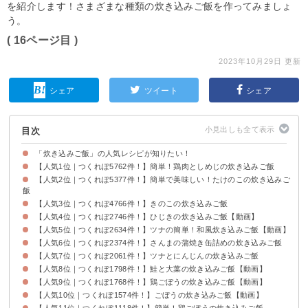
を紹介します！さまざまな種類の炊き込みご飯を作ってみましょ
う。
( 16ページ目 )
2023年10月29日 更新
シェア
ツイート
シェア
目次
「炊き込みご飯」の人気レシピが知りたい！
【人気1位｜つくれぽ5762件！】簡単！鶏肉としめじの炊き込みご飯
【人気2位｜つくれぽ5377件！】簡単で美味しい！たけのこの炊き込みご
飯
【人気3位｜つくれぽ4766件！】きのこの炊き込みご飯
【人気4位｜つくれぽ2746件！】ひじきの炊き込みご飯【動画】
【人気5位｜つくれぽ2634件！】ツナの簡単！和風炊き込みご飯【動画】
【人気6位｜つくれぽ2374件！】さんまの蒲焼き缶詰めの炊き込みご飯
【人気7位｜つくれぽ2061件！】ツナとにんじんの炊き込みご飯
【人気8位｜つくれぽ1798件！】鮭と大葉の炊き込みご飯【動画】
【人気9位｜つくれぽ1768件！】鶏ごぼうの炊き込みご飯【動画】
【人気10位｜つくれぽ1574件！】ごぼうの炊き込みご飯【動画】
【人気11位｜つくれぽ1118件！】簡単！鶏ごぼうの炊き込みご飯