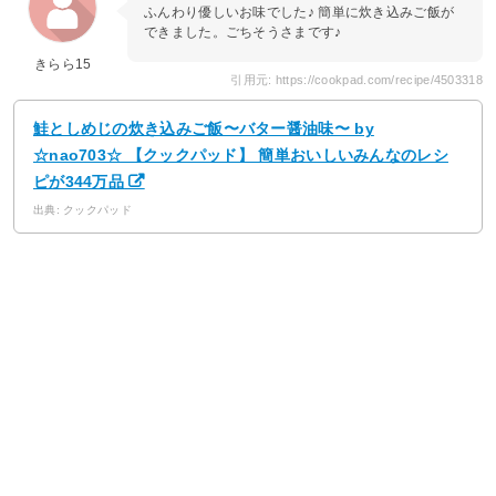
ふんわり優しいお味でした♪ 簡単に炊き込みご飯が
できました。ごちそうさまです♪
きらら15
引用元: https://cookpad.com/recipe/4503318
鮭としめじの炊き込みご飯〜バター醤油味〜 by
☆nao703☆ 【クックパッド】 簡単おいしいみんなのレシ
ピが344万品
出典: クックパッド