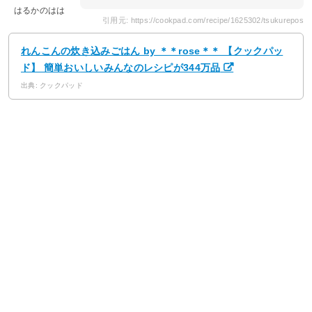
はるかのはは
引用元: https://cookpad.com/recipe/1625302/tsukurepos
れんこんの炊き込みごはん by ＊＊rose＊＊ 【クックパッ
ド】 簡単おいしいみんなのレシピが344万品
出典: クックパッド