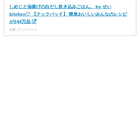
しめじと油揚げの白だし炊き込みごはん。 by せい
kitchen♡ 【クックパッド】 簡単おいしいみんなのレシピ
が344万品
出典: クックパッド