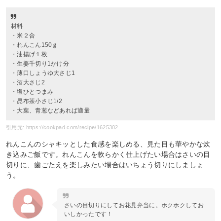
材料
・米２合
・れんこん150ｇ
・油揚げ１枚
・生姜千切り1かけ分
・薄口しょうゆ大さじ1
・酒大さじ2
・塩ひとつまみ
・昆布茶小さじ1/2
・大葉、青葱などあれば適量
引用元: https://cookpad.com/recipe/1625302
れんこんのシャキッとした食感を楽しめる、見た目も華やかな炊
き込みご飯です。れんこんを軟らかく仕上げたい場合はさいの目
切りに、歯ごたえを楽しみたい場合はいちょう切りにしましょ
う。
さいの目切りにしてお花見弁当に。ホクホクしてお
いしかったです！