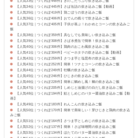
【人気33位｜つくれぽ448件】きのこたっぷり炊き込みご飯
【人気34位｜つくれぽ445件】さば缶詰の炊き込みご飯【動画】
【人気35位｜つくれぽ419件】鶏ごぼうの炊き込みご飯
【人気36位｜つくれぽ406件】おでんの残りで炊き込みご飯
【人気37位｜つくれぽ405件】子供が喜ぶ！わかめとコーンの炊き込みご
飯
【人気38位｜つくれぽ359件】具なしでも美味しい炊き込みご飯
【人気39位｜つくれぽ308件】さば水煮缶で簡単！炊き込みご飯
【人気40位｜つくれぽ306件】鶏肉のおこわ風炊き込みご飯
【人気41位｜つくれぽ304件】ベビーホタテの炊き込みご飯【動画】
【人気42位｜つくれぽ259件】さつま芋と塩昆布の炊き込みご飯
【人気43位｜つくれぽ252件】簡単！ツナとコーンの炊き込みご飯
【人気44位｜つくれぽ249件】牡蠣の炊き込みご飯
【人気45位｜つくれぽ246件】ひじきの炊き込みご飯
【人気46位｜つくれぽ228件】簡単に鯛めし風！鯛の炊き込みご飯
【人気47位｜つくれぽ205件】しめじと油揚げの白だし炊き込みご飯
【人気48位｜つくれぽ194件】鮭としめじのバター醤油炊き込みご飯【動
画】
【人気49位｜つくれぽ183件】れんこんの炊き込みご飯
【人気50位｜つくれぽ170件】簡単で美味しい！芽ひじきと鶏肉の炊き込
みご飯
【人気51位｜つくれぽ164件】さつま芋としめじの炊き込みご飯
【人気52位｜つくれぽ137件】簡単！さば味噌間の炊き込みご飯
【人気53位｜つくれぽ134件】ほたてのバター醤油炊き込みご飯