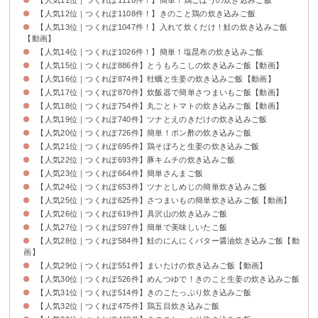
【人気12位｜つくれぽ1108件！】きのこと鶏の炊き込みご飯
【人気13位｜つくれぽ1047件！】入れて炊くだけ！鮭の炊き込みご飯
【動画】
【人気14位｜つくれぽ1026件！】簡単！塩昆布の炊き込みご飯
【人気15位｜つくれぽ886件】とうもろこしの炊き込みご飯【動画】
【人気16位｜つくれぽ874件】牡蠣と生姜の炊き込みご飯【動画】
【人気17位｜つくれぽ870件】炊飯器で簡単さつまいもご飯【動画】
【人気18位｜つくれぽ754件】丸ごとトマトの炊き込みご飯【動画】
【人気19位｜つくれぽ740件】ツナとえのきだけの炊き込みご飯
【人気20位｜つくれぽ726件】簡単！ポン酢の炊き込みご飯
【人気21位｜つくれぽ695件】鶏そぼろと生姜の炊き込みご飯
【人気22位｜つくれぽ693件】豚キムチの炊き込みご飯
【人気23位｜つくれぽ664件】簡単さんまご飯
【人気24位｜つくれぽ653件】ツナとしめじの簡単炊き込みご飯
【人気25位｜つくれぽ625件】さつまいもの簡単炊き込みご飯【動画】
【人気26位｜つくれぽ619件】具沢山の炊き込みご飯
【人気27位｜つくれぽ597件】簡単で美味しいたこ飯
【人気28位｜つくれぽ584件】鮭のにんにくバター醤油炊き込みご飯【動
画】
【人気29位｜つくれぽ551件】まいたけの炊き込みご飯【動画】
【人気30位｜つくれぽ526件】めんつゆで！きのこと生姜の炊き込みご飯
【人気31位｜つくれぽ514件】きのこたっぷり炊き込みご飯
【人気32位｜つくれぽ475件】鶏五目炊き込みご飯