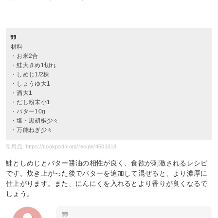
材料
・お米2合
・鮭大きめ1切れ
・しめじ1/2株
・しょうゆ大1
・酒大1
・だし粉末小1
・バター10g
・塩・黒胡椒少々
・万能ねぎ少々
引用元: https://cookpad.com/recipe/4503318
鮭としめじとバター醤油の相性が良く、食欲が刺激されるレシピ
です。炊き上がった後でバターを追加して混ぜると、より濃厚に
仕上がります。また、にんにくを入れるとより香りが良くなるで
しょう。