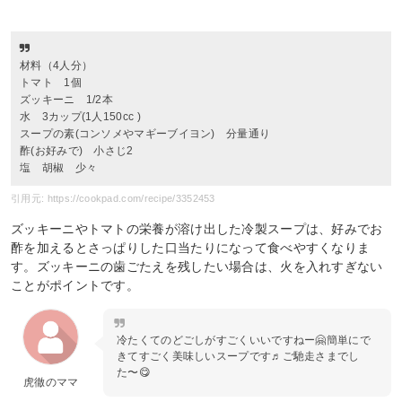
材料（4人分）
トマト 1個
ズッキーニ 1/2本
水 3カップ(1人150cc )
スープの素(コンソメやマギーブイヨン) 分量通り
酢(お好みで) 小さじ2
塩 胡椒 少々
引用元: https://cookpad.com/recipe/3352453
ズッキーニやトマトの栄養が溶け出した冷製スープは、好みでお
酢を加えるとさっぱりした口当たりになって食べやすくなりま
す。ズッキーニの歯ごたえを残したい場合は、火を入れすぎない
ことがポイントです。
冷たくてのどごしがすごくいいですねー🤗簡単にで
きてすごく美味しいスープです♬ご馳走さまでし
た〜😋
虎徹のママ