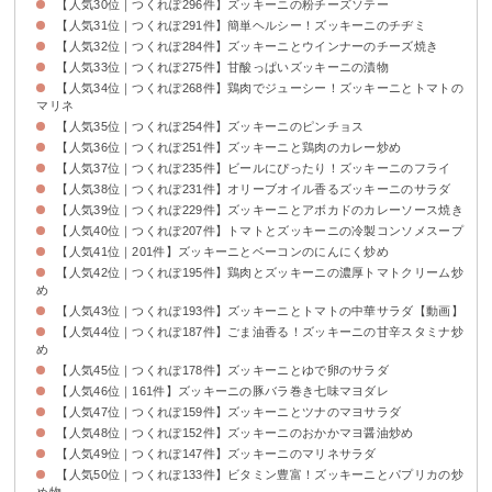
【人気30位｜つくれぽ296件】ズッキーニの粉チーズソテー
【人気31位｜つくれぽ291件】簡単ヘルシー！ズッキーニのチヂミ
【人気32位｜つくれぽ284件】ズッキーニとウインナーのチーズ焼き
【人気33位｜つくれぽ275件】甘酸っぱいズッキーニの漬物
【人気34位｜つくれぽ268件】鶏肉でジューシー！ズッキーニとトマトの
マリネ
【人気35位｜つくれぽ254件】ズッキーニのピンチョス
【人気36位｜つくれぽ251件】ズッキーニと鶏肉のカレー炒め
【人気37位｜つくれぽ235件】ビールにぴったり！ズッキーニのフライ
【人気38位｜つくれぽ231件】オリーブオイル香るズッキーニのサラダ
【人気39位｜つくれぽ229件】ズッキーニとアボカドのカレーソース焼き
【人気40位｜つくれぽ207件】トマトとズッキーニの冷製コンソメスープ
【人気41位｜201件】ズッキーニとベーコンのにんにく炒め
【人気42位｜つくれぽ195件】鶏肉とズッキーニの濃厚トマトクリーム炒
め
【人気43位｜つくれぽ193件】ズッキーニとトマトの中華サラダ【動画】
【人気44位｜つくれぽ187件】ごま油香る！ズッキーニの甘辛スタミナ炒
め
【人気45位｜つくれぽ178件】ズッキーニとゆで卵のサラダ
【人気46位｜161件】ズッキーニの豚バラ巻き七味マヨダレ
【人気47位｜つくれぽ159件】ズッキーニとツナのマヨサラダ
【人気48位｜つくれぽ152件】ズッキーニのおかかマヨ醤油炒め
【人気49位｜つくれぽ147件】ズッキーニのマリネサラダ
【人気50位｜つくれぽ133件】ビタミン豊富！ズッキーニとパプリカの炒
め物