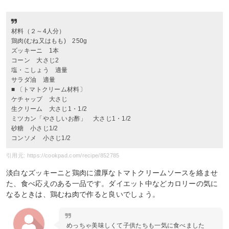
材料（２～4人分）
鶏肉(むね又はもも) 250g
ズッキーニ 1本
コーン 大さじ2
塩・こしょう 適量
サラダ油 適量
■ 〔トマトクリーム材料〕
ケチャップ 大さじ
生クリーム 大さじ1・1/2
ミツカン「やさしいお酢」 大さじ1・1/2
砂糖 小さじ1/2
コンソメ 小さじ1/2
引用元: https://cookpad.com/recipe/852785
淡白なズッキーニと鶏肉に濃厚なトマトクリームソースを絡ませ
た、食べ応えのある一品です。ダイエット中などカロリーの気に
なるときは、鶏むね肉で作ると良いでしょう。
めっちゃ美味しくて子供たちも一気に食べました