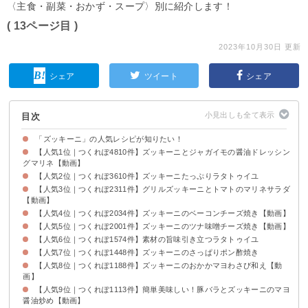
〈主食・副菜・おかず・スープ〉別に紹介します！
( 13ページ目 )
2023年10月30日 更新
シェア
ツイート
シェア
目次
「ズッキーニ」の人気レシピが知りたい！
【人気1位｜つくれぽ4810件】ズッキーニとジャガイモの醤油ドレッシン
グマリネ【動画】
【人気2位｜つくれぽ3610件】ズッキーニたっぷりラタトゥイユ
【人気3位｜つくれぽ2311件】グリルズッキーニとトマトのマリネサラダ
【動画】
【人気4位｜つくれぽ2034件】ズッキーニのベーコンチーズ焼き【動画】
【人気5位｜つくれぽ2001件】ズッキーニのツナ味噌チーズ焼き【動画】
【人気6位｜つくれぽ1574件】素材の旨味引き立つラタトゥイユ
【人気7位｜つくれぽ1448件】ズッキーニのさっぱりポン酢焼き
【人気8位｜つくれぽ1188件】ズッキーニのおかかマヨわさび和え【動
画】
【人気9位｜つくれぽ1113件】簡単美味しい！豚バラとズッキーニのマヨ
醤油炒め【動画】