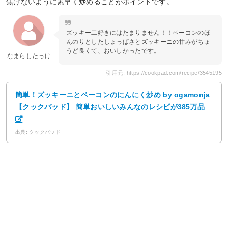
焦げないように素早く炒めることがポイントです。
ズッキー二好きにはたまりません！！ベーコンのほ
んのりとしたしょっぱさとズッキーニの甘みがちょ
うど良くて、おいしかったです。
なまらしたっけ
引用元: https://cookpad.com/recipe/3545195
簡単！ズッキーニとベーコンのにんにく炒め by ogamonja
【クックパッド】 簡単おいしいみんなのレシピが385万品
出典: クックパッド