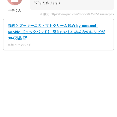
^∇^また作ります♪
干芋くん
引用元: https://cookpad.com/recipe/852785/tsukurepos
鶏肉とズッキーニのトマトクリーム炒め by caramel-
cookie 【クックパッド】 簡単おいしいみんなのレシピが
384万品
出典: クックパッド