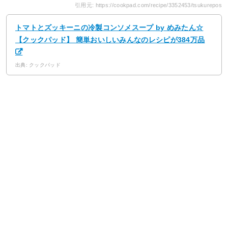
引用元: https://cookpad.com/recipe/3352453/tsukurepos
トマトとズッキーニの冷製コンソメスープ by めみたん☆
【クックパッド】 簡単おいしいみんなのレシピが384万品
出典: クックパッド