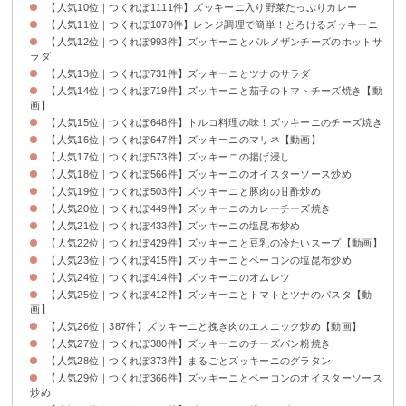
【人気10位｜つくれぽ1111件】ズッキーニ入り野菜たっぷりカレー
【人気11位｜つくれぽ1078件】レンジ調理で簡単！とろけるズッキーニ
【人気12位｜つくれぽ993件】ズッキーニとパルメザンチーズのホットサ
ラダ
【人気13位｜つくれぽ731件】ズッキーニとツナのサラダ
【人気14位｜つくれぽ719件】ズッキーニと茄子のトマトチーズ焼き【動
画】
【人気15位｜つくれぽ648件】トルコ料理の味！ズッキーニのチーズ焼き
【人気16位｜つくれぽ647件】ズッキーニのマリネ【動画】
【人気17位｜つくれぽ573件】ズッキーニの揚げ浸し
【人気18位｜つくれぽ566件】ズッキーニのオイスターソース炒め
【人気19位｜つくれぽ503件】ズッキーニと豚肉の甘酢炒め
【人気20位｜つくれぽ449件】ズッキーニのカレーチーズ焼き
【人気21位｜つくれぽ433件】ズッキーニの塩昆布炒め
【人気22位｜つくれぽ429件】ズッキーニと豆乳の冷たいスープ【動画】
【人気23位｜つくれぽ415件】ズッキーニとベーコンの塩昆布炒め
【人気24位｜つくれぽ414件】ズッキーニのオムレツ
【人気25位｜つくれぽ412件】ズッキーニとトマトとツナのパスタ【動
画】
【人気26位｜387件】ズッキーニと挽き肉のエスニック炒め【動画】
【人気27位｜つくれぽ380件】ズッキーニのチーズパン粉焼き
【人気28位｜つくれぽ373件】まるごとズッキーニのグラタン
【人気29位｜つくれぽ366件】ズッキーニとベーコンのオイスターソース
炒め