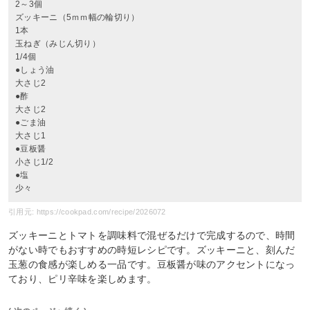
2～3個
ズッキーニ（5ｍｍ幅の輪切り）
1本
玉ねぎ（みじん切り）
1/4個
●しょう油
大さじ2
●酢
大さじ2
●ごま油
大さじ1
●豆板醤
小さじ1/2
●塩
少々
引用元: https://cookpad.com/recipe/2026072
ズッキーニとトマトを調味料で混ぜるだけで完成するので、時間
がない時でもおすすめの時短レシピです。ズッキーニと、刻んだ
玉葱の食感が楽しめる一品です。豆板醤が味のアクセントになっ
ており、ピリ辛味を楽しめます。