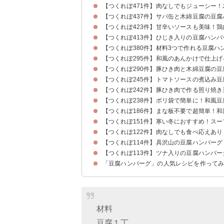
【つくれぽ471件】肉なしでもジューシー
【つくれぽ437件】サバ缶と木綿豆腐の豆
【つくれぽ423件】甘辛いソースも美味！
【つくれぽ413件】ひじき入りの豆腐ハンバ
【つくれぽ380件】材料3つで作れる豆腐ハ
【つくれぽ295件】和風のあんかけで仕上
【つくれぽ290件】豚ひき肉と木綿豆腐の
【つくれぽ245件】トマトソースの煮込み
【つくれぽ242件】豚ひき肉で作る照り焼
【つくれぽ238件】ポリ袋で簡単に！和風
【つくれぽ186件】まな板不要で超簡単！
【つくれぽ151件】寒い冬におすすめ！ス
【つくれぽ122件】肉なしでも食べ応えあ
【つくれぽ114件】具沢山の豆腐ハンバーグ
【つくれぽ113件】ツナ入りの豆腐ハンバー
「豆腐ハンバーグ」の人気レシピを作って
材料
豆腐１丁