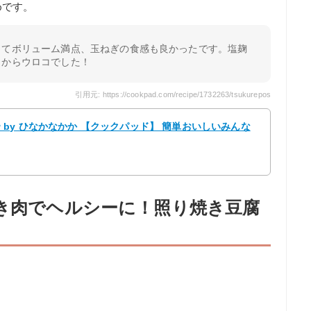
めです。
ってボリューム満点、玉ねぎの食感も良かったです。塩麹
目からウロコでした！
引用元: https://cookpad.com/recipe/1732263/tsukurepos
by ひなかなかか 【クックパッド】 簡単おいしいみんな
ひき肉でヘルシーに！照り焼き豆腐