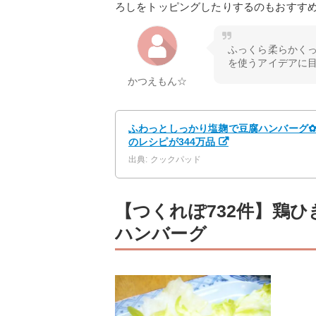
ろしをトッピングしたりするのもおすす
ふっくら柔らかく
を使うアイデアに
かつえもん☆
ふわっとしっかり塩麹で豆腐ハンバーグ✿ 
のレシピが344万品
出典: クックパッド
【つくれぽ732件】鶏
ハンバーグ