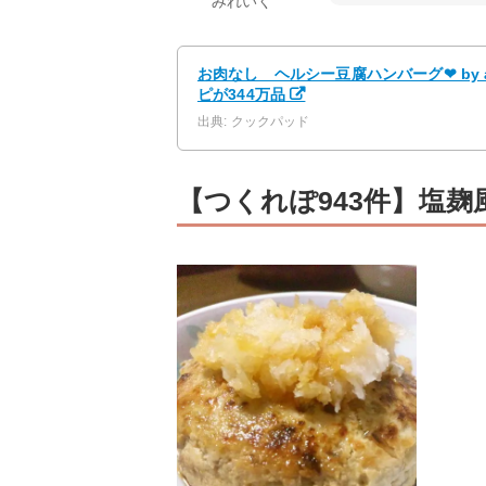
みれいく
お肉なし ヘルシー豆腐ハンバーグ❤ by a
ピが344万品
出典: クックパッド
【つくれぽ943件】塩