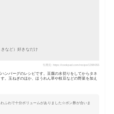
じきなど）好きなだけ
引用元: https://cookpad.com/recipe/1398055
腐ハンバーグのレシピです。豆腐の水切りをしてからタネ
ます。玉ねぎのほか、ほうれん草や枝豆などの野菜を加え
ふわふわで十分ボリュームがありました☆ポン酢が合いま