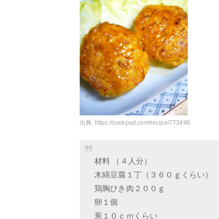
出典:
https://cookpad.com/recipe/773496
材料 （４人分）
木綿豆腐１丁（３６０ｇくらい）
鶏胸ひき肉２００ｇ
卵１個
葱１０ｃｍくらい