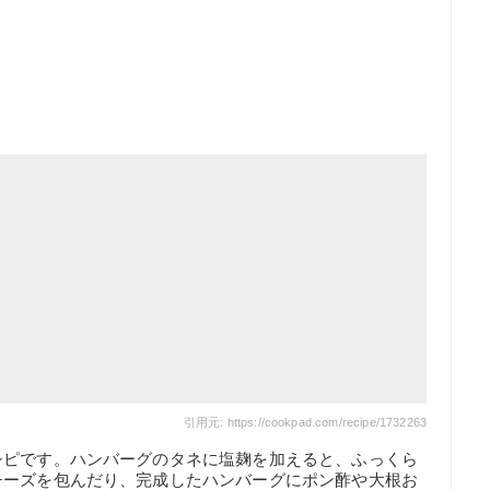
引用元: https://cookpad.com/recipe/1732263
シピです。ハンバーグのタネに塩麹を加えると、ふっくら
チーズを包んだり、完成したハンバーグにポン酢や大根お