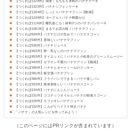
【つくれぽ1324件】簡単！もちもち米粉のバナナケーキ
【つくれぽ1323件】バナナシフォンケーキ
【つくれぽ1264件】しっとりバナナマフィン【動画】
【つくれぽ1249件】ヨーグルトバナナ蜂蜜かけ
【つくれぽ1116件】離乳食にも！材料3つのバナナパンケーキ
【つくれぽ1081件】まるでお店の味！バナナマフィン
【つくれぽ634件】バナナだけの甘みで！バナナスコーン
【つくれぽ548件】美味しいバナナマフィン
【つくれぽ530件】バナナジュース
【つくれぽ453件】卵・乳なしのバナナマフィン
【つくれぽ453件】ダイエットに！バナナと小松菜のグリーンスムージー
【つくれぽ443件】ゼラチン不要のバナナプリン【動画】
【つくれぽ396件】バナナとオートミールのクッキー
【つくれぽ381件】糀甘酒バナナプリン
【つくれぽ366件】フライパンでできる！バナナ蒸しパン
【つくれぽ323件】簡単美味しい！バナナのスコーン
【つくれぽ234件】バナナにんじんジュース
【つくれぽ231件】ココナッツオイルとバナナの朝食スコーン
【つくれぽ229件】カフェオレバナナジュース
【つくれぽ102件】こんがりベイクド焼きバナナ
「バナナ」の人気レシピを作ってみよう！
（このページにはPRリンクが含まれています）