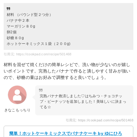
材料 （パウンド型２つ分）
バナナ中２本
マーガリン８０g
卵2個
砂糖８０g
ホットケーキミックス１袋（２００g)
引用元: https://cookpad.com/recipe/501468
材料を混ぜて焼くだけの簡単レシピで、洗い物が少ないのが嬉し
いポイントです。完熟したバナナで作ると潰しやすく甘みが強い
ので、砂糖の量はお好みで調整すると良いでしょう。
完熟バナナ救済しました♡はちみつ・チョコチッ
プ・ピーナッツを追加しました！美味しいに決まっ
てる☆
きなこもっちり
引用元: https://cookpad.com/recipe/501468
簡単！ホットケーキミックスでバナナケーキ by ゆにひろ