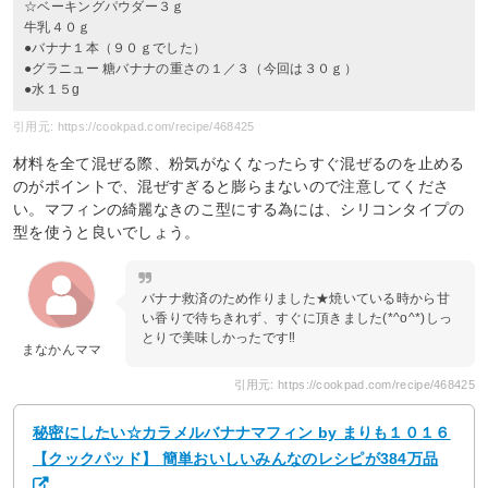
☆ベーキングパウダー３ｇ
牛乳４０ｇ
●バナナ１本（９０ｇでした）
●グラニュー 糖バナナの重さの１／３（今回は３０ｇ）
●水１５g
引用元: https://cookpad.com/recipe/468425
材料を全て混ぜる際、粉気がなくなったらすぐ混ぜるのを止める
のがポイントで、混ぜすぎると膨らまないので注意してくださ
い。マフィンの綺麗なきのこ型にする為には、シリコンタイプの
型を使うと良いでしょう。
バナナ救済のため作りました★焼いている時から甘
い香りで待ちきれず、すぐに頂きました(*^o^*)しっ
とりで美味しかったです‼︎
まなかんママ
引用元: https://cookpad.com/recipe/468425
秘密にしたい☆カラメルバナナマフィン by まりも１０１６
【クックパッド】 簡単おいしいみんなのレシピが384万品