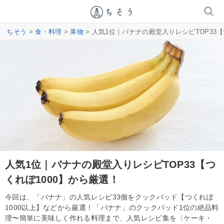
ちそう
>
食・料理
>
果物
> 人気1位｜バナナの殿堂入りレシピTOP33【
人気1位｜バナナの殿堂入りレシピTOP33【つ
くれぽ1000】から厳選！
今回は、「バナナ」の人気レシピ33個をクックパッド【つくれぽ
1000以上】などから厳選！「バナナ」のクックパッド1位の絶品料
理〜簡単に美味しく作れる料理まで、人気レシピ集を〈ケーキ・