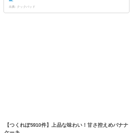
出典: クックパッド
【つくれぽ5910件】上品な味わい！甘さ控えめバナナ
ケーキ