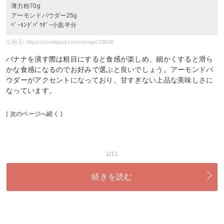
薄力粉70g
アーモンドパウダー25g
ﾍﾞｰｷﾝｸﾞﾊﾟｳﾀﾞｰ小匙半分
引用元: https://cookpad.com/recipe/73608
バナナを潰す際は粗目にすると食感が楽しめ、細かくすると滑ら
かな食感になるのでお好みで選ぶと良いでしょう。アーモンドパ
ウダーがアクセントになっており、甘すぎない上品な美味しさに
なっています。
( 次のページへ続く )
1/11
続きを読む