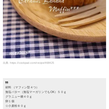
出典:
https://cookpad.com/recipe/468425
材料 （マフィン型４つ）
無塩バター（無塩マーガリンでもOK）５０ｇ
グラニュー糖４０ｇ
卵１個
☆小麦粉８０ｇ