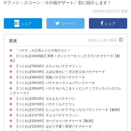
マフィン・スコーン・その他デザート〉別に紹介します！
2023年10月21日 更新
シェア
ツイート
シェア
目次
「バナナ」の人気レシピが知りたい！
【つくれぽ10000超】簡単！ホットケーキミックスでバナナケーキ【動
画】
【つくれぽ7928件】カラメルバナナマフィン
【つくれぽ5910件】上品な味わい！甘さ控えめバナナケーキ
【つくれぽ5804件】完熟バナナのバナナケーキ
【つくれぽ3400件】バナナキャラメルパウンドケーキ
【つくれぽ2804件】バナナやいちごをトッピング！フランスパンのフレ
ンチトースト
【つくれぽ2802件】もちもちバナナパン
【つくれぽ2678件】バナナミルクフラン
【つくれぽ1771件】たっぷりバナナでもっちりパウンドケーキ【動画】
【つくれぽ1747件】チョコバナナマフィン
【つくれぽ1584件】ヨーグルトバナナケーキ【動画】
【つくれぽ1529件】はかり不要！簡単バナナケーキ