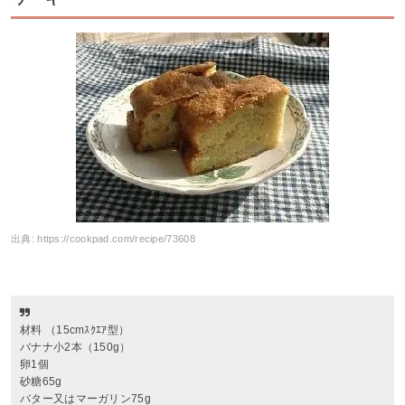
出典:
https://cookpad.com/recipe/73608
材料 （15cmｽｸｴｱ型）
バナナ小2本（150g）
卵1個
砂糖65g
バター又はマーガリン75g