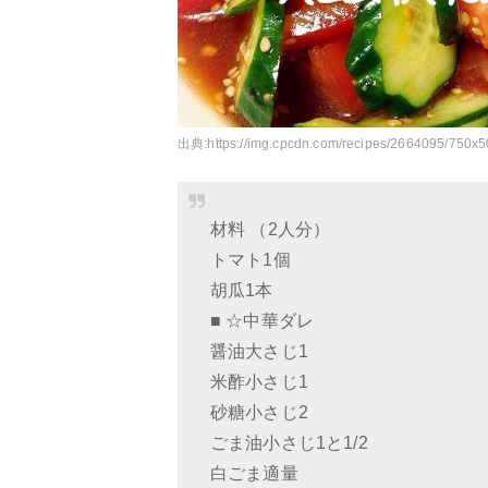
出典:
https://img.cpcdn.com/recipes/2664095/75
材料 （2人分）
トマト1個
胡瓜1本
■ ☆中華ダレ
醤油大さじ1
米酢小さじ1
砂糖小さじ2
ごま油小さじ1と1/2
白ごま適量