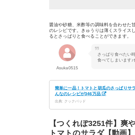
醤油や砂糖、米酢等の調味料を合わせた
のレシピです。きゅうりは薄くスライス
るとさっぱりと食べることができます。
さっぱり食べたい
食べてしまいます♪
Asuka0515
簡単に一品！トマトと胡瓜のさっぱりサラダ
んなのレシピが346万品
出典: クックパッド
【つくれぽ3251件】
トマトのサラダ【動画】