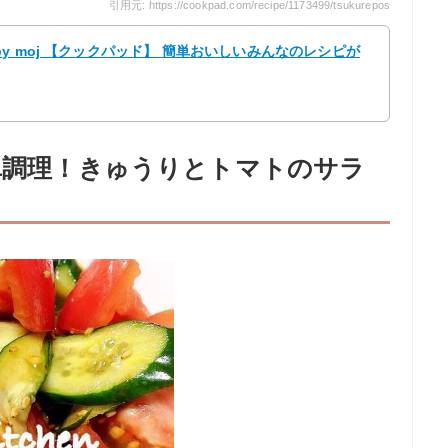
引用元: https://cookpad.com/recipe/1173499/tsukurepos
y moj 【クックパッド】 簡単おいしいみんなのレシピが
簡単調理！きゅうりとトマトのサラ