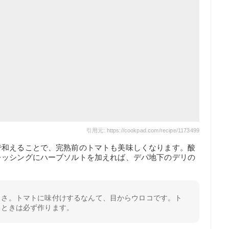
引用元: https://cookpad.com/recipe/1173499
で和えることで、完熟前のトマトも美味しくなります。酸
レッシングにハーブソルトを加えれば、デパ地下のデリの
しさ。トマトに味付けするなんて、目からウロコです。ト
るときは必ず作ります。