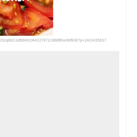
0x500cq60/11df904b1f44327872c968f85e86f939?p=1402435637