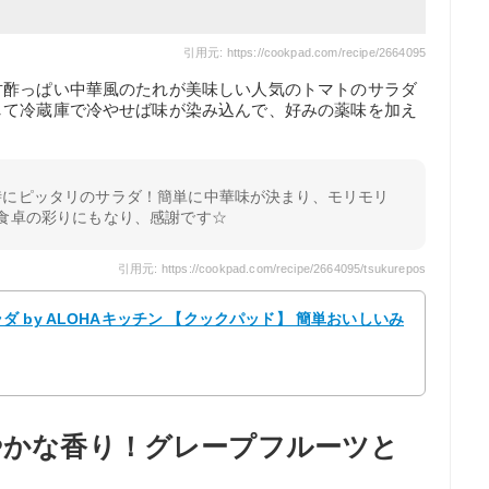
引用元: https://cookpad.com/recipe/2664095
甘酢っぱい中華風のたれが美味しい人気のトマトのサラダ
して冷蔵庫で冷やせば味が染み込んで、好みの薬味を加え
時にピッタリのサラダ！簡単に中華味が決まり、モリモリ
食卓の彩りにもなり、感謝です☆
引用元: https://cookpad.com/recipe/2664095/tsukurepos
 by ALOHAキッチン 【クックパッド】 簡単おいしいみ
爽やかな香り！グレープフルーツと