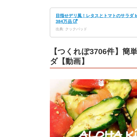
目指せデリ風！レタスとトマトのサラダ b
384万品
出典: クックパッド
【つくれぽ3706件】
ダ【動画】