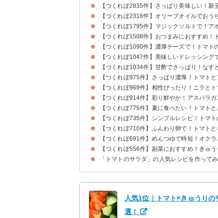
【つくれぽ2835件】さっぱり美味しい！
【つくれぽ2318件】オリーブオイルでお
【つくれぽ1795件】マジックソルトで！ア
【つくれぽ1508件】おつまみにおすすめ
【つくれぽ1090件】濃厚チーズで！トマト
【つくれぽ1047件】美味しいドレッシング
【つくれぽ1034件】甘酢でさっぱり！なす
【つくれぽ975件】さっぱり濃厚！トマト
【つくれぽ969件】相性ぴったり！ニラと
【つくれぽ914件】彩り鮮やか！アスパラ
【つくれぽ775件】夏に食べたい！トマト
【つくれぽ735件】シンプルレシピ！トマ
【つくれぽ710件】ふんわり卵で！トマト
【つくれぽ691件】めんつゆで時短！オク
【つくれぽ556件】副菜におすすめ！きゅ
「トマトのサラダ」の人気レシピを作って
人気1位｜トマト×きゅうりのサ
選！