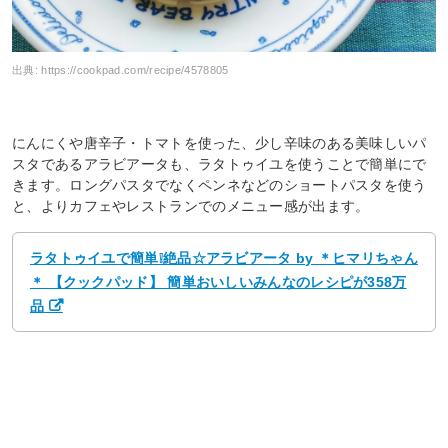
出典:
https://cookpad.com/recipe/4578805
にんにくや唐辛子・トマトを使った、少し辛味のある美味しいパ
スタであるアラビアータも、ラタトゥイユを使うことで簡単にで
きます。ロングパスタでなくペンネなどのショートパスタを使う
と、よりカフェやレストランでのメニュー感が出ます。
ラタトゥイユで簡単❕絶品☆アラビアータ by ＊ヒマリちゃん
＊ 【クックパッド】 簡単おいしいみんなのレシピが358万
品