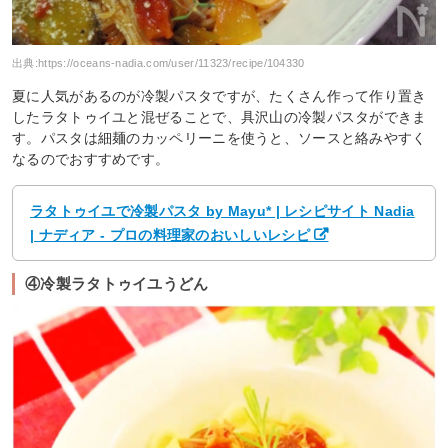
出典:
https://oceans-nadia.com/user/11323/recipe/104330
夏に人気があるのが冷製パスタですが、たくさん作って作り置き
したラタトゥイユと混ぜることで、具沢山の冷製パスタができま
す。パスタは細麺のカッペリーニを使うと、ソースと絡みやすく
なるのでおすすめです。
ラタトゥイユで冷製パスタ by Mayu* | レシピサイト Nadia
| ナディア - プロの料理家のおいしいレシピ
④冷製ラタトゥイユうどん