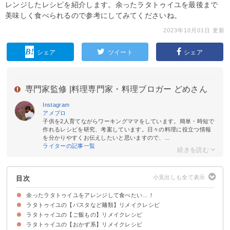
レンジしたレシピを紹介します。余ったラタトゥイユを最後まで
美味しく食べられるので参考にしてみてくださいね。
2023年10月01日 更新
シェア
ツイート
シェア
専門家監修 |
料理専門家・料理ブロガー どめさん
Instagram
アメブロ
子供を2人育てながらワーキングママをしています。簡単・時短で
作れるレシピを研究、考案しています。日々の料理に役立つ情報
を分かりやすくお伝えしたいと思いますので、...
ライターの記事一覧
目次
余ったラタトゥイユをアレンジして食べたい…！
ラタトゥイユの【パスタなど麺類】リメイクレシピ
ラタトゥイユの【ご飯もの】リメイクレシピ
①ナポリタン
②ピリッとアラビアータ
③冷製パスタ
④冷製ラタトゥイユうどん
⑤ラタトゥイユそうめん
ラタトゥイユの【おかず系】リメイクレシピ
①野菜たっぷりドリア
②オムライスのミートソース風かけ
③リゾット
④ラタトゥイユミートソースのライス添え