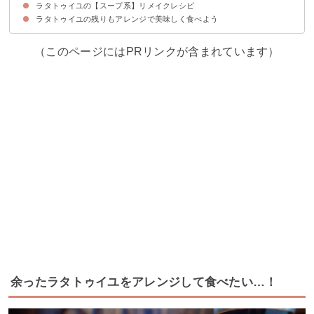
ラタトゥイユの【スープ系】リメイクレシピ
①キッシュ
②彩りチーズ焼き
③なすの器でグラタン
④オムレツのラタトゥイユソース添え
ラタトゥイユの残りもアレンジで美味しく食べよう
①スープカレー
②ラタトゥイユのアジアン風スープ
③ラタトゥィュのトマトスープ
④ポタージュ
（このページにはPRリンクが含まれています）
余ったラタトゥイユをアレンジして食べたい…！