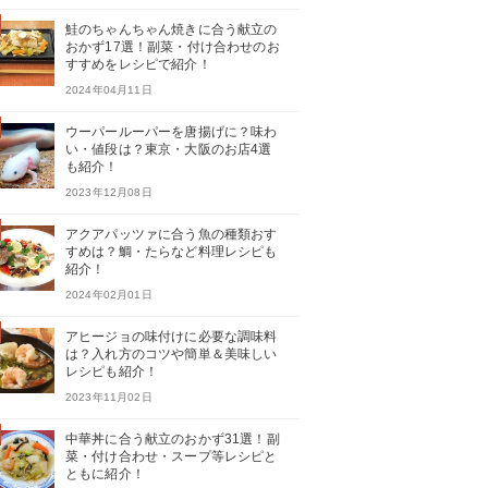
鮭のちゃんちゃん焼きに合う献立の
おかず17選！副菜・付け合わせのお
すすめをレシピで紹介！
2024年04月11日
ウーパールーパーを唐揚げに？味わ
い・値段は？東京・大阪のお店4選
も紹介！
2023年12月08日
アクアパッツァに合う魚の種類おす
すめは？鯛・たらなど料理レシピも
紹介！
2024年02月01日
アヒージョの味付けに必要な調味料
は？入れ方のコツや簡単＆美味しい
レシピも紹介！
2023年11月02日
中華丼に合う献立のおかず31選！副
菜・付け合わせ・スープ等レシピと
ともに紹介！