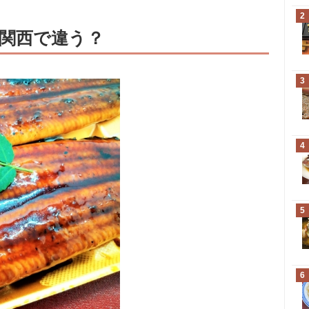
2
関西で違う？
3
4
5
6