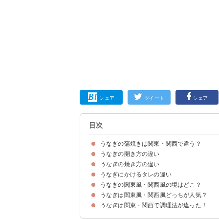
シェア
ツイート
シェア
目次
うなぎの蒲焼きは関東・関西で違う？
うなぎの開き方の違い
うなぎの焼き方の違い
①関東のうなぎの開き方
②関西のうなぎの開き方
うなぎにかけるタレの違い
①関東のうなぎの焼き方
②関西のうなぎの焼き方
うなぎの関東風・関西風の境はどこ？
①関東のうなぎにかけるタレの特徴
②関西のうなぎにかけるタレの特徴
うなぎは関東風・関西風どっちが人気？
関東風・関西風の境は長野〜静岡を縦断する天竜
うなぎは関東・関西で調理法が違った！
関東風のうなぎの蒲焼き派の意見
関西風のうなぎの蒲焼き派の意見