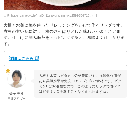
出典:
https://ameblo.jp/mai0411sakura/entry-12599254723.html
大根と水菜に梅を使ったドレッシングをかけて作るサラダです。
煮魚の甘い味に対し、梅のさっぱりとした味わいがよく合いま
す。仕上げに刻み海苔をトッピングすると、風味よく仕上がりま
す。
詳細はこちら
大根も水菜もビタミンCが豊富です。抗酸化作用が
あり美肌効果や免疫力アップに良い食材です。ビタ
ミンCは水溶性なので、このようにサラダで食べれ
ばビタミンCを逃すことなく食べれますね。
金子美和
料理ブロガー