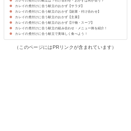
カレイの煮付けの献立は？付け合わせ・おかずは何が合う？
カレイの煮付けに合う献立のおかず【サラダ】
カレイの煮付けに合う献立のおかず【副菜・付け合わせ】
①大根と水菜の梅サラダ
②ひじきとちくわのマカロニサラダ
③ポテトサラダ
④しめじともやしのサラダ
カレイの煮付けに合う献立のおかず【主菜】
①かぼちゃとベーコンのソテー
②大根ときゅうりの塩昆布和え
③たこときゅうりの酢の物
④ナスとオクラの煮びたし
⑤ほうれん草と人参の白和え
カレイの煮付けに合う献立のおかず【汁物・スープ】
①湯豆腐
②豆苗と卵の炒め物
③ふろふき大根
④糸こんにゃくと豚肉の味噌炒め
カレイの煮付けに合う献立の組み合わせ・メニュー例を紹介！
①豆腐となめこの味噌汁
②豆乳味噌汁
③牛汁
④きのこの生姜スープ
カレイの煮付けに合う献立で美味しく食べよう！
献立メニュー例①
献立メニュー例②
献立メニュー例③
（このページにはPRリンクが含まれています）