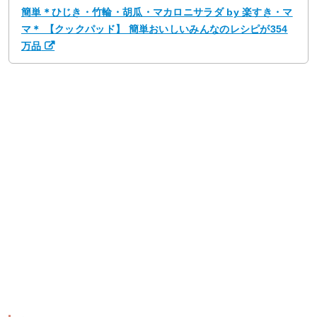
簡単＊ひじき・竹輪・胡瓜・マカロニサラダ by 楽すき・マ
マ＊ 【クックパッド】 簡単おいしいみんなのレシピが354
万品