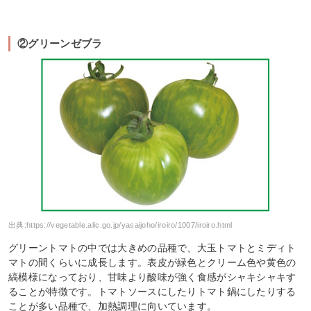
②グリーンゼブラ
出典:
https://vegetable.alic.go.jp/yasaijoho/iroiro/1007/iroiro.html
グリーントマトの中では大きめの品種で、大玉トマトとミディト
マトの間くらいに成長します。表皮が緑色とクリーム色や黄色の
縞模様になっており、甘味より酸味が強く食感がシャキシャキす
ることが特徴です。トマトソースにしたりトマト鍋にしたりする
ことが多い品種で、加熱調理に向いています。