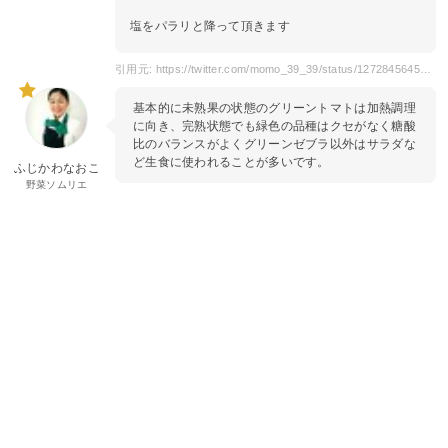
塩をパラリと降って頂きます
引用元: https://twitter.com/momo_39_39/status/1272845645045329920?s=20
基本的に未熟果の状態のグリーントマトは加熱調理
に向き、完熟状態でも緑色の品種はクセがなく糖酸
比のバランスがよくグリーンゼブラ以外はサラダな
ど生食に使われることが多いです。
ふじかわなおこ
野菜ソムリエ