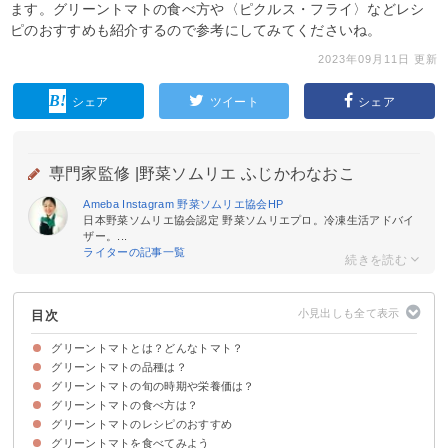
ます。グリーントマトの食べ方や〈ピクルス・フライ〉などレシ
ピのおすすめも紹介するので参考にしてみてくださいね。
2023年09月11日 更新
シェア
ツイート
シェア
専門家監修 |
野菜ソムリエ ふじかわなおこ
Ameba
Instagram
野菜ソムリエ協会
HP
日本野菜ソムリエ協会認定 野菜ソムリエプロ。冷凍生活アドバイ
ザー。...
ライターの記事一覧
目次
グリーントマトとは？どんなトマト？
グリーントマトの品種は？
グリーントマトの名前の由来
グリーントマトの味わい・食感
グリーントマトの旬の時期や栄養価は？
①エバーグリーントマト
②グリーンゼブラ
③カプリエメラルド
④ミドリちゃん
⑤グリーンチェリー
グリーントマトの食べ方は？
グリーントマトの旬・収穫時期
グリーントマトの栄養価・効能
グリーントマトのレシピのおすすめ
①サラダなど生食
②ピクルスなど漬物
③加熱調理もおすすめ
グリーントマトを食べてみよう
①フライドグリーントマト
②グリーントマトのピクルス
③グリーントマトのチーズ焼き