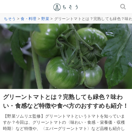
ちそう
>
食・料理
>
野菜
> グリーントマトとは？完熟しても緑色？味
グリーントマトとは？完熟しても緑色？味わ
い・食感など特徴や食べ方のおすすめも紹介！
【野菜ソムリエ監修】グリーントマトというトマトを知っていま
すか？今回は、グリーントマトの〈味わい・食感・栄養価・収穫
時期〉など特徴や、〈エバーグリーントマト〉など品種も紹介し