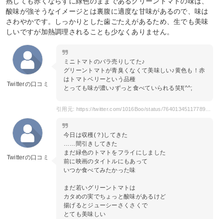
熟しても赤くならずに緑色のままであるグリーントマトの味は、
酸味が強そうなイメージとは裏腹に適度な甘味があるので、味は
さわやかです。しっかりとした歯ごたえがあるため、生でも美味
しいですが加熱調理されることも少なくありません。
ミニトマトのバラ売りしてた♪
グリーントマトが青臭くなくて美味しい♪黄色も！赤
はトマトベリーという品種
Twitterの口コミ
とっても味が濃い♪ずっと食べていられる笑f(^^;
引用元: https://twitter.com/1016Boo/status/764013451177893888?s=20
今日は収穫(？)してきた
……間引きしてきた
まだ緑色のトマトをフライにしました
Twitterの口コミ
前に映画のタイトルにもあって
いつか食べてみたかった味
まだ若いグリーントマトは
カタめの実でちょっと酸味があるけど
揚げるとジューシーさくさくで
とても美味しい