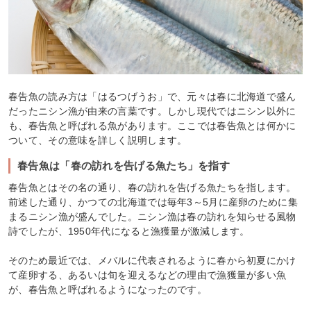
春告魚の読み方は「はるつげうお」で、元々は春に北海道で盛ん
だったニシン漁が由来の言葉です。しかし現代ではニシン以外に
も、春告魚と呼ばれる魚があります。ここでは春告魚とは何かに
ついて、その意味を詳しく説明します。
春告魚は「春の訪れを告げる魚たち」を指す
春告魚とはその名の通り、春の訪れを告げる魚たちを指します。
前述した通り、かつての北海道では毎年3～5月に産卵のために集
まるニシン漁が盛んでした。ニシン漁は春の訪れを知らせる風物
詩でしたが、1950年代になると漁獲量が激減します。
そのため最近では、メバルに代表されるように春から初夏にかけ
て産卵する、あるいは旬を迎えるなどの理由で漁獲量が多い魚
が、春告魚と呼ばれるようになったのです。