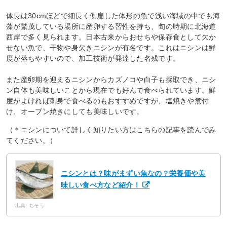
体長は30cmほどで細長く側扁した体形の魚で浅い海域の中でも海
藻が繁茂している場所に産卵する習性を持ち、旬の時期に北海道
西岸で多く見られます。日本古来からおせちや保存食として欠か
せない魚で、干物や身欠きニシンが有名です。これはニシンは鮮
度が落ちやすいので、加工技術が発達した名残です。
また産卵期を迎えるニシンからカズノコや白子も採取でき、ニシ
ン自体も美味しいことから現在でも好んで食べられています。鮮
度がよければ刺身で食べるのもおすすめですが、塩焼きや煮付
け、オーブン焼きにしても美味しいです。
（＊ニシンについて詳しく知りたい方はこちらの記事を読んでみ
てください。）
ニシンとは？味がまずい魚なの？栄養価や美
味しい食べ方など紹介！
出典: ちそう