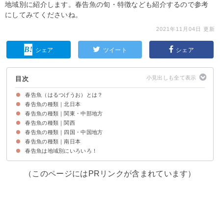
地域別に紹介します。春告魚の旬・特徴なども紹介するので参考
にしてみてくださいね。
2021年11月04日 更新
シェア
ツイート
シェア
目次
春告魚（はるつげうお）とは？
春告魚の種類｜北日本
春告魚は「春の訪れを告げる魚たち」を指す
春告魚は地域別に様々な種類がいる
春告魚の種類｜関東・中部地方
①ニシン
②サクラマス
③イサダ
春告魚の種類｜関西
④メバル
⑤サヨリ
⑥ハマトビウオ
春告魚の種類｜四国・中国地方
⑦サワラ
⑧イカナゴ
春告魚の種類｜南日本
⑨カツオ
春告魚は地域別にいろいろ！
⑩シロウオ
⑪サクラダイ
（このページにはPRリンクが含まれています）