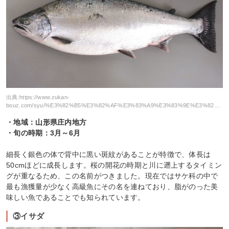
出典:
https://www.zukan-
bouz.com/syu/%E3%82%B5%E3%82%AF%E3%83%A9%E3%83%9E%E3%82%B9
・地域：山形県庄内地方
・旬の時期：3月～6月
細長く銀色の体で背中に黒い斑紋があることが特徴で、体長は
50cmほどに成長します。桜の開花の時期と川に遡上するタイミン
グが重なるため、この名前がつきました。現在ではサケ科の中で
最も漁獲量が少なく高級魚にその名を連ねており、脂がのった美
味しい魚であることでも知られています。
③イサダ