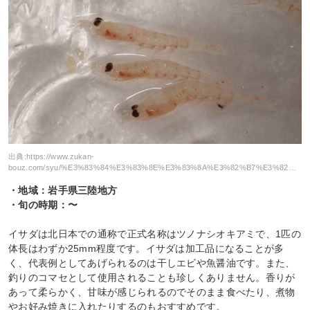
出典:
https://www.zukan-
bouz.com/syu/%E3%83%84%E3%83%8E%E3%83%8A%E3%82%B7%E3%82%AA%E3%82%AD%E3%82%A2%E3%83%9F
・地域：岩手県三陸地方
・旬の時期：〜
イサダは北日本での通称で正式名称はツノナシオキアミで、1匹の
体長はわずか25mm程度です。イサダは加工品になることが多
く、代表例としてあげられるのは干しエビや魚醤油です。また、
釣りのコマセとして使用されることも珍しくありません。香りが
あって柔らかく、甘味が感じられるのでそのまま食べたり、煮物
やお好み焼きに入れたりするのもおすすめです。