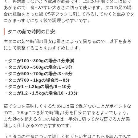
く、再沸騰しないよう配慮が必要です。上記の手順でタコは茹で
あがるので、食べやすい大きさに切って使います。タコの足の場
合は粗熱をとった後でS字フックに刺して吊るしておくと重みでタ
コがまっすぐになり後で調理しやすいです。
タコの茹で時間の目安
生タコの茹で時間の目安は重さによって異なるので、以下を参考
にして調整することをおすすめします。
・タコが100～300gの場合/1分未満
・タコが300～500gの場合/1～3分
・タコが500～700gの場合/3～5分
・タコが700～1kgの場合/5～8分
・タコが1～1.2kgの場合/8～10分
・タコが1.2～1.5kgの場合/10～13分
茹でタコを美味しくするためには茹で過ぎないことがポイントな
ので、100gにつき茹で時間は1分を目安にするとよいでしょう。
また2kgを超えるタコの場合は、半分に切ってから茹でる方が美
味しく仕上がるのでおすすめです。
（＊タコの生食について詳しく知りたい方はこちらを読んでみて