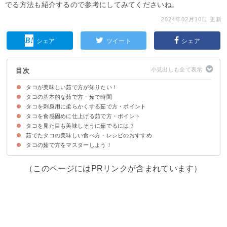
でる方法も紹介するので参考にしてみてくださいね。
2024年02月10日 更新
シェア
ツイート
シェア
目次
タコが美味しい茹で方が知りたい！
タコの基本的な茹で方・茹で時間
タコを刺身用に柔らかくする茹で方・ポイント
タコの茹で方の手順
タコの茹で時間の目安
タコを食感固めに仕上げる茹で方・ポイント
タコを柔らかくする下処理
柔らかいタコにする茹で方のコツ
タコを見た目も美味しそうに茹でるには？
食感固めのタコにする茹で方のコツ
食感固めのタコにする際の注意点
茹でたタコの美味しい食べ方・レシピのおすすめ
タコを色鮮やかに仕上げる方法
タコの皮が禿げる原因と対処法
タコの茹で方をマスターしよう！
①茹でタコのカルパッチョ
②タコ飯
③大根とタコの煮物
（このページにはPRリンクが含まれています）