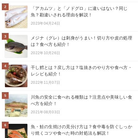
2
「アカムツ」と「ノドグロ」に違いはない？同じ
魚？勘違いされる理由を解説！
2023年04月24日
3
メジナ（グレ）は刺身がうまい！切り方や皮の処理
は？食べ方も紹介！
2022年10月26日
4
干し鱈とは？戻し方は？塩抜きのやり方や食べ方・
レシピも紹介！
2022年11月07日
5
川魚の安全に食べれる種類は？注意点や美味しい食
べ方を紹介！
2021年08月03日
6
魚・鮭の生焼けの見分け方は？食中毒を防ぐしっか
り焼くコツや食べた時の対処法も解説！