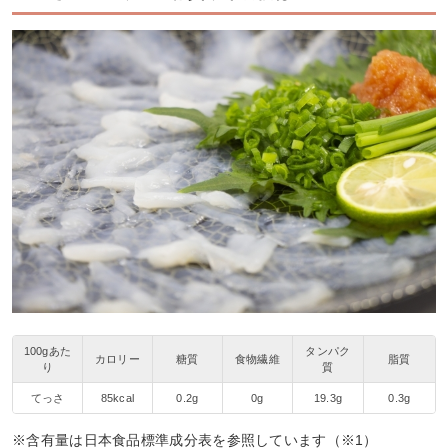
100gあた
タンパク
カロリー
糖質
食物繊維
脂質
り
質
てっさ
85kcal
0.2g
0g
19.3g
0.3g
※含有量は日本食品標準成分表を参照しています（※1）