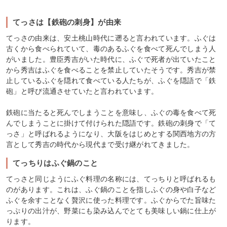
てっさは【鉄砲の刺身】が由来
てっさの由来は、安土桃山時代に遡ると言われています。ふぐは
古くから食べられていて、毒のあるふぐを食べて死んでしまう人
がいました。豊臣秀吉がいた時代に、ふぐで死者が出ていたこと
から秀吉はふぐを食べることを禁止していたそうです。秀吉が禁
止しているふぐを隠れて食べている人たちが、ふぐを隠語で「鉄
砲」と呼び流通させていたと言われています。
鉄砲に当たると死んでしまうことを意味し、ふぐの毒を食べて死
んでしまうことに掛けて付けられた隠語です。鉄砲の刺身で「て
っさ」と呼ばれるようになり、大阪をはじめとする関西地方の方
言として秀吉の時代から現代まで受け継がれてきました。
てっちりはふぐ鍋のこと
てっさと同じようにふぐ料理の名称には、てっちりと呼ばれるも
のがあります。これは、ふぐ鍋のことを指しふぐの身や白子など
ふぐを余すことなく贅沢に使った料理です。ふぐからでた旨味た
っぷりの出汁が、野菜にも染み込んでとても美味しい鍋に仕上が
ります。