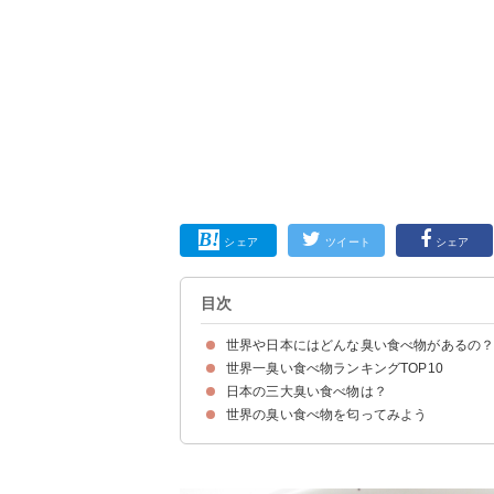
シェア
ツイート
シェア
目次
世界や日本にはどんな臭い食べ物があるの
世界一臭い食べ物ランキングTOP10
臭さを表す数値「臭気指数」
日本の三大臭い食べ物は？
10位：ブラホック（数値不明）
9位：ドリアン（数値不明）
8位：ニョクマム（390Au）
7位：臭豆腐（420Au）
6位：カソ・マルツゥ（1160Au）
5位：ハカール（1230Au）
4位：キビヤック（1370Au）
3位：エピキュアーチーズ（1870Au）
2位：ホンオフェ（6230Au）
1位：シュールストレミング（8070Au）
世界の臭い食べ物を匂ってみよう
3位：納豆（452Au）
2位：鮒寿司（486Au）
1位：くさや（1267Au）