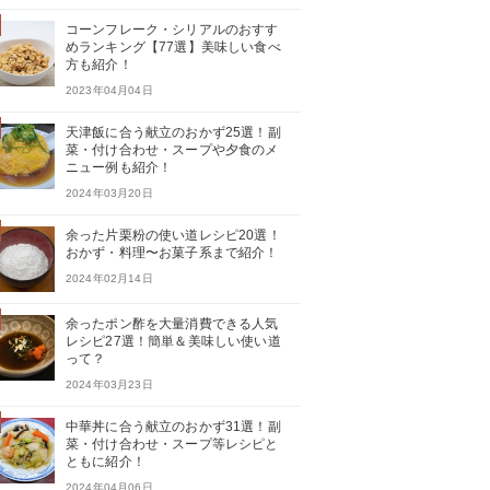
コーンフレーク・シリアルのおすす
めランキング【77選】美味しい食べ
方も紹介！
2023年04月04日
天津飯に合う献立のおかず25選！副
菜・付け合わせ・スープや夕食のメ
ニュー例も紹介！
2024年03月20日
余った片栗粉の使い道レシピ20選！
おかず・料理〜お菓子系まで紹介！
2024年02月14日
余ったポン酢を大量消費できる人気
レシピ27選！簡単＆美味しい使い道
って？
2024年03月23日
中華丼に合う献立のおかず31選！副
菜・付け合わせ・スープ等レシピと
ともに紹介！
2024年04月06日