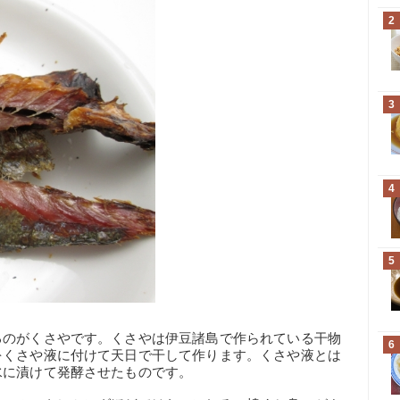
2
3
4
5
るのがくさやです。くさやは伊豆諸島で作られている干物
6
をくさや液に付けて天日で干して作ります。くさや液とは
水に漬けて発酵させたものです。