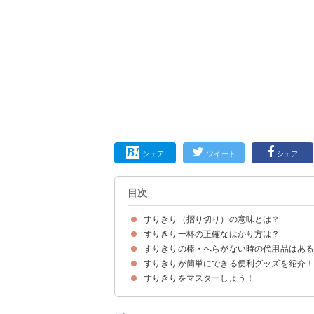
シェア
ツイート
シェア
目次
すりきり（摺り切り）の意味とは？
すりきり一杯の正確なはかり方は？
すりきりは調味料を計量スプーンの表面で平らに
すりきりは粉末・ペースト状の調味料のみ必要
すりきりの棒・へらがない時の代用品はあ
①調味料を山盛りにすくう
②余分なものをへらなどで落とす
すりきりが簡単にできる便利グッズを紹介
①スプーンの柄
②お箸
③容器のフチ
すりきりをマスターしよう！
①片手ですり切れる計量スプーン 3本セット（17
②スプーンスケール 計量スプーン（1830円）
③Tower タワー 調味料ストッカー Sサイズ（60