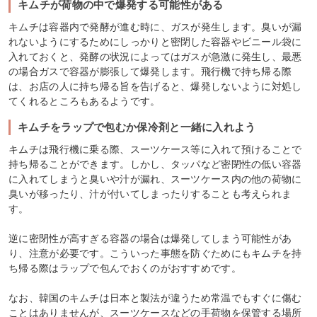
キムチが荷物の中で爆発する可能性がある
キムチは容器内で発酵が進む時に、ガスが発生します。臭いが漏
れないようにするためにしっかりと密閉した容器やビニール袋に
入れておくと、発酵の状況によってはガスが急激に発生し、最悪
の場合ガスで容器が膨張して爆発します。飛行機で持ち帰る際
は、お店の人に持ち帰る旨を告げると、爆発しないように対処し
てくれるところもあるようです。
キムチをラップで包むか保冷剤と一緒に入れよう
キムチは飛行機に乗る際、スーツケース等に入れて預けることで
持ち帰ることができます。しかし、タッパなど密閉性の低い容器
に入れてしまうと臭いや汁が漏れ、スーツケース内の他の荷物に
臭いが移ったり、汁が付いてしまったりすることも考えられま
す。
逆に密閉性が高すぎる容器の場合は爆発してしまう可能性があ
り、注意が必要です。こういった事態を防ぐためにもキムチを持
ち帰る際はラップで包んでおくのがおすすめです。
なお、韓国のキムチは日本と製法が違うため常温でもすぐに傷む
ことはありませんが、スーツケースなどの手荷物を保管する場所