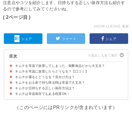
注意点やコツを紹介します。日持ちする正しい保存方法も紹介す
るので参考にしてみてくださいね。
( 2ページ目 )
2023年11月20日 更新
シェア
ツイート
シェア
目次
キムチを常温で放置してしまった…発酵食品だから大丈夫？
キムチを常温に放置したらどうなる？【口コミ】
手作り・市販に関わらずキムチの常温保存は原則NG
キムチが腐るとどうなる？見分け方は？
キムチを数時間~半日放置した場合
キムチを1〜2日放置した場合
キムチを3日以上放置した場合
キムチをお土産で持ち帰る時は常温で大丈夫？
キムチが日持ちする正しい保存方法は？
キムチが荷物の中で爆発する可能性がある
キムチをラップで包むか保冷剤と一緒に入れよう
キムチは常温保存でもある程度OK！
キムチは冷蔵庫か冷凍で保存しよう
密閉容器に移し替えるのがおすすめ
（このページにはPRリンクが含まれています）