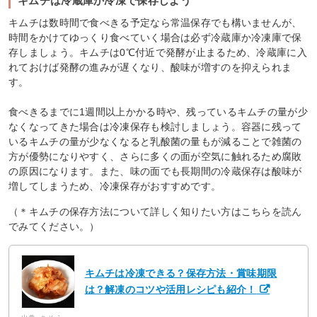
キムチは冷蔵庫か冷凍で保存しよう
キムチは数時間で食べきる予定なら常温保存でも構いませんが、
時間をかけてゆっくり食べていく場合は必ず冷蔵庫か冷凍庫で保
存しましょう。キムチは0℃付近で発酵が止まるため、冷蔵庫に入
れておけば発酵の進みが遅くなり、酸味が増すのを抑えられま
す。
食べきるまでに1週間以上かかる時や、残っているキムチの量が少
なくなってきた場合は冷凍保存も検討しましょう。容器に残って
いるキムチの量が少なくなると乳酸菌の量もが減ることで雑菌の
方が優勢になりやすく、さらに多くの面が空気に触れるため腐敗
の原因になります。また、味の面でも長期間の冷蔵保存は酸味が
増してしまうため、冷凍保存がおすすめです。
（＊キムチの保存方法について詳しく知りたい方はこちらを読ん
でみてください。）
キムチは冷凍できる？保存方法・賞味期限
は？解凍のコツや活用レシピも紹介！