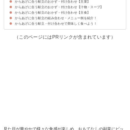
からあげに合う献立のおかず・付け合わせ【主菜】
①にんじんサラダ
②トマトといんげんのサラダ
③かぼちゃとさつまいものサラダ
④水菜と梅しそのサラダ
⑤きゅうりの即席柚子こしょう漬け
⑥いかとじゃがいもの明太バター醤油炒め
⑦ 焼きパプリカのハニーレモンマリネ
⑧もずくとえのきだけの酢の物
⑨ひよこ豆とルッコラのサラダ
⑩大根サラダ
からあげに合う献立のおかず・付け合わせ【汁物・スープ】
①八宝菜
②いかとチンゲン菜の炒め物
③筑前煮
④海老グラタン
⑤エビフライ
からあげに合う献立のおかず・付け合わせ【主食】
①豆乳キムチスープ
②酸辣湯
③豚汁
④かぼちゃの豆乳ポタージュ
⑤ワンタンスープ
⑥野菜たっぷり味噌汁
からあげに合う献立の組み合わせ・メニュー例を紹介！
①じゃことわかめのふりかけご飯
②カレーマヨパスタ
③きのことさつまいものカルボナーラ
④焼きそば
からあげに合う献立・付け合わせで美味しく食べよう！
献立メニュー例①
献立メニュー例②
献立メニュー例③
（このページにはPRリンクが含まれています）
見た目が華やかで様々な食感が楽しめ、おもてなしの副菜にピッ