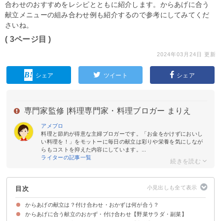
合わせのおすすめをレシピとともに紹介します。からあげに合う
献立メニューの組み合わせ例も紹介するので参考にしてみてくだ
さいね。
( 3ページ目 )
2024年03月24日 更新
シェア
ツイート
シェア
専門家監修 |
料理専門家・料理ブロガー まりえ
アメブロ
料理と節約が得意な主婦ブロガーです。「お金をかけずにおいし
い料理を！」をモットーに毎日の献立は彩りや栄養を気にしなが
らもコストを抑えた内容にしています。...
ライターの記事一覧
目次
からあげの献立は？付け合わせ・おかずは何が合う？
からあげに合う献立のおかず・付け合わせ【野菜サラダ・副菜】