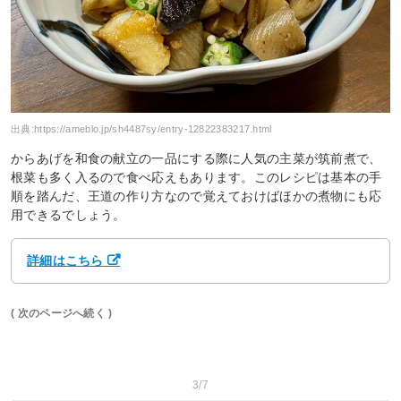
出典:
https://ameblo.jp/sh4487sy/entry-12822383217.html
からあげを和食の献立の一品にする際に人気の主菜が筑前煮で、
根菜も多く入るので食べ応えもあります。このレシピは基本の手
順を踏んだ、王道の作り方なので覚えておけばほかの煮物にも応
用できるでしょう。
詳細はこちら
( 次のページへ続く )
3/7