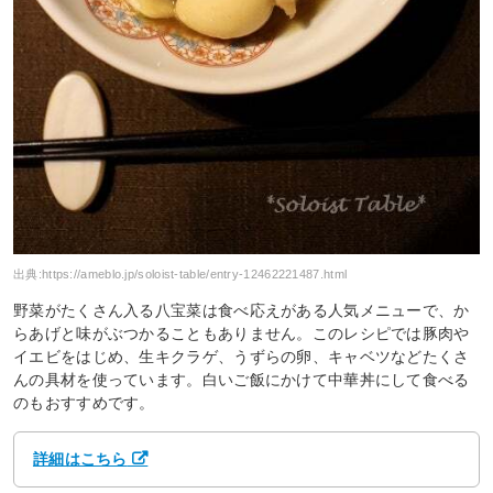
出典:
https://ameblo.jp/soloist-table/entry-12462221487.html
野菜がたくさん入る八宝菜は食べ応えがある人気メニューで、か
らあげと味がぶつかることもありません。このレシピでは豚肉や
イエビをはじめ、生キクラゲ、うずらの卵、キャベツなどたくさ
んの具材を使っています。白いご飯にかけて中華丼にして食べる
のもおすすめです。
詳細はこちら