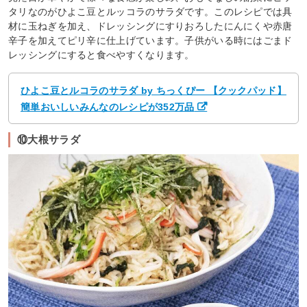
タリなのがひよこ豆とルッコラのサラダです。このレシピでは具
材に玉ねぎを加え、ドレッシングにすりおろしたにんにくや赤唐
辛子を加えてピリ辛に仕上げています。子供がいる時にはごまド
レッシングにすると食べやすくなります。
ひよこ豆とルコラのサラダ by ちっくぴー 【クックパッド】
簡単おいしいみんなのレシピが352万品
⑩大根サラダ