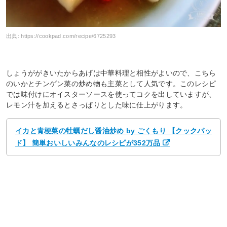
出典:
https://cookpad.com/recipe/6725293
しょうががきいたからあげは中華料理と相性がよいので、こちら
のいかとチンゲン菜の炒め物も主菜として人気です。このレシピ
では味付けにオイスターソースを使ってコクを出していますが、
レモン汁を加えるとさっぱりとした味に仕上がります。
イカと青梗菜の牡蠣だし醤油炒め by ごくもり 【クックパッ
ド】 簡単おいしいみんなのレシピが352万品