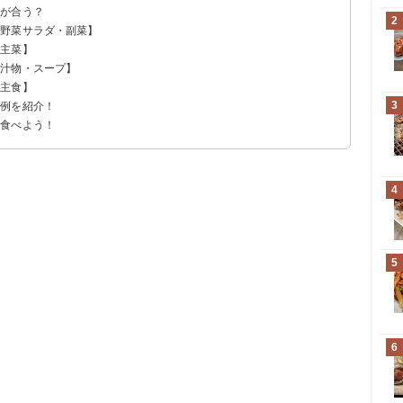
何が合う？
2
【野菜サラダ・副菜】
【主菜】
【汁物・スープ】
【主食】
3
ー例を紹介！
く食べよう！
4
5
6