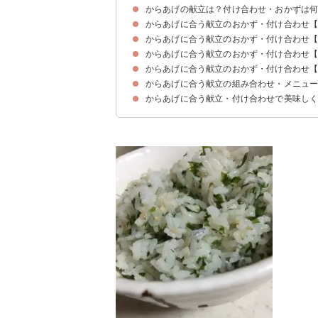
からあげの献立は？付け合わせ・おかずは
からあげに合う献立のおかず・付け合わせ
からあげに合う献立のおかず・付け合わせ
①にんじんサラダ
②トマトといんげんのサラダ
③かぼちゃとさつまいものサラダ
④水菜と梅しそのサラダ
⑤きゅうりの即席柚子こしょう漬け
⑥いかとじゃがいもの明太バター醤油炒め
⑦ 焼きパプリカのハニーレモンマリネ
⑧もずくとえのきだけの酢の物
⑨ひよこ豆とルッコラのサラダ
⑩大根サラダ
からあげに合う献立のおかず・付け合わせ
①八宝菜
②いかとチンゲン菜の炒め物
③筑前煮
④海老グラタン
⑤エビフライ
からあげに合う献立のおかず・付け合わせ
①豆乳キムチスープ
②酸辣湯
③豚汁
④かぼちゃの豆乳ポタージュ
⑤ワンタンスープ
⑥野菜たっぷり味噌汁
からあげに合う献立の組み合わせ・メニュ
①じゃことわかめのふりかけご飯
②カレーマヨパスタ
③きのことさつまいものカルボナーラ
④焼きそば
からあげに合う献立・付け合わせで美味し
献立メニュー例①
献立メニュー例②
献立メニュー例③