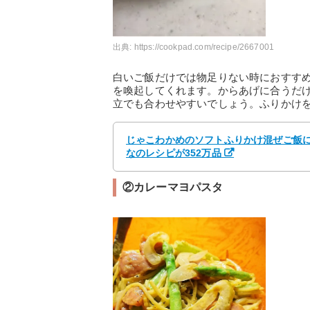
出典:
https://cookpad.com/recipe/2667001
白いご飯だけでは物足りない時におすす
を喚起してくれます。からあげに合うだ
立でも合わせやすいでしょう。ふりかけ
じゃこわかめのソフトふりかけ混ぜご飯にも
なのレシピが352万品
②カレーマヨパスタ