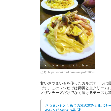
出典:
https://cookpad.com/recipe/636546
甘いさつまいもを使ったカルボナーラは
です。このレシピでは卵黄と生クリーム
メザンチーズだけでなく溶けるチーズも
さつまいもとしめじの秋の恵みカルボナーラ
のレシピが352万品