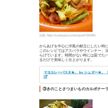
出典:
https://cookpad.com/recipe/4709895
からあげを中心に洋風の献立にしたい時
このレシピではアスパラやウインナー、
らげています。時間がない時には茹でた
るだけで美味しく仕上がります。
マヨカレーパスタ★。 by シュガー★。
③きのことさつまいものカルボナー