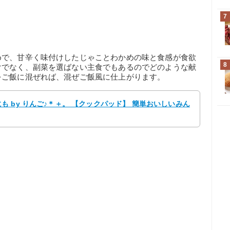
7
めで、甘辛く味付けしたじゃことわかめの味と食感が食欲
8
けでなく、副菜を選ばない主食でもあるのでどのような献
をご飯に混ぜれば、混ぜご飯風に仕上がります。
 by りんご♪＊＋。 【クックパッド】 簡単おいしいみん