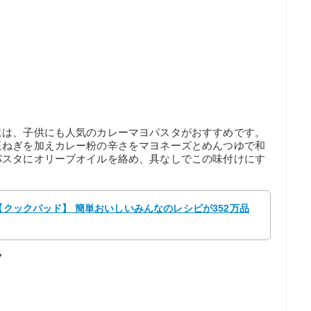
には、子供にも人気のカレーマヨパスタがおすすめです。
玉ねぎを加えカレー粉の辛さをマヨネーズとめんつゆで和
パスタにオリーブオイルを絡め、具なしでこの味付けにす
 【クックパッド】 簡単おいしいみんなのレシピが352万品
ラ