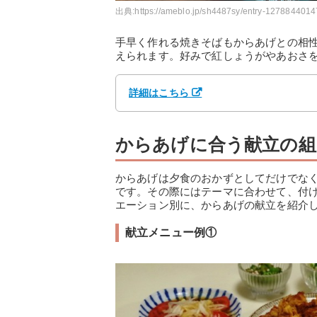
出典:
https://ameblo.jp/sh4487sy/entry-1278844014
手早く作れる焼きそばもからあげとの相
えられます。好みで紅しょうがやあおさ
詳細はこちら
からあげに合う献立の組
からあげは夕食のおかずとしてだけでな
です。その際にはテーマに合わせて、付
エーション別に、からあげの献立を紹介
献立メニュー例①