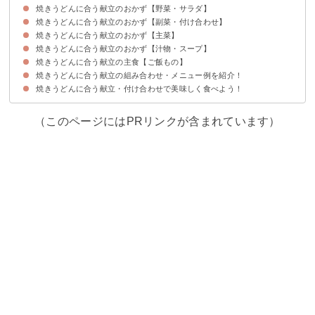
焼きうどんに合う献立のおかず【野菜・サラダ】
焼きうどんに合う献立のおかず【副菜・付け合わせ】
①トマトときゅうりの中華サラダ
②コールスロー
③チョレギサラダ
④大根と人参のじゃこサラダ
⑤ナスの揚げ浸し
焼きうどんに合う献立のおかず【主菜】
①切り干し大根の煮物
②厚揚げの煮物
③タコとわかめの酢の物
④ひじきの梅肉和え
⑤イカと里芋の煮物
焼きうどんに合う献立のおかず【汁物・スープ】
①唐揚げ
②シューマイ
③麻婆豆腐
④エビのマヨネーズ和え
⑤明太子入りの卵焼き
焼きうどんに合う献立の主食【ご飯もの】
①ナスの味噌汁
②中華風コーンスープ
③わかめスープ
④豆乳の味噌スープ
⑤水菜のかき玉汁
焼きうどんに合う献立の組み合わせ・メニュー例を紹介！
①焼きおにぎり
②いなり寿司
③しらすの炊き込みご飯
④大葉とツナの混ぜご飯
⑤枝豆と塩昆布の混ぜご飯
焼きうどんに合う献立・付け合わせで美味しく食べよう！
献立メニュー例①夜の夕飯・夕食向けがっつり系
献立メニュー例②栄養バランスばっちり
献立メニュー例③昼食におすすめ
（このページにはPRリンクが含まれています）