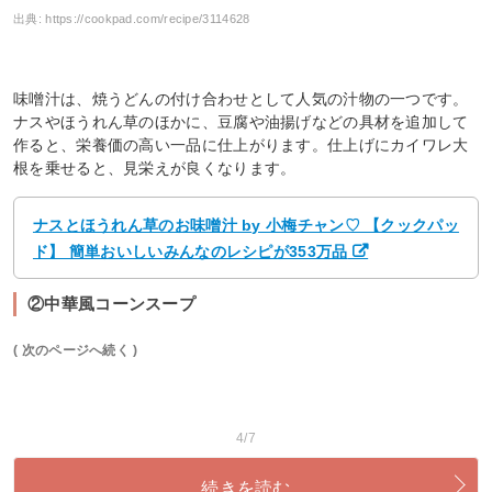
出典:
https://cookpad.com/recipe/3114628
味噌汁は、焼うどんの付け合わせとして人気の汁物の一つです。
ナスやほうれん草のほかに、豆腐や油揚げなどの具材を追加して
作ると、栄養価の高い一品に仕上がります。仕上げにカイワレ大
根を乗せると、見栄えが良くなります。
ナスとほうれん草のお味噌汁 by 小梅チャン♡ 【クックパッ
ド】 簡単おいしいみんなのレシピが353万品
②中華風コーンスープ
( 次のページへ続く )
4/7
続きを読む