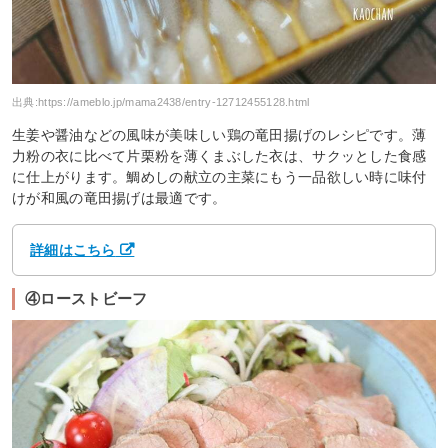
出典:
https://ameblo.jp/mama2438/entry-12712455128.html
生姜や醤油などの風味が美味しい鶏の竜田揚げのレシピです。薄
力粉の衣に比べて片栗粉を薄くまぶした衣は、サクッとした食感
に仕上がります。鯛めしの献立の主菜にもう一品欲しい時に味付
けが和風の竜田揚げは最適です。
詳細はこちら
④ローストビーフ