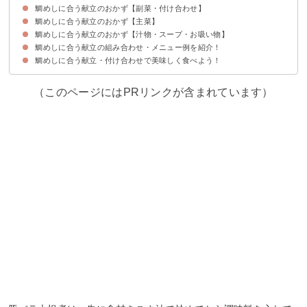
鯛めしに合う献立のおかず【副菜・付け合わせ】
鯛めしに合う献立のおかず【主菜】
①揚げ出し豆腐きのこあん
②茶碗蒸し
③水菜のサラダ
④豚バラ大根煮
鯛めしに合う献立のおかず【汁物・スープ・お吸い物】
①筑前煮
②天ぷら
③鶏の竜田揚げ
④ローストビーフ
鯛めしに合う献立の組み合わせ・メニュー例を紹介！
①豆腐とえのきのお吸い物
②豚汁
③きのこのスープ
鯛めしに合う献立・付け合わせで美味しく食べよう！
献立メニュー例①
献立メニュー例②
献立メニュー例③
献立メニュー例④
献立メニュー例⑤
献立メニュー例⑥
（このページにはPRリンクが含まれています）