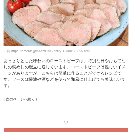
出典:
https://ameblo.jp/hitomi-008/entry-12800128555.html
あっさりとした味わいのローストビーフは、特別な日やおもてな
しの鯛めしの献立に適しています。ローストビーフは難しいイメ
ージがありますが、こちらは簡単に作ることができるレシピで
す。ソースは醤油や酒などを使って和風に仕上げても美味しいで
す。
( 次のページへ続く )
2/5