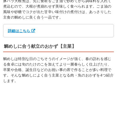
豚バラ大根煮は、先に食材をごま油で炒めてから調味料を入れて
煮込むので、大根が煮崩れせず美味しく食べられます。ごま油の
風味や砂糖でコクが出た甘辛い味付けの煮付けは、あっさりした
主食の鯛めしに良く合う一品です。
詳細はこちら
鯛めしに合う献立のおかず【主菜】
鯛めしは特別な日のごちそうのイメージが強く、春の訪れを感じ
る食卓には旬のたけのこを加えてより一層春らしく仕上げたり、
卒業や合格、誕生日などのお祝い事の席で作ることが多い料理で
す。そんな鯛めしによく合う主菜となる肉・魚のおかずを4つ紹介
します。