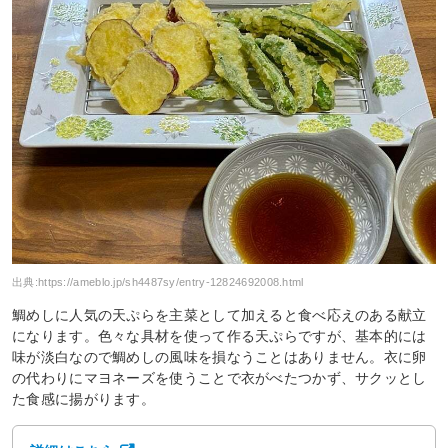
出典:
https://ameblo.jp/sh4487sy/entry-12824692008.html
鯛めしに人気の天ぷらを主菜として加えると食べ応えのある献立
になります。色々な具材を使って作る天ぷらですが、基本的には
味が淡白なので鯛めしの風味を損なうことはありません。衣に卵
の代わりにマヨネーズを使うことで衣がべたつかず、サクッとし
た食感に揚がります。