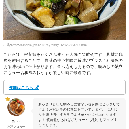
出典:
https://ameblo.jp/sh4487sy/entry-12822383217.html
こちらは、根菜類をたくさん使った人気の筑前煮です。具材に鶏
肉を使用することで、野菜の持つ甘味に旨味がプラスされ深みの
ある味わいに仕上がります。食べ応えもあるので、鯛めしの献立
にもう一品和風のおかずが欲しい時に最適です。
詳細はこちら
あっさりとした鯛めしに甘辛い筑前煮はピッタリで
すよ！お祝い事の献立にも向いています。 にんじ
んを飾り切りする事でより華やかに仕上がります
よ！ 筑前煮があればボリュームも彩りもアップす
Runa
るでしょう。
料理ブロガー