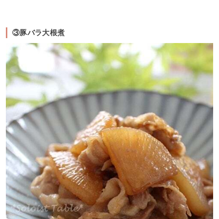
③豚バラ大根煮