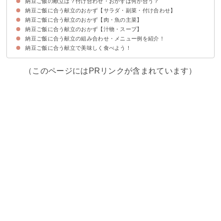
納豆ご飯の献立は？付け合わせ・おかずは何が合う？
納豆ご飯に合う献立のおかず【サラダ・副菜・付け合わせ】
納豆ご飯に合う献立のおかず【肉・魚の主菜】
①きんぴらごぼう
②ほうれん草とかつお節のおひたし
③豆腐サラダ
④冷奴
納豆ご飯に合う献立のおかず【汁物・スープ】
①茄子のはさみ揚げ
②ロールキャベツ
③豚バラ大根煮
④豚肉とナスの味噌炒め
⑤豚肉の生姜焼き
⑥肉じゃが
⑦魚の塩焼き
⑧イカの刺身
⑨サバの味噌煮込み
⑩ブリと大根の煮物
納豆ご飯に合う献立の組み合わせ・メニュー例を紹介！
①味噌汁
②カレースープ
③豚汁
納豆ご飯に合う献立で美味しく食べよう！
献立メニュー例①
献立メニュー例②
献立メニュー例③
（このページにはPRリンクが含まれています）