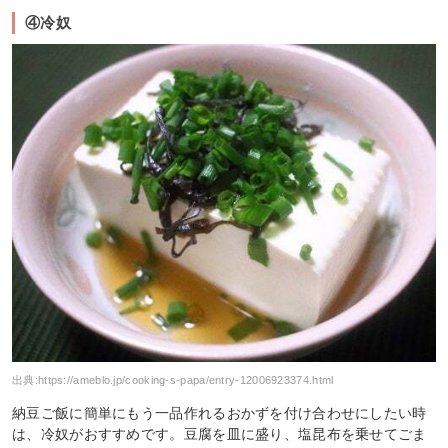
④冷奴
出典:
https://ameblo.jp/cooking-s-papa/entry-12006923374.html
納豆ご飯に簡単にもう一品作れるおかずを付け合わせにしたい時
は、冷奴がおすすめです。豆腐を皿に盛り、塩昆布を乗せてごま