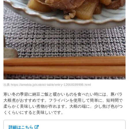
出典:
https://ameblo.jp/soloist-table/entry-12668199996.html
寒い冬の季節に納豆ご飯と暖かいものを食べたい時には、豚バラ
大根煮がおすすめです。フライパンを使用して簡単に、短時間で
柔らかく美味しい煮物が作れます。大根の端に、少し焦げ色がつ
くくらいにすると美味しいです。
詳細はこちら