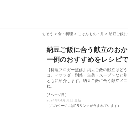
ちそう
>
食・料理
>
ごはんもの・丼
> 納豆ご飯
納豆ご飯に合う献立のおか
ー例のおすすめをレシピ
【料理ブロガー監修】納豆ご飯の献立はどう
は、＜サラダ・副菜・主菜・スープ＞など別
ともに紹介します。納豆ご飯に合う献立メニ
ね。
( 5ページ目 )
2024年04月01日 更新
（このページにはPRリンクが含まれています）