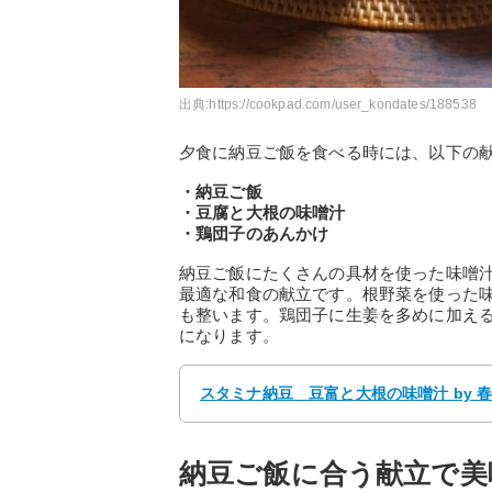
出典:
https://cookpad.com/user_kondates/188538
夕食に納豆ご飯を食べる時には、以下の
・納豆ご飯
・豆腐と大根の味噌汁
・鶏団子のあんかけ
納豆ご飯にたくさんの具材を使った味噌
最適な和食の献立です。根野菜を使った
も整います。鶏団子に生姜を多めに加え
になります。
スタミナ納豆 豆富と大根の味噌汁 by 春
納豆ご飯に合う献立で美