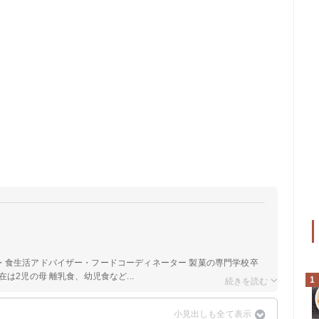
a
・食生活アドバイザー・フードコーディネーター 製菓の専門学校卒
は2児の母 離乳食、幼児食など...
1