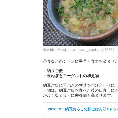
出典:
https://cookpad.com/user_kondates/183584
昼食などのシーンに手早く食事を済ませ
・納豆ご飯
・玉ねぎとヨーグルトの和え物
納豆ご飯に玉ねぎの副菜を付け合わせに
え物は、納豆ご飯を食べた後の口直しに
がよくなるうえに栄養価も高まります。
2018/9/11納豆おろしの卵ごはん♡ by