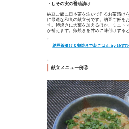
・しその実の醤油漬け
納豆ご飯に日本茶を注いで作るお茶漬け
に最適な和食の献立例です。納豆ご飯を
す。卵焼きに大葉を加えるほか、ミニト
が補えます。卵焼きを甘めに味付けする
納豆茶漬け＆卵焼きで朝ごはん by ゆすひ
.
献立メニュー例②