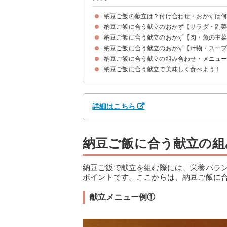
納豆ご飯の献立は？付け合わせ・おかずは
納豆ご飯に合う献立のおかず【サラダ・副
納豆ご飯に合う献立のおかず【肉・魚の主
①きんぴらごぼう
②ほうれん草とかつお節のおひたし
③豆腐サラダ
④冷奴
納豆ご飯に合う献立のおかず【汁物・スー
①茄子のはさみ揚げ
②ロールキャベツ
③豚バラ大根煮
④豚肉とナスの味噌炒め
⑤豚肉の生姜焼き
⑥肉じゃが
⑦魚の塩焼き
⑧イカの刺身
⑨サバの味噌煮込み
⑩ブリと大根の煮物
納豆ご飯に合う献立の組み合わせ・メニュ
①味噌汁
②カレースープ
③豚汁
納豆ご飯に合う献立で美味しく食べよう！
献立メニュー例①
献立メニュー例②
献立メニュー例③
詳細はこちら
納豆ご飯に合う献立の組
納豆ご飯で献立を組む際には、栄養バラ
ポイントです。ここからは、納豆ご飯に
献立メニュー例①