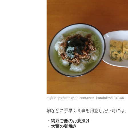
出典:
https://cookpad.com/user_kondates/184346
朝などに手早く食事を用意したい時には
・納豆ご飯のお茶漬け
・大葉の卵焼き