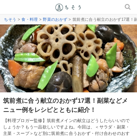
ちそう
>
食・料理
>
野菜のおかず
> 筑前煮に合う献立のおかず17選
筑前煮に合う献立のおかず17選！副菜などメ
ニュー例をレシピとともに紹介！
【料理ブロガー監修】筑前煮メインの献立はどうしたらいいので
しょうか？もう一品欲しいですよね。今回は、＜サラダ・副菜・
主菜・スープ＞など別に筑前煮に合うおかず・付け合わせのおす