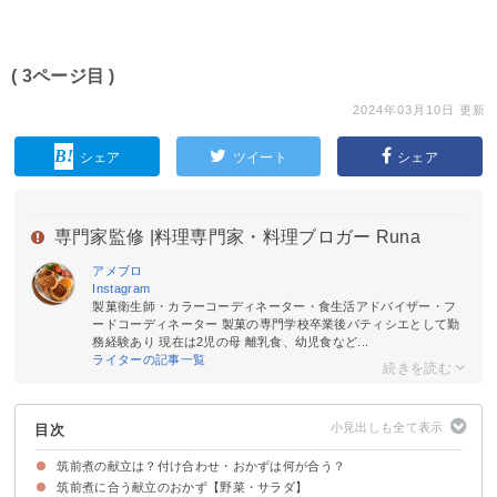
( 3ページ目 )
2024年03月10日 更新
シェア
ツイート
シェア
専門家監修 |
料理専門家・料理ブロガー Runa
アメブロ
Instagram
製菓衛生師・カラーコーディネーター・食生活アドバイザー・フ
ードコーディネーター 製菓の専門学校卒業後パティシエとして勤
務経験あり 現在は2児の母 離乳食、幼児食など...
ライターの記事一覧
目次
筑前煮の献立は？付け合わせ・おかずは何が合う？
筑前煮に合う献立のおかず【野菜・サラダ】