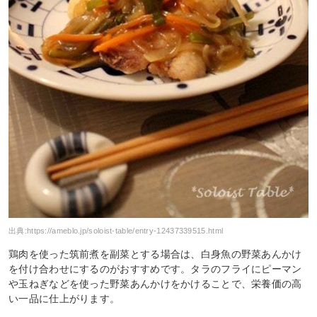
出典:
https://ameblo.jp/soloist-table/entry-12437339515.html
鶏肉を使った筑前煮を副菜とする場合は、白身魚の野菜あんかけ
を付け合わせにするのがおすすめです。タラのフライにピーマン
や玉ねぎなどを使った野菜あんかけをかけることで、栄養価の高
い一品に仕上がります。