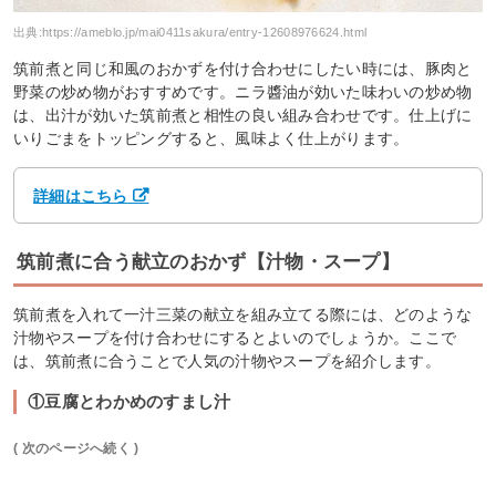
出典:
https://ameblo.jp/mai0411sakura/entry-12608976624.html
筑前煮と同じ和風のおかずを付け合わせにしたい時には、豚肉と
野菜の炒め物がおすすめです。ニラ醬油が効いた味わいの炒め物
は、出汁が効いた筑前煮と相性の良い組み合わせです。仕上げに
いりごまをトッピングすると、風味よく仕上がります。
詳細はこちら
筑前煮に合う献立のおかず【汁物・スープ】
筑前煮を入れて一汁三菜の献立を組み立てる際には、どのような
汁物やスープを付け合わせにするとよいのでしょうか。ここで
は、筑前煮に合うことで人気の汁物やスープを紹介します。
①豆腐とわかめのすまし汁
( 次のページへ続く )