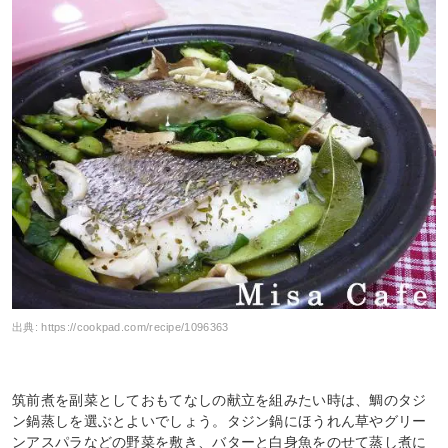
出典:
https://cookpad.com/recipe/1096363
筑前煮を副菜としておもてなしの献立を組みたい時は、鯛のタジ
ン鍋蒸しを選ぶとよいでしょう。タジン鍋にほうれん草やグリー
ンアスパラなどの野菜を敷き、バターと白身魚をのせて蒸し煮に