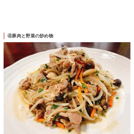
④豚肉と野菜の炒め物