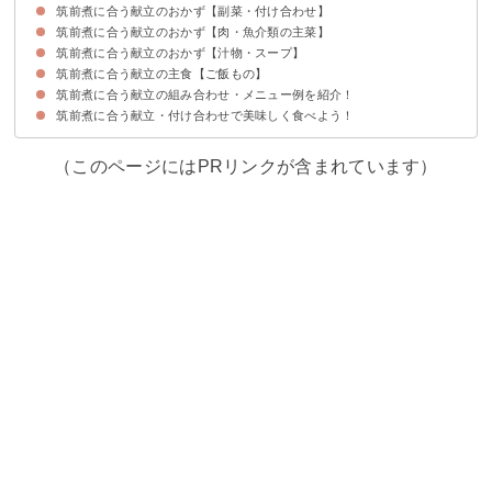
筑前煮に合う献立のおかず【副菜・付け合わせ】
①豆腐サラダ
②白菜と大葉のサラダ
③ナスの生姜醤油和え
④ほうれん草のごま和え
筑前煮に合う献立のおかず【肉・魚介類の主菜】
①茶わん蒸し
②だし巻き卵
③厚揚げ焼き
筑前煮に合う献立のおかず【汁物・スープ】
①タラの野菜あんかけ
②鯛のタジン鍋蒸し
③ねぎの牛肉巻きの照り煮
④豚肉と野菜の炒め物
筑前煮に合う献立の主食【ご飯もの】
①豆腐とわかめのすまし汁
②とろろ昆布のお吸い物
③ほうれん草と牛乳のクリームスープ
筑前煮に合う献立の組み合わせ・メニュー例を紹介！
①ひじきご飯
②ちらし寿司
③鮭としめじの炊き込みご飯
筑前煮に合う献立・付け合わせで美味しく食べよう！
献立メニュー例①
献立メニュー例②
献立メニュー例③
（このページにはPRリンクが含まれています）