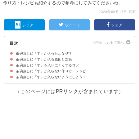
作り方・レシピも紹介するので参考にしてみてくださいね。
2023年05月17日 更新
シェア
ツイート
シェア
目次
茶碗蒸しに「す」が入った…なぜ？
茶碗蒸しに「す」が入る原因と対策
「す」が茶碗蒸しに入るとどうなる？
茶碗蒸しに「す」を入りにくくするコツ
原因①温度が急に上げ過ぎている
原因②卵の量が出汁の量に対して多い
原因③卵を混ぜる際に泡立て過ぎている
茶碗蒸しに「す」が入らない作り方・レシピ
①一気に加熱されにくくする
②液に空気が入らないようにする
茶碗蒸しに「す」が入らないようにしよう！
材料
作り方・手順
（このページにはPRリンクが含まれています）