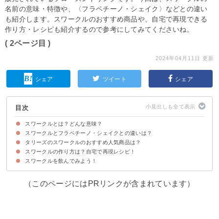
名前の意味・特徴や、〈フラペチーノ・シェイク〉などとの違い
も紹介します。スワークルのおすすめ商品や、自宅で再現できる
作り方・レシピも紹介するので参考にしてみてくださいね。
( 2ページ目 )
2024年04月11日 更新
シェア
ツイート
シェア
目次
スワークルとは？どんな意味？
スワークルとフラペチーノ・シェイクとの違いは？
スワークルはタリーズコーヒーのフローズンドリンク
タリーズのスワークルのおすすめ人気商品は？
スワークルとフラペチーノの違い
スワークルとシェイクの違い
スワークルの作り方は？自宅で再現レシピ！
①抹茶リスタ（560円～）
②チョコリスタ（560円～）
③マンゴータンゴスワークル（430円～）
スワークルを飲んでみよう！
材料
作り方・手順
（このページにはPRリンクが含まれています）