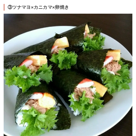
③ツナマヨ×カニカマ×卵焼き