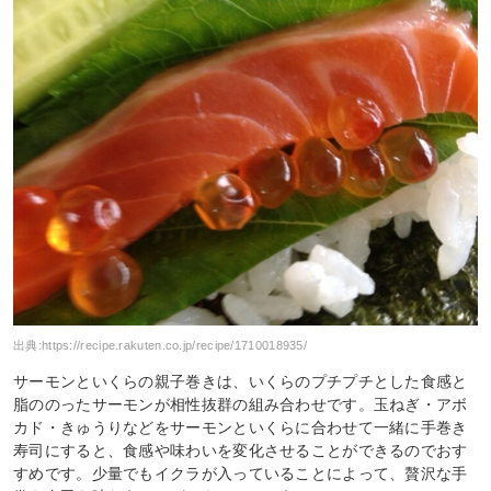
出典:
https://recipe.rakuten.co.jp/recipe/1710018935/
サーモンといくらの親子巻きは、いくらのプチプチとした食感と
脂ののったサーモンが相性抜群の組み合わせです。玉ねぎ・アボ
カド・きゅうりなどをサーモンといくらに合わせて一緒に手巻き
寿司にすると、食感や味わいを変化させることができるのでおす
すめです。少量でもイクラが入っていることによって、贅沢な手