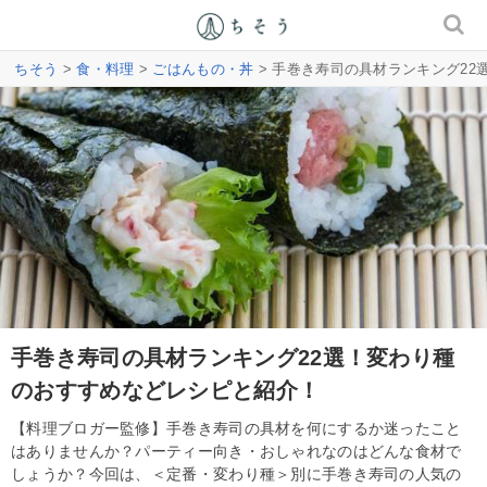
ちそう
>
食・料理
>
ごはんもの・丼
> 手巻き寿司の具材ランキング2
手巻き寿司の具材ランキング22選！変わり種
のおすすめなどレシピと紹介！
【料理ブロガー監修】手巻き寿司の具材を何にするか迷ったこと
はありませんか？パーティー向き・おしゃれなのはどんな食材で
しょうか？今回は、＜定番・変わり種＞別に手巻き寿司の人気の