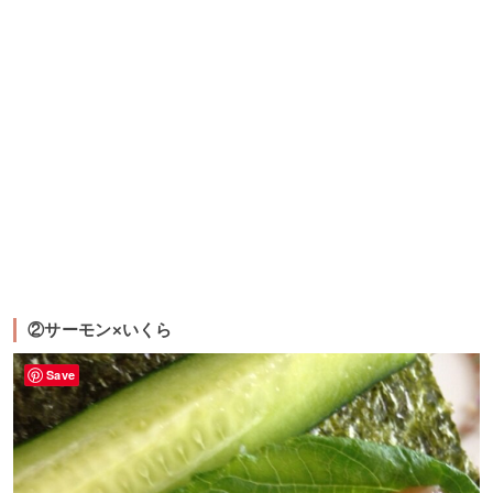
②サーモン×いくら
Save