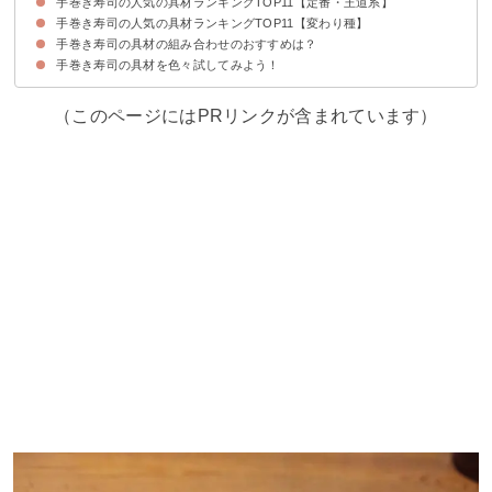
手巻き寿司の人気の具材ランキングTOP11【定番・王道系】
手巻き寿司の人気の具材ランキングTOP11【変わり種】
第11位：ハマチ
第10位：ホタテ
第9位：納豆
第8位：うに
第7位：いくら
第6位：ネギトロ
第5位：甘えび
第4位：ツナマヨ
第3位：卵焼き
第2位：サーモン
第1位：マグロ
手巻き寿司の具材の組み合わせのおすすめは？
第11位：生ハム
第10位：カニカマ
第9位：キムチ
第8位：肉味噌
第7位：海老天
第6位：ローストビーフ
第5位：キーマカレー
第4位：焼肉
第3位：ポテトサラダ
第2位：すき焼き
第1位：タコライス
手巻き寿司の具材を色々試してみよう！
①えび×アボカド
②サーモン×いくら
③ツナマヨ×カニカマ×卵焼き
（このページにはPRリンクが含まれています）