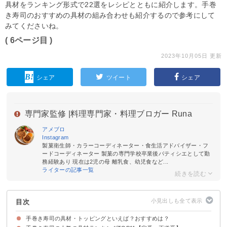
具材をランキング形式で22選をレシピとともに紹介します。手巻
き寿司のおすすめの具材の組み合わせも紹介するので参考にして
みてくださいね。
( 6ページ目 )
2023年10月05日 更新
シェア
ツイート
シェア
専門家監修 |
料理専門家・料理ブロガー Runa
アメブロ
Instagram
製菓衛生師・カラーコーディネーター・食生活アドバイザー・フ
ードコーディネーター 製菓の専門学校卒業後パティシエとして勤
務経験あり 現在は2児の母 離乳食、幼児食など...
ライターの記事一覧
目次
手巻き寿司の具材・トッピングといえば？おすすめは？