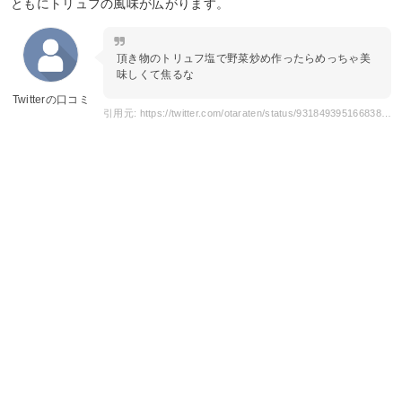
ともにトリュフの風味が広がります。
頂き物のトリュフ塩で野菜炒め作ったらめっちゃ美
味しくて焦るな
Twitterの口コミ
引用元: https://twitter.com/otaraten/status/931849395166838784