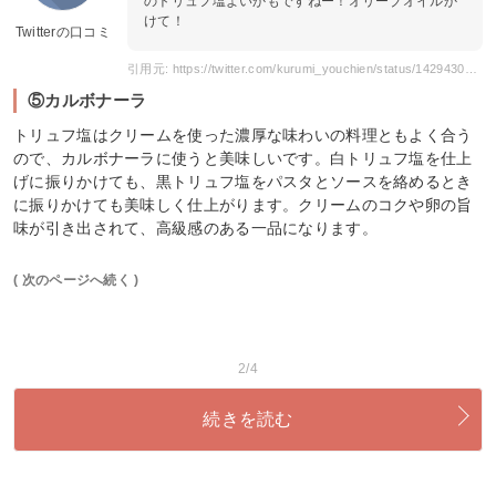
のトリュフ塩よいかもですねー！オリーブオイルか
けて！
Twitterの口コミ
引用元: https://twitter.com/kurumi_youchien/status/1429430281082077186
⑤カルボナーラ
トリュフ塩はクリームを使った濃厚な味わいの料理ともよく合う
ので、カルボナーラに使うと美味しいです。白トリュフ塩を仕上
げに振りかけても、黒トリュフ塩をパスタとソースを絡めるとき
に振りかけても美味しく仕上がります。クリームのコクや卵の旨
味が引き出されて、高級感のある一品になります。
( 次のページへ続く )
2/4
続きを読む