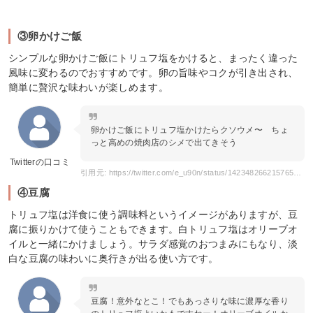
③卵かけご飯
シンプルな卵かけご飯にトリュフ塩をかけると、まったく違った
風味に変わるのでおすすめです。卵の旨味やコクが引き出され、
簡単に贅沢な味わいが楽しめます。
卵かけご飯にトリュフ塩かけたらクソウメ〜 ちょ
っと高めの焼肉店のシメで出てきそう
Twitterの口コミ
引用元: https://twitter.com/e_u90n/status/1423482662157651972
④豆腐
トリュフ塩は洋食に使う調味料というイメージがありますが、豆
腐に振りかけて使うこともできます。白トリュフ塩はオリーブオ
イルと一緒にかけましょう。サラダ感覚のおつまみにもなり、淡
白な豆腐の味わいに奥行きが出る使い方です。
豆腐！意外なとこ！でもあっさりな味に濃厚な香り