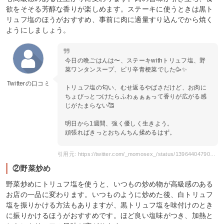
欲をそそる芳醇な香りが楽しめます。ステーキに使うときは黒ト
リュフ塩のほうがおすすめ、事前に肉に適量すり込んでから焼く
ようにしましょう。
今日の晩ごはんは〜、ステーキwithトリュフ塩、野
菜ワンタンスープ、ピリ辛青梗菜でした🥳✨
Twitterの口コミ
トリュフ塩の匂い、むせ返るやばさだけど、お肉に
ちょびっとつけたらふわぁぁぁって香りが広がる感
じがたまらない🥰
明日から1週間、強く優しく生きよう。
頑張ればきっとおちんちん揉めるはず。
引用元: https://twitter.com/_momosex_/status/1396440479000981506
②野菜炒め
野菜炒めにトリュフ塩を使うと、いつもの炒め物が高級感のある
お店の一品に変わります。いつものように炒めた後、白トリュフ
塩を振りかける方法もありますが、黒トリュフ塩を味付けのとき
に振りかけるほうがおすすめです。ほど良い塩味がつき、加熱と