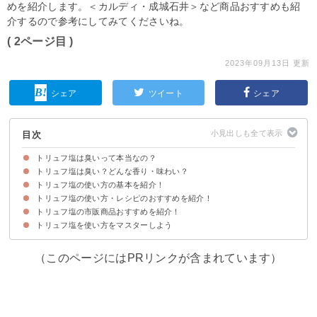
めを紹介します。＜カルディ・成城石井＞など商品おすすめも紹
介するので参考にしてみてくださいね。
( 2ページ目 )
2023年09月13日 更新
シェア
ツイート
シェア
目次
トリュフ塩は臭いって本当なの？
トリュフ塩は臭い？どんな香り・味わい？
まずはトリュフ塩とは何かを知ろう
トリュフ塩の使い方の基本を紹介！
トリュフ塩の香りの特徴
トリュフ塩の味わい
トリュフ塩の使い方・レシピのおすすめを紹介！
黒トリュフ塩は調理中に入れて使う
白トリュフ塩は料理の仕上げに使う
トリュフ塩の市販商品おすすめを紹介！
①ステーキ
②野菜炒め
③卵かけご飯
④豆腐
⑤カルボナーラ
⑥オムレツ
⑦おにぎり
⑧きのこのソテー
トリュフ塩を使い方をマスターしよう
①カルディ トリュフソルト 18g（248円）
②ジュリアーノ・タルトゥーフィ トリュフ入り ゲランドの塩（1,178円）
（このページにはPRリンクが含まれています）