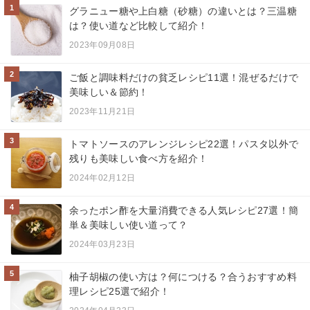
1
グラニュー糖や上白糖（砂糖）の違いとは？三温糖
は？使い道など比較して紹介！
2023年09月08日
2
ご飯と調味料だけの貧乏レシピ11選！混ぜるだけで
美味しい＆節約！
2023年11月21日
3
トマトソースのアレンジレシピ22選！パスタ以外で
残りも美味しい食べ方を紹介！
2024年02月12日
4
余ったポン酢を大量消費できる人気レシピ27選！簡
単＆美味しい使い道って？
2024年03月23日
5
柚子胡椒の使い方は？何につける？合うおすすめ料
理レシピ25選で紹介！