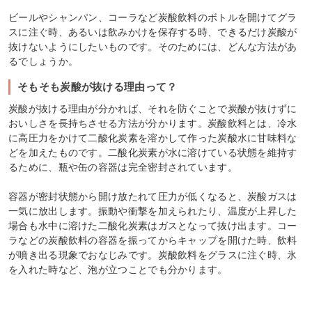
ビールやシャンパン、コーラなど炭酸飲料のボトルを開けてグラ
スに注ぐ時、あるいは飲みかけを保存する時、できるだけ炭酸が
抜けないようにしたいものです。そのためには、どんな方法があ
るでしょうか。
そもそも炭酸が抜ける理由って？
炭酸が抜ける理由が分かれば、それを防ぐことで炭酸が抜けずに
おいしさを長持ちさせる方法が分かります。炭酸飲料とは、冷水
に高圧力をかけて二酸化炭素を溶かして作った炭酸水に甘味料な
どを加えたものです。二酸化炭素が水に溶けている状態を維持す
るために、瓶や缶の容器は完全密封されています。
容器が密封状態から開け放たれて圧力が低くなると、炭酸ガスは
一気に放出します。振動や衝撃を加えられたり、温度が上昇した
場合も水中に溶けた二酸化炭素はガスとなって抜け出ます。コー
ラなどの炭酸飲料の容器を振ってからキャップを開けた時、飲料
が噴き出る現象でおなじみです。炭酸飲料をグラスに注ぐ時、氷
を入れた時など、泡が立つことでも分かります。