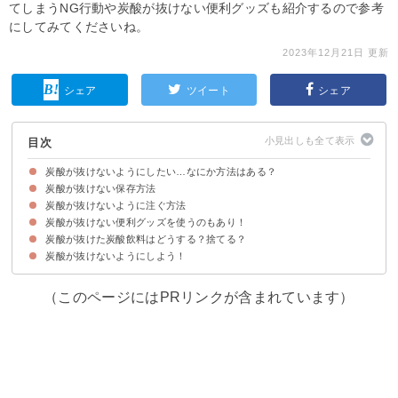
てしまうNG行動や炭酸が抜けない便利グッズも紹介するので参考
にしてみてくださいね。
2023年12月21日 更新
シェア
ツイート
シェア
目次
炭酸が抜けないようにしたい…なにか方法はある？
炭酸が抜けない保存方法
そもそも炭酸が抜ける理由って？
炭酸が抜けないように注ぐ方法
①栓をしっかりと閉める
②冷蔵庫などでしっかりと冷やす
③ペットボトルや缶は立てて保存する
④空気をなるべく抜く
⑤逆さまにして保存する
⑥大容量のペットボトルは小分けにする
⑦スプーンの柄の部分を容器の口に差し込む
炭酸が抜けない便利グッズを使うのもあり！
①グラスを冷やしておく
②氷を水で洗っておく
③グラスを傾けて注ぐ
④グラスを綺麗に磨いておく
⑤ペットボトルなど炭酸飲料はあまり傾けない
炭酸が抜けた炭酸飲料はどうする？捨てる？
①貝印KAI炭酸ペットボトルキャップDaily Plus DH2706
②佐藤金属興業SALUSソーダキャップ
炭酸が抜けないようにしよう！
（このページにはPRリンクが含まれています）