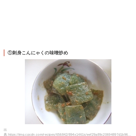
①刺身こんにゃくの味噌炒め
出
典:
https://img.cpcdn.com/recipes/656842/894x1461s/eef29a89c20694897d1b96c327