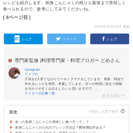
レシピも紹介します。刺身こんにゃくの残りも最後まで美味しく
食べられるので、参考にしてみてくださいね。
( 4ページ目 )
2023年10月16日 更新
シェア
ツイート
シェア
専門家監修 |
料理専門家・料理ブロガー どめさん
Instagram
アメブロ
子供を2人育てながらワーキングママをしています。簡単・時短で
作れるレシピを研究、考案しています。日々の料理に役立つ情報
を分かりやすくお伝えしたいと思いますので、...
ライターの記事一覧
目次
余った刺身こんにゃくの美味しい食べ方って…？
刺身こんにゃくのたれのアレンジ方法は？酢味噌以外ある？
刺身こんにゃくの【サラダ・副菜】のアレンジレシピ
①ごま油＋塩
②醤油＋ねぎ＋鰹節
③醤油＋ごま＋からし＋ゆずの皮