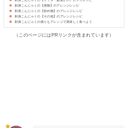
刺身こんにゃくの【煮物】のアレンジレシピ
①刺身こんにゃくのアレンジサラダ
②刺身こんにゃくとわかめのナムル
③刺身こんにゃくのフルーツサラダ
④刺身こんにゃくの生ハム巻き
⑤刺身こんにゃくのカプレーゼ
⑥お刺身梅こんにゃくのカルパッチョ
刺身こんにゃくの【炒め物】のアレンジレシピ
①刺身こんにゃくの卵とじ
②刺身こんにゃくの酢味噌煮
③刺身こんにゃくとエリンギの煮物
刺身こんにゃくの【その他】のアレンジレシピ
①刺身こんにゃくの味噌炒め
②刺身こんにゃくの中華炒め
③刺身こんにゃくのソテーイタリアン風
④ささげと刺身こんにゃくの炒め煮
刺身こんにゃくの残りもアレンジで美味しく食べよう
①刺身こんにゃくの天ぷら
②鰹と刺身こんにゃくの漬け丼
③刺身こんにゃくの揚げないチップス
④凍みこんにゃくのうま塩チップス
（このページにはPRリンクが含まれています）