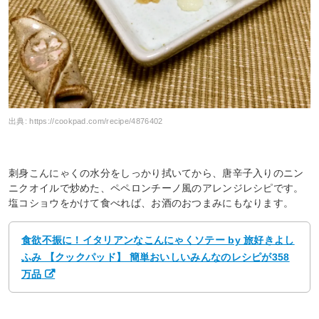
出典:
https://cookpad.com/recipe/4876402
刺身こんにゃくの水分をしっかり拭いてから、唐辛子入りのニン
ニクオイルで炒めた、ペペロンチーノ風のアレンジレシピです。
塩コショウをかけて食べれば、お酒のおつまみにもなります。
食欲不振に！イタリアンなこんにゃくソテー by 旅好きよし
ふみ 【クックパッド】 簡単おいしいみんなのレシピが358
万品