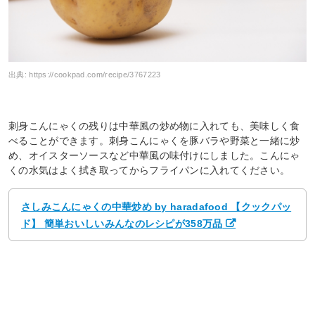
出典:
https://cookpad.com/recipe/3767223
刺身こんにゃくの残りは中華風の炒め物に入れても、美味しく食
べることができます。刺身こんにゃくを豚バラや野菜と一緒に炒
め、オイスターソースなど中華風の味付けにしました。こんにゃ
くの水気はよく拭き取ってからフライパンに入れてください。
さしみこんにゃくの中華炒め by haradafood 【クックパッ
ド】 簡単おいしいみんなのレシピが358万品