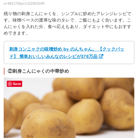
u=981172&p=1222821000
残り物の刺身こんにゃくを、シンプルに炒めたアレンジレシピで
す。味噌ベースの濃厚な味のタレで、ご飯にもよく合います。こ
んにゃくを入れた分、食べ応えもあり、ダイエット中にもおすす
めできます。
刺身コンニャクの味噌炒め by のんちゃん。 【クックパッ
ド】 簡単おいしいみんなのレシピが378万品
②刺身こんにゃくの中華炒め
Save