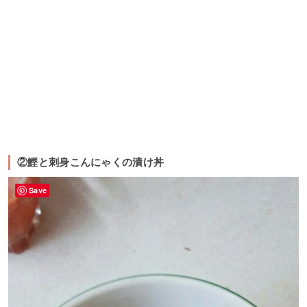
②鰹と刺身こんにゃくの漬け丼
Save