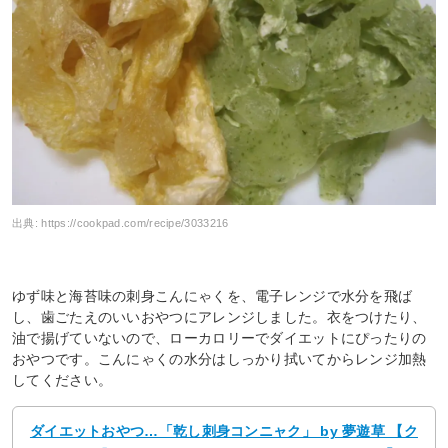
出典:
https://cookpad.com/recipe/3033216
ゆず味と海苔味の刺身こんにゃくを、電子レンジで水分を飛ば
し、歯ごたえのいいおやつにアレンジしました。衣をつけたり、
油で揚げていないので、ローカロリーでダイエットにぴったりの
おやつです。こんにゃくの水分はしっかり拭いてからレンジ加熱
してください。
ダイエットおやつ…「乾し刺身コンニャク」 by 夢遊草 【ク