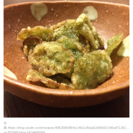
出
典:
https://img.cpcdn.com/recipes/4082568/894x1461s/6dad1b656f2c540af71261b48
u=3539452&p=1474468004