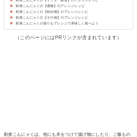
刺身こんにゃくの【煮物】のアレンジレシピ
①刺身こんにゃくのアレンジサラダ
②刺身こんにゃくとわかめのナムル
③刺身こんにゃくのフルーツサラダ
④刺身こんにゃくの生ハム巻き
⑤刺身こんにゃくのカプレーゼ
⑥お刺身梅こんにゃくのカルパッチョ
刺身こんにゃくの【炒め物】のアレンジレシピ
①刺身こんにゃくの卵とじ
②刺身こんにゃくの酢味噌煮
③刺身こんにゃくとエリンギの煮物
刺身こんにゃくの【その他】のアレンジレシピ
①刺身こんにゃくの味噌炒め
②刺身こんにゃくの中華炒め
③刺身こんにゃくのソテーイタリアン風
④ささげと刺身こんにゃくの炒め煮
刺身こんにゃくの残りもアレンジで美味しく食べよう
①刺身こんにゃくの天ぷら
②鰹と刺身こんにゃくの漬け丼
③刺身こんにゃくの揚げないチップス
④凍みこんにゃくのうま塩チップス
（このページにはPRリンクが含まれています）
刺身こんにゃくは、他にも衣をつけて揚げ物にしたり、ご飯もの