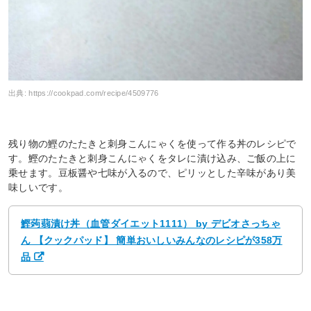
出典:
https://cookpad.com/recipe/4509776
残り物の鰹のたたきと刺身こんにゃくを使って作る丼のレシピで
す。鰹のたたきと刺身こんにゃくをタレに漬け込み、ご飯の上に
乗せます。豆板醤や七味が入るので、ピリッとした辛味があり美
味しいです。
鰹蒟蒻漬け丼（血管ダイエット1111） by デビオさっちゃ
ん 【クックパッド】 簡単おいしいみんなのレシピが358万
品