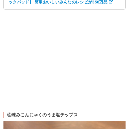
ックパッド】 簡単おいしいみんなのレシピが358万品
④凍みこんにゃくのうま塩チップス