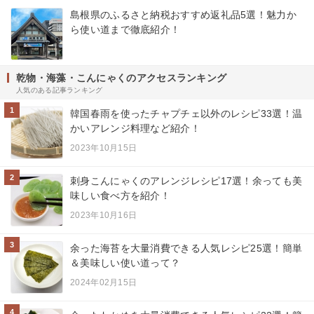
島根県のふるさと納税おすすめ返礼品5選！魅力か
ら使い道まで徹底紹介！
乾物・海藻・こんにゃくのアクセスランキング
人気のある記事ランキング
1
韓国春雨を使ったチャプチェ以外のレシピ33選！温
かいアレンジ料理など紹介！
2023年10月15日
2
刺身こんにゃくのアレンジレシピ17選！余っても美
味しい食べ方を紹介！
2023年10月16日
3
余った海苔を大量消費できる人気レシピ25選！簡単
＆美味しい使い道って？
2024年02月15日
4