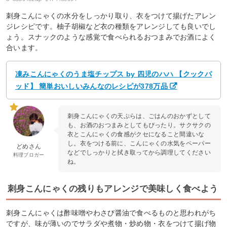
刺身こんにゃくの水分をしっかり取り、衣をつけて揚げたアレン
ジレシピです。柚子胡椒など衣の種類をアレンジしても良いでし
ょう。スナックのような感覚で食べられるおつまみでお酒によく
合います。
凍みこんにゃくのうま塩チップス by 四児のハハ 【クックパ
ッド】 簡単おいしいみんなのレシピが378万品
刺身こんにゃくの天ぷらは、ごはんのおかずとして
も、お酒のおつまみとしてもぴったり。サクサクの
衣とこんにゃくの食感がクセになること間違いな
し。衣をつける前に、こんにゃくの水気をペーパー
どめさん
などでしっかりと拭き取ってから調理してください
料理ブロガー
ね。
刺身こんにゃくの残りもアレンジで美味しく食べよう
刺身こんにゃくは酢味噌やわさび醤油で食べるものと思われがち
ですが、味が薄いのでサラダや煮物・炒め物・衣をつけて揚げ物