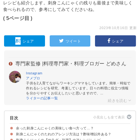
レシピも紹介します。刺身こんにゃくの残りも最後まで美味しく
食べられるので、参考にしてみてくださいね。
( 5ページ目 )
2023年10月16日 更新
シェア
ツイート
シェア
専門家監修 |
料理専門家・料理ブロガー どめさん
Instagram
アメブロ
子供を2人育てながらワーキングママをしています。簡単・時短で
作れるレシピを研究、考案しています。日々の料理に役立つ情報
を分かりやすくお伝えしたいと思いますので、...
ライターの記事一覧
目次
余った刺身こんにゃくの美味しい食べ方って…？
刺身こんにゃくのたれのアレンジ方法は？酢味噌以外ある？
刺身こんにゃくの【サラダ・副菜】のアレンジレシピ
①ごま油＋塩
②醤油＋ねぎ＋鰹節
③醤油＋ごま＋からし＋ゆずの皮