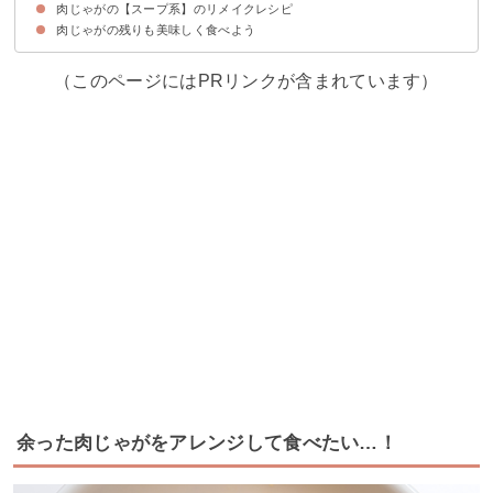
肉じゃがの【スープ系】のリメイクレシピ
①肉じゃがサラダ
②ポテトサラダ
肉じゃがの残りも美味しく食べよう
①ミネストローネ
②ポタージュ
③ミルクスープ
④豚汁
（このページにはPRリンクが含まれています）
余った肉じゃがをアレンジして食べたい…！