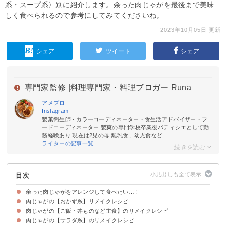
系・スープ系〉別に紹介します。余った肉じゃがを最後まで美味
しく食べられるので参考にしてみてくださいね。
2023年10月05日 更新
シェア
ツイート
シェア
専門家監修 |
料理専門家・料理ブロガー Runa
アメブロ
Instagram
製菓衛生師・カラーコーディネーター・食生活アドバイザー・フ
ードコーディネーター 製菓の専門学校卒業後パティシエとして勤
務経験あり 現在は2児の母 離乳食、幼児食など...
ライターの記事一覧
目次
余った肉じゃがをアレンジして食べたい…！
肉じゃがの【おかず系】リメイクレシピ
肉じゃがの【ご飯・丼ものなど主食】のリメイクレシピ
①豆腐入りコロッケ
②グラタン
③オムレツ
④お好み焼き
⑤肉じゃが巻き卵
⑥肉じゃが春巻き
⑦キッシュ
肉じゃがの【サラダ系】のリメイクレシピ
①カレーライス
②ドリア
③ハヤシライス
④煮込みうどん
⑤カレーうどん
⑥炊き込みご飯
⑦卵を使った肉じゃが丼