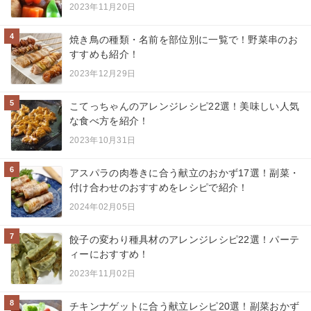
2023年11月20日
4
焼き鳥の種類・名前を部位別に一覧で！野菜串のお
すすめも紹介！
2023年12月29日
5
こてっちゃんのアレンジレシピ22選！美味しい人気
な食べ方を紹介！
2023年10月31日
6
アスパラの肉巻きに合う献立のおかず17選！副菜・
付け合わせのおすすめをレシピで紹介！
2024年02月05日
7
餃子の変わり種具材のアレンジレシピ22選！パーテ
ィーにおすすめ！
2023年11月02日
8
チキンナゲットに合う献立レシピ20選！副菜おかず