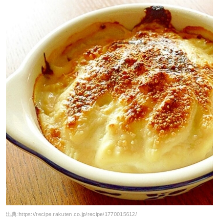
出典:
https://recipe.rakuten.co.jp/recipe/1770015612/