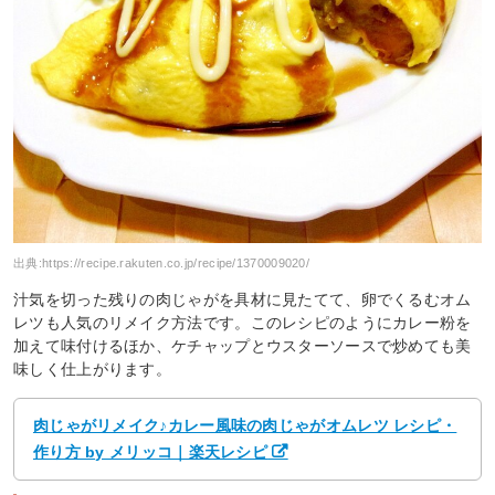
出典:
https://recipe.rakuten.co.jp/recipe/1370009020/
汁気を切った残りの肉じゃがを具材に見たてて、卵でくるむオム
レツも人気のリメイク方法です。このレシピのようにカレー粉を
加えて味付けるほか、ケチャップとウスターソースで炒めても美
味しく仕上がります。
肉じゃがリメイク♪カレー風味の肉じゃがオムレツ レシピ・
作り方 by メリッコ｜楽天レシピ