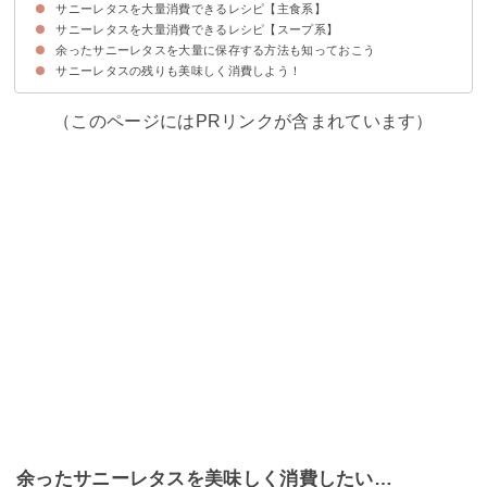
サニーレタスを大量消費できるレシピ【主食系】
①サニーレタスとふわふわ卵の牛肉炒め
②サニーレタスのステーキ風
③サニーレタスの肉巻き
④作り置きにもなるサニーレタスと揚げの炒め物
サニーレタスを大量消費できるレシピ【スープ系】
①サニーレタスチャーハン
②サニーレタスのお好み焼き
③サニーレタスの冷製パスタ
余ったサニーレタスを大量に保存する方法も知っておこう
①サニーレタスと卵のスープ
②豚肉とサニーレタスの大根おろし鍋
③サニーレタスとベーコンの生姜スープ
サニーレタスの残りも美味しく消費しよう！
（このページにはPRリンクが含まれています）
余ったサニーレタスを美味しく消費したい…