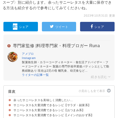
スープ〉別に紹介します。余ったサニーレタスを大量に保存でき
る方法も紹介するので参考にしてみてくださいね。
2023年10月31日 更新
シェア
ツイート
シェア
専門家監修 |
料理専門家・料理ブロガー Runa
アメブロ
Instagram
製菓衛生師・カラーコーディネーター・食生活アドバイザー・フ
ードコーディネーター 製菓の専門学校卒業後パティシエとして勤
務経験あり 現在は2児の母 離乳食、幼児食など...
ライターの記事一覧
目次
余ったサニーレタスを美味しく消費したい…
サニーレタスを大量消費できるレシピ【サラダ・副菜系】
サニーレタスを大量消費できるレシピ【おつまみ系】
①サニーレタスのチョレギサラダ
②シーザーサラダ
③サニーレタスのナムル
④サニーレタスとツナのサラダ
サニーレタスを大量消費できるレシピ【メインのおかず系】
①サニーレタスのチーズ巻き
②鶏皮ポン酢
③サーモンとクリームチーズの生春巻き