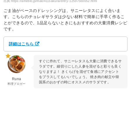
出典:
https://ameblo.jp/mai0411sakura/entry-12597560052.html
ごま油がベースのドレッシングは、サニーレタスによく合いま
す。こちらのチョレギサラダは少ない材料で簡単に手早く作るこ
とができるので、1品足らないときにもおすすめの大量消費レシピ
です。
詳細はこちら
すぐに作れて、サニーレタスも大量に消費できるサ
ラダです。細切りにした人参を混ぜると彩りも良く
なりますよ！ きくらげを混ぜて食感にアクセント
をプラスしてもいいでしょう。 焼き肉の献立や韓
Runa
国系のおかずの時にオススメのサラダです。
料理ブロガー