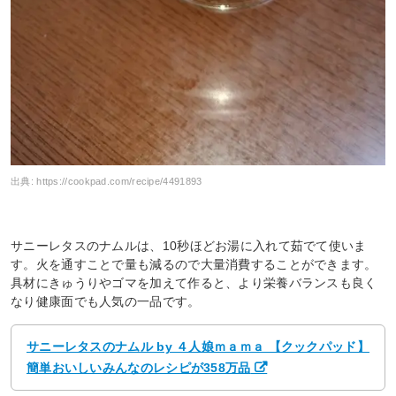
出典:
https://cookpad.com/recipe/4491893
サニーレタスのナムルは、10秒ほどお湯に入れて茹でて使いま
す。火を通すことで量も減るので大量消費することができます。
具材にきゅうりやゴマを加えて作ると、より栄養バランスも良く
なり健康面でも人気の一品です。
サニーレタスのナムル by ４人娘ｍａｍａ 【クックパッド】
簡単おいしいみんなのレシピが358万品