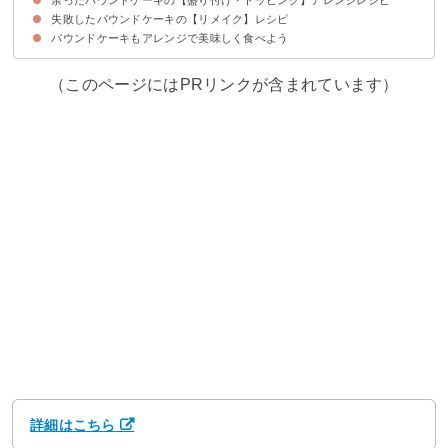
失敗したパウンドケーキの【リメイク】レシピ
①ごまの残り
②ジャム
③生クリームでおしゃれに盛り付け
④ヨーグルトソース
⑤グラズール
⑥アイスクリーム
パウンドケーキもアレンジで美味しく食べよう
①ロリポップ
②カステラ風
③フレンチトースト風
④ラスク
（このページにはPRリンクが含まれています）
詳細はこちら