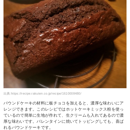
出典:
https://recipe.rakuten.co.jp/recipe/1610008480/
パウンドケーキの材料に板チョコを加えると、濃厚な味わいにア
レンジできます。このレシピではホットケーキミックス粉を使っ
ているので簡単に生地が作れて、生クリームも入れてあるので濃
厚な味わいです。バレンタインに焼いてトッピングしても、喜ば
れるパウンドケーキです。