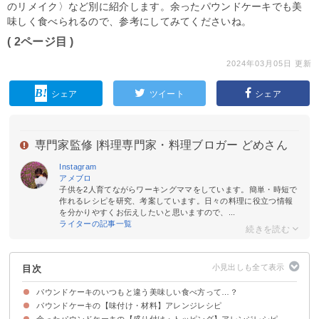
のリメイク〉など別に紹介します。余ったパウンドケーキでも美
味しく食べられるので、参考にしてみてくださいね。
( 2ページ目 )
2024年03月05日 更新
シェア
ツイート
シェア
専門家監修 |
料理専門家・料理ブロガー どめさん
Instagram
アメブロ
子供を2人育てながらワーキングママをしています。簡単・時短で
作れるレシピを研究、考案しています。日々の料理に役立つ情報
を分かりやすくお伝えしたいと思いますので、...
ライターの記事一覧
目次
パウンドケーキのいつもと違う美味しい食べ方って…？
パウンドケーキの【味付け・材料】アレンジレシピ
余ったパウンドケーキの【盛り付け・トッピング】アレンジレシピ
①ドライフルーツ
②サラダ油
③紅茶
④ココア
⑤抹茶
⑥レモン
⑦チョコ
⑧さつまいも
⑨ヨーグルト
⑩かき氷シロップ
⑪ゆず
⑫黒豆
⑬コーヒー
⑭あずき
⑮かぼちゃ