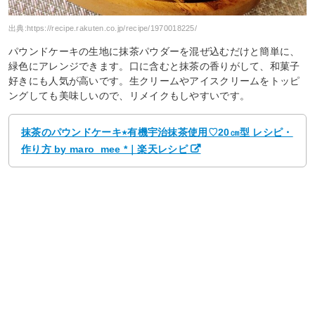
出典:
https://recipe.rakuten.co.jp/recipe/1970018225/
パウンドケーキの生地に抹茶パウダーを混ぜ込むだけと簡単に、
緑色にアレンジできます。口に含むと抹茶の香りがして、和菓子
好きにも人気が高いです。生クリームやアイスクリームをトッピ
ングしても美味しいので、リメイクもしやすいです。
抹茶のパウンドケーキ‎٭有機宇治抹茶使用♡20㎝型 レシピ・
作り方 by maro_mee *｜楽天レシピ